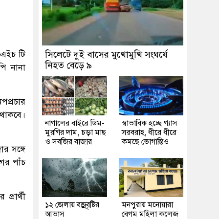
 এইচ টি
সিলেটে দুই বাসের মুখোমুখি সংঘর্ষে
নিহত বেড়ে ৯
পি নানা
পপ্রচার
 থাকবে।
নাগালের বাইরে ডিম-
স্বাভাবিক হচ্ছে গ্যাস
মুরগির দাম, চড়া মাছ
সরবরাহ, ধীরে ধীরে
ও সবজির বাজার
কমছে ভোগান্তিও
র সঙ্গে
ের পাঁচ
্রার্থী
১২ জেলায় বজ্রবৃষ্টির
মনপুরায় মনোয়ারা
আভাস
বেগম মহিলা কলেজ