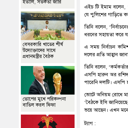
ইতালি, সতর্কতা জারি
এইচ টি ইমাম বলেন, ‘
যে পুলিশের গাড়িতে কর
তিনি বলেন, ‘নির্বাচনে
ধরনের সহায়তা করে য
বেসরকারি খাতের শীর্ষ
এ সময় নির্বাচন কম
উদ্যোক্তাদের সাথে
দলের প্রতি আহ্বান জ
প্রধানমন্ত্রীর বৈঠক
তিনি বলেন, ‘কর্মকর্তা
এসপি হারুন অর রশিদক
পারেনি দলটি। এসপি হা
ভোটে অনিয়ম রোধে মাঠ
তোপের মুখে পরিকল্পনা
‘বৈঠকে ইসি জানিয়েছে
বাতিল করল ফিফা
ভয়ে আছেন। এখন মনে 
ট্যাগ :