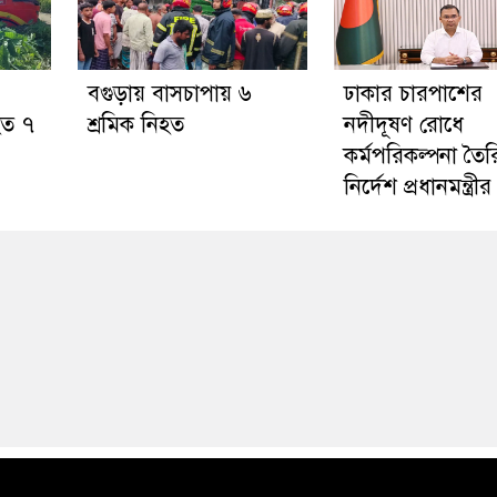
বগুড়ায় বাসচাপায় ৬
ঢাকার চারপাশের
হত ৭
শ্রমিক নিহত
নদীদূষণ রোধে
কর্মপরিকল্পনা তৈর
নির্দেশ প্রধানমন্ত্রীর