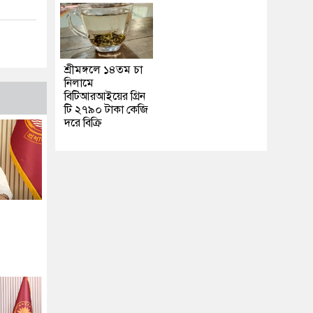
শ্রীমঙ্গলে ১৪তম চা
নিলামে
বিটিআরআইয়ের গ্রিন
টি ২৭৯০ টাকা কেজি
দরে বিক্রি