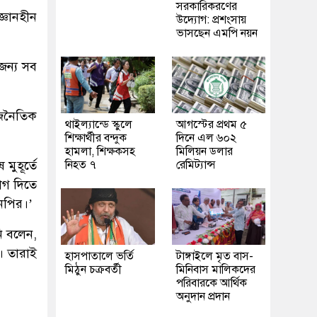
সরকারিকরণের
্ঞানহীন
উদ্যোগ: প্রশংসায়
ভাসছেন এমপি নয়ন
 জন্য সব
াজনৈতিক
থাইল্যান্ডে স্কুলে
আগস্টের প্রথম ৫
শিক্ষার্থীর বন্দুক
দিনে এল ৬০২
হামলা, শিক্ষকসহ
মিলিয়ন ডলার
মুহূর্তে
নিহত ৭
রেমিট্যান্স
োগ দিতে
এনপির।’
ি বলেন,
। তারাই
হাসপাতালে ভর্তি
টাঙ্গাইলে মৃত বাস-
মিঠুন চক্রবর্তী
মিনিবাস মালিকদের
পরিবারকে আর্থিক
অনুদান প্রদান