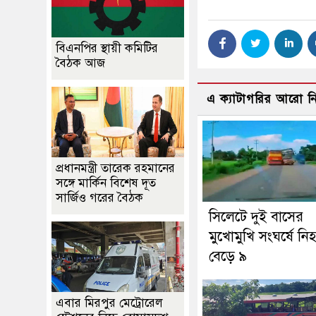
বিএনপির স্থায়ী কমিটির
বৈঠক আজ
এ ক্যাটাগরির আরো 
প্রধানমন্ত্রী তারেক রহমানের
সঙ্গে মার্কিন বিশেষ দূত
সার্জিও গরের বৈঠক
সিলেটে দুই বাসের
মুখোমুখি সংঘর্ষে নি
বেড়ে ৯
এবার মিরপুর মেট্রোরেল