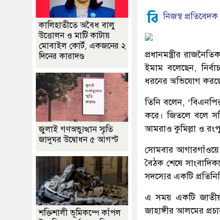
নিজস্ব প্রতিবেদক
কালিহাতীতে অবৈধ বালু
উত্তোলন ও মাটি কাটায়
মোবাইল কোর্ট, একজনের ২
প্রধানমন্ত্রীর রাজনৈ
দিনের কারাদণ্ড
ইমাম বলেছেন, নির্ব
ধরনের অভিযোগ করছ
তিনি বলেন, ‘বিএনপির
করে। জিতলে বলে সঠি
আমরাও কুমিল্লা ও রংপ
জুলাই গণঅভ্যুত্থান স্মৃতি
জাদুঘর উদ্বোধন ৫ আগস্ট
সোমবার আগারগাঁওয়ে নি
বৈঠক শেষে সাংবাদিকদ
সদস্যের একটি প্রতিনি
এ সময় একটি জাতীয় দ
জাহাঙ্গীর আলমের প্র
শক্তিশালী ভূমিকম্পে কাঁপল