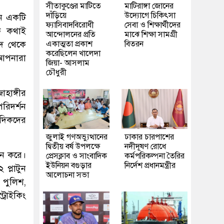
সীতাকুণ্ডের মাটিতে
মাটিরাঙ্গা জোনের
দাঁড়িয়ে
উদ্যোগে চিকিৎসা
শন একটি
ফ্যাসিবাদবিরোধী
সেবা ও শিক্ষার্থীদের
েক কথাই
আন্দোলনের প্রতি
মাঝে শিক্ষা সামগ্রী
দ থেকে
একাত্মতা প্রকাশ
বিতরন
করেছিলেন খালেদা
 আপনারা
জিয়া- আসলাম
চৌধুরী
াহাঙ্গীর
রিদর্শন
াদিকদের
জুলাই গণঅভ্যুত্থানের
ঢাকার চারপাশের
দ্বিতীয় বর্ষ উপলক্ষে
নদীদূষণ রোধে
ালন করে।
প্রেসক্লাব ও সাংবাদিক
কর্মপরিকল্পনা তৈরির
ইউনিয়ন বগুড়ার
নির্দেশ প্রধানমন্ত্রীর
প্লাটুন
আলোচনা সভা
 পুলিশ,
্রাইকিং