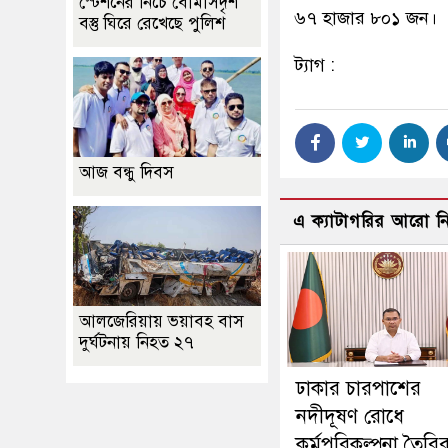
স্টেশনের নিচে বোমাসদৃশ
৬৭ হাজার ৮০১ জন।
বস্তু ঘিরে রেখেছে পুলিশ
ট্যাগ :
আজ বন্ধু দিবস
এ ক্যাটাগরির আরো 
আলজেরিয়ায় ভয়াবহ বাস
দুর্ঘটনায় নিহত ২৭
ঢাকার চারপাশের
নদীদূষণ রোধে
কর্মপরিকল্পনা তৈরি