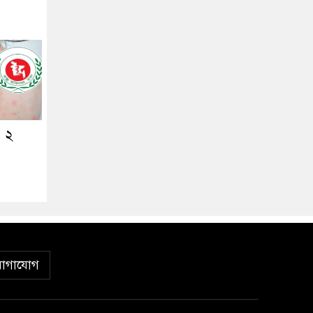
ও ২
োগাযোগ