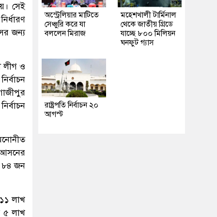
হয়। সেই
অস্ট্রেলিয়ার মাটিতে
মহেশখালী টার্মিনাল
ির্ধারণ
সেঞ্চুরি করে যা
থেকে জাতীয় গ্রিডে
ের জন্য
বললেন মিরাজ
যাচ্ছে ৮০০ মিলিয়ন
ঘনফুট গ্যাস
ী লীগ ও
নির্বাচন
গাজীপুর
ির্বাচন
রাষ্ট্রপতি নির্বাচন ২০
আগস্ট
 মনোনীত
রণ আসনের
ে ৮৪ জন
 ১১ লাখ
র ৫ লাখ