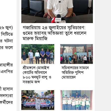
২৬ জুন)
গজারিয়ায় ২৪ জুলাইয়ের স্মৃতিচারণ:
গুমের ভয়াবহ অভিজ্ঞতা তুলে ধরলেন
 সিটিতে
মারুফ মিয়াজি
ার ঘটনা
যার ফলে
াহাঙ্গীর
শ্রীমঙ্গলে মোবাইল
সচিবালয়ের সামনে
বিএনপির
কোর্টের অভিযানে
অতিরিক্ত পুলিশ
৮০০ ঘনফুট বালু ও
মোতায়েন
সরঞ্জাম জব্দ
ী হাসান
সদস্যরা
র্মীদের