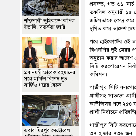
প্রসঙ্গত, গত ৩১ মা
তফসিল অনুযায়ী ১৫ মে
জটিলতাকে কেন্দ্র কর
শক্তিশালী ভূমিকম্পে কাঁপল
ইতালি, সতর্কতা জারি
স্থগিত করে আদেশ দেয়।
পরে হাইকোর্টের ওই আ
বিএনপির দুই মেয়র প্রা
অনুষ্ঠান করার আদেশ 
সিটি করপোরেশন নির্বা
প্রধানমন্ত্রী তারেক রহমানের
কমিশন।
সঙ্গে মার্কিন বিশেষ দূত
সার্জিও গরের বৈঠক
গাজীপুর সিটি করপো
প্রার্থীসহ সাতজন প্রা
কাউন্সিলর পদে ২৫৪ জ
প্রার্থী নির্বাচনে প্রতিদ্ব
গাজীপুর সিটি করপোরে
এবার মিরপুর মেট্রোরেল
৩৭ হাজার ৭৩৬ জন। এ