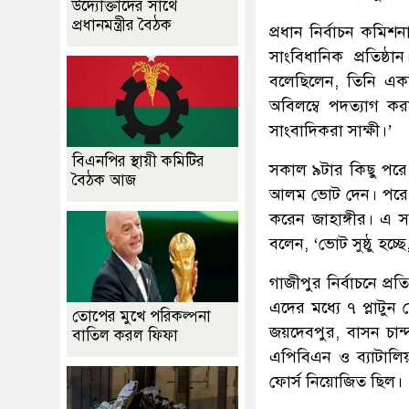
উদ্যোক্তাদের সাথে
প্রধানমন্ত্রীর বৈঠক
প্রধান নির্বাচন কমিশ
সাংবিধানিক প্রতিষ্ঠ
বলেছিলেন, তিনি এক
অবিলম্বে পদত্যাগ 
সাংবাদিকরা সাক্ষী।’
বিএনপির স্থায়ী কমিটির
সকাল ৯টার কিছু পরে কা
বৈঠক আজ
আলম ভোট দেন। পরে দুপ
করেন জাহাঙ্গীর। এ 
বলেন, ‘ভোট সুষ্ঠু হচ
গাজীপুর নির্বাচনে প্র
এদের মধ্যে ৭ প্লাটুন
তোপের মুখে পরিকল্পনা
জয়দেবপুর, বাসন চান
বাতিল করল ফিফা
এপিবিএন ও ব্যাটালিয়
ফোর্স নিয়োজিত ছিল।