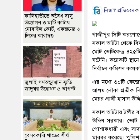
নিজস্ব প্রতিবেদক
কালিহাতীতে অবৈধ বালু
উত্তোলন ও মাটি কাটায়
মোবাইল কোর্ট, একজনের ২
গাজীপুর সিটি করপোরে
দিনের কারাদণ্ড
সকাল আটটা থেকে বিকা
মোট ভেটিকেন্দ্র ৪২৫
ঘটেনি। কয়েকটি স্থান
নির্বাচন কমিশন কয়েকটি
এর মধ্যে ৩০টি কেন্দ্র
জুলাই গণঅভ্যুত্থান স্মৃতি
জাদুঘর উদ্বোধন ৫ আগস্ট
আলম নৌকা প্রতীক নিয়
মেয়র প্রার্থী হাসান 
সকাল আটটায় টঙ্গীর বছ
উদ্দিন সরকার। ভোট 
পোশাকধারী এবং সাদা
বেসরকারি খাতের শীর্ষ
মারধর করেছে। পুলিশ 