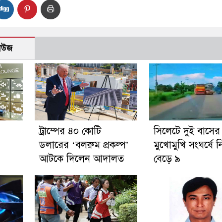
নিউজ
ট্রাম্পের ৪০ কোটি
সিলেটে দুই বাসের
ডলারের ‘বলরুম প্রকল্প’
মুখোমুখি সংঘর্ষে 
আটকে দিলেন আদালত
বেড়ে ৯