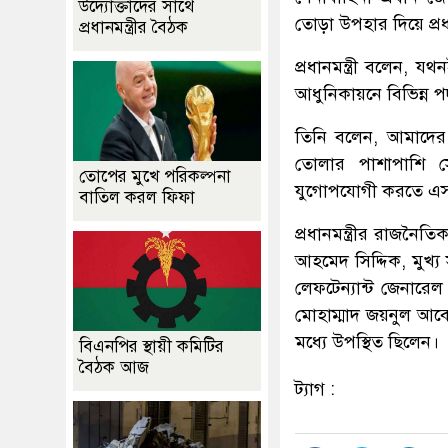
উদ্যোক্তাদের সাথে
তোড়া উপহার দিয়ে প্রধান
প্রধানমন্ত্রীর বৈঠক
প্রধানমন্ত্রী বলেন, 
আধুনিকায়নে বিভিন্ন প
তিনি বলেন, আমাদের
তোলার পাশাপাশি সে
তোপের মুখে পরিকল্পনা
যুগোপযোগী করতে এসব
বাতিল করল ফিফা
প্রধানমন্ত্রীর রাজনৈ
আহমেদ সিদ্দিক, মুখ্য 
লেফটেন্যান্ট জেনারে
মোহাম্মাদ জয়নুল আবেদী
মধ্যে উপস্থিত ছিলেন।
বিএনপির স্থায়ী কমিটির
বৈঠক আজ
ট্যাগ :