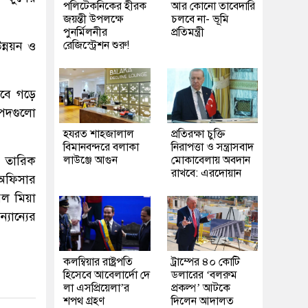
পলিটেকনিকের হীরক
আর কোনো তাবেদারি
জয়ন্তী উপলক্ষে
চলবে না- ভূমি
পুনর্মিলনীর
প্রতিমন্ত্রী
ন্নয়ন ও
রেজিস্ট্রেশন শুরু!
েবে গড়ে
পদগুলো
হযরত শাহজালাল
প্রতিরক্ষা চুক্তি
বিমানবন্দরে বলাকা
নিরাপত্তা ও সন্ত্রাসবাদ
.) তারিক
লাউঞ্জে আগুন
মোকাবেলায় অবদান
রাখবে: এরদোয়ান
ফ অফিসার
েল মিয়া
্যান্যের
কলম্বিয়ার রাষ্ট্রপতি
ট্রাম্পের ৪০ কোটি
হিসেবে আবেলার্দো দে
ডলারের ‘বলরুম
লা এসপ্রিয়েলা’র
প্রকল্প’ আটকে
শপথ গ্রহণ
দিলেন আদালত