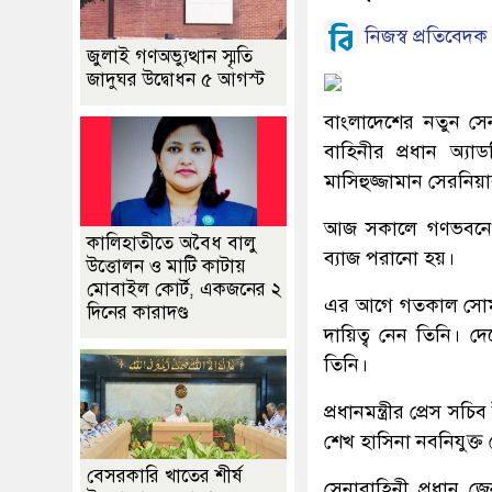
নিজস্ব প্রতিবেদক
জুলাই গণঅভ্যুত্থান স্মৃতি
জাদুঘর উদ্বোধন ৫ আগস্ট
বাংলাদেশের নতুন সে
বাহিনীর প্রধান অ্যা
মাসিহুজ্জামান সেরনিয়
আজ সকালে গণভবনে প্রধ
কালিহাতীতে অবৈধ বালু
ব্যাজ পরানো হয়।
উত্তোলন ও মাটি কাটায়
মোবাইল কোর্ট, একজনের ২
এর আগে গতকাল সোমবার
দিনের কারাদণ্ড
দায়িত্ব নেন তিনি। 
তিনি।
প্রধানমন্ত্রীর প্রেস স
শেখ হাসিনা নবনিযুক্ত
বেসরকারি খাতের শীর্ষ
সেনাবাহিনী প্রধান