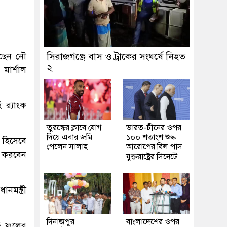
েছেন নৌ
সিরাজগঞ্জে বাস ও ট্রাকের সংঘর্ষে নিহত
২
মার্শাল
র‌্যাংক
তুরস্কের ক্লাবে যোগ
ভারত-চীনের ওপর
দিয়ে এবার জমি
১০০ শতাংশ শুল্ক
 হিসেবে
পেলেন সালাহ
আরোপের বিল পাস
ন করবেন
যুক্তরাষ্ট্রের সিনেটে
নমন্ত্রী
দিনাজপুর
বাংলাদেশের ওপর
ে ফুলের