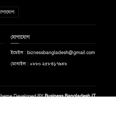
োগাযোগ
যোগাযোগ
ইমেইল : biznessbangladesh@gmail.com
মোবাইল : +৮৮০ ২৫৮৩১৭৯৪৬
Theme Developed BY
Business Bangladesh IT