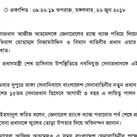
প্রকাশিত : ০৯:২৬:১৯ অপরাহ্ন, মঙ্গলবার, ২৬ জুন ২০১৮
নাপ্রধান আজীজ আহমেদকে জেনারেলের র‌্যাঙ্ক ব্যাজ পরিয়ে দিয়
ডমিরাল মোহাম্মদ নিজামউদ্দিন ও বিমান বাহিনীর প্রধান এয়ার 
াবাত।
ানমন্ত্রী শেখ হাসিনার উপস্থিতিতে নবনিযুক্ত সেনাপ্রধানকে এই 
 দুপুরে ঢাকা সেনানিবাসে বাংলাদেশ সেনাবাহিনীর নতুন প্রধান
দেশের ১৫তম সেনাপ্রধান হিসেবে আগামী ৩ বছর এ দায়িত্ব পাল
চিব ইহসানুল করিম বলেন, জেনারেল র‌্যাংক ব্যাজ পরানোর পর্ব শেষে প্রধা
 সেনা প্রধানকে ফুলের তোড়া উপহার দিয়ে অভিনন্দন জানান।
 জেনারেল আজিজ আহমেদও এ সময় বাংলাদেশ সেনাবাহিনীর পক্ষ