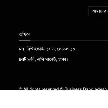
আমাদের স
অফিস
৮৭, নিউ ইস্কাটন রোড, লেভেল-১০,
ফ্ল্যাট ৯/বি, এসি মার্কেট, ঢাকা।
© All rights reserved © Business Bangladesh