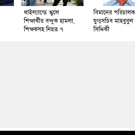
থাইল্যান্ডে স্কুলে
বিমানের পরিচাল
শিক্ষার্থীর বন্দুক হামলা,
যুগ্মসচিব মাহবুব
শিক্ষকসহ নিহত ৭
সিদ্দিকী