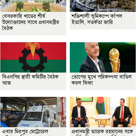
বেসরকারি খাতের শীর্ষ
শক্তিশালী ভূমিকম্পে কাঁপল
উদ্যোক্তাদের সাথে প্রধানমন্ত্রীর
ইতালি, সতর্কতা জারি
বৈঠক
বিএনপির স্থায়ী কমিটির বৈঠক
তোপের মুখে পরিকল্পনা বাতিল
আজ
করল ফিফা
এবার মিরপুর মেট্রোরেল
প্রধানমন্ত্রী তারেক রহমানের সঙ্গে