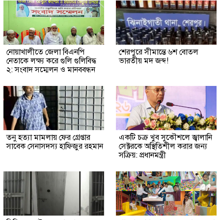
নোয়াখালীতে জেলা বিএনপি
শেরপুরে সীমান্তে ৬শ বোতল
নেতাকে লক্ষ্য করে গুলি গুলিবিদ্ধ
ভারতীয় মদ জব্দ!
২: সংবাদ সম্মেলন ও মানববন্ধন
তনু হত্যা মামলায় ফের গ্রেপ্তার
একটি চক্র খুব সুকৌশলে জ্বালানি
সাবেক সেনাসদস্য হাফিজুর রহমান
সেক্টরকে অস্থিতিশীল করার জন্য
সক্রিয়: প্রধানমন্ত্রী