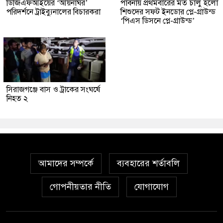
ডিজিএফআইয়ের ‘আয়নাঘর’
পাবনায় প্রথমবারের মত চালু হলো
পরিদর্শনে ট্রাইব্যুনালের বিচারকরা
শিশুদের সফট ইনডোর প্লে-গ্রাউন্ড
‘পিএস ডিসনে প্লে-গ্রাউন্ড’
সিরাজগঞ্জে বাস ও ট্রাকের সংঘর্ষে
নিহত ২
আমাদের সম্পর্কে
ব্যবহারের শর্তাবলি
গোপনীয়তার নীতি
যোগাযোগ