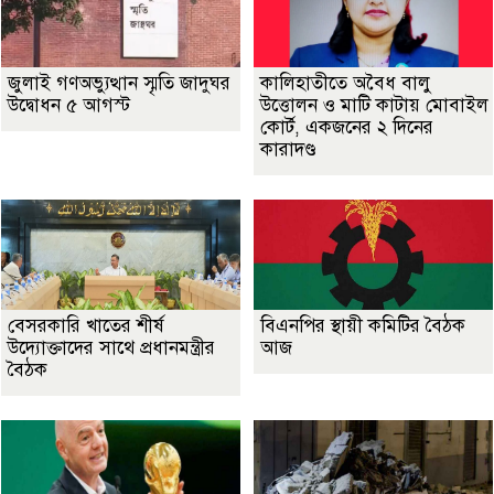
জুলাই গণঅভ্যুত্থান স্মৃতি জাদুঘর
কালিহাতীতে অবৈধ বালু
উদ্বোধন ৫ আগস্ট
উত্তোলন ও মাটি কাটায় মোবাইল
কোর্ট, একজনের ২ দিনের
কারাদণ্ড
বেসরকারি খাতের শীর্ষ
বিএনপির স্থায়ী কমিটির বৈঠক
উদ্যোক্তাদের সাথে প্রধানমন্ত্রীর
আজ
বৈঠক