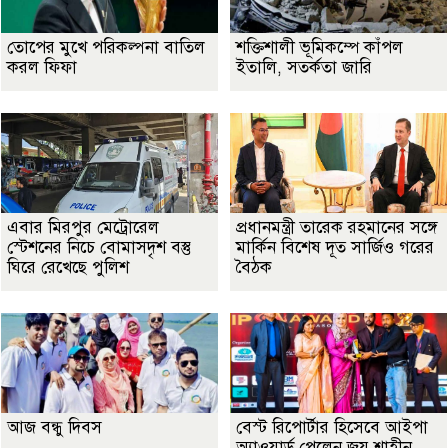
তোপের মুখে পরিকল্পনা বাতিল
শক্তিশালী ভূমিকম্পে কাঁপল
করল ফিফা
ইতালি, সতর্কতা জারি
এবার মিরপুর মেট্রোরেল
প্রধানমন্ত্রী তারেক রহমানের সঙ্গে
স্টেশনের নিচে বোমাসদৃশ বস্তু
মার্কিন বিশেষ দূত সার্জিও গরের
ঘিরে রেখেছে পুলিশ
বৈঠক
আজ বন্ধু দিবস
বেস্ট রিপোর্টার হিসেবে আইপা
অ্যাওয়ার্ড পেলেন জয় শাহীন