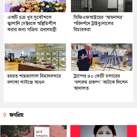
একটি চক্র খুব সুকৌশলে
ডিজিএফআইয়ের ‘আয়নাঘর’
জ্বালানি সেক্টরকে অস্থিতিশীল
পরিদর্শনে ট্রাইব্যুনালের
করার জন্য সক্রিয়: প্রধানমন্ত্রী
বিচারকরা
হযরত শাহজালাল বিমানবন্দরে
ট্রাম্পের ৪০ কোটি ডলারের
বলাকা লাউঞ্জে আগুন
‘বলরুম প্রকল্প’ আটকে দিলেন
আদালত
জনপ্রিয়