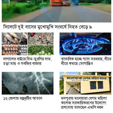
সিলেটে দুই বাসের মুখোমুখি সংঘর্ষে নিহত বেড়ে ৯
নাগালের বাইরে ডিম-মুরগির দাম,
স্বাভাবিক হচ্ছে গ্যাস সরবরাহ, ধীরে
চড়া মাছ ও সবজির বাজার
ধীরে কমছে ভোগান্তিও
১২ জেলায় বজ্রবৃষ্টির আভাস
মনপুরায় মনোয়ারা বেগম মহিলা
কলেজ সরকারিকরণের উদ্যোগ:
প্রশংসায় ভাসছেন এমপি নয়ন