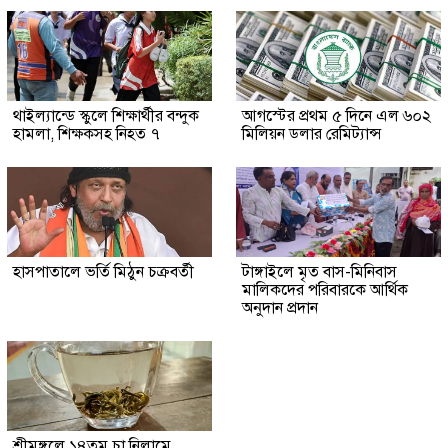
থাইল্যান্ডে স্কুলে শিক্ষার্থীর বন্দুক
আগস্টের প্রথম ৫ দিনে এল ৬০২
হামলা, শিক্ষকসহ নিহত ৭
মিলিয়ন ডলার রেমিট্যান্স
হাসপাতালে ভর্তি মিঠুন চক্রবর্তী
টাঙ্গাইলে মৃত বাস-মিনিবাস
মালিকদের পরিবারকে আর্থিক
অনুদান প্রদান
শ্রীমঙ্গলে ১৪তম চা নিলামে