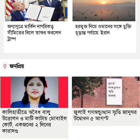
জন্মসূত্রে মার্কিন নাগরিকত্ব
হরমুজ নিয়ে ওমানের সঙ্গে চুক্তি
সীমিতের বিলে স্বাক্ষর করলেন
চূড়ান্ত পর্যায়ে: ইরান
ট্রাম্প
জনপ্রিয়
কালিহাতীতে অবৈধ বালু
জুলাই গণঅভ্যুত্থান স্মৃতি জাদুঘর
উত্তোলন ও মাটি কাটায় মোবাইল
উদ্বোধন ৫ আগস্ট
কোর্ট, একজনের ২ দিনের
কারাদণ্ড