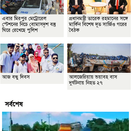
এবার মিরপুর মেট্রোরেল
প্রধানমন্ত্রী তারেক রহমানের সঙ্গে
স্টেশনের নিচে বোমাসদৃশ বস্তু
মার্কিন বিশেষ দূত সার্জিও গরের
ঘিরে রেখেছে পুলিশ
বৈঠক
আজ বন্ধু দিবস
আলজেরিয়ায় ভয়াবহ বাস
দুর্ঘটনায় নিহত ২৭
সর্বশেষ