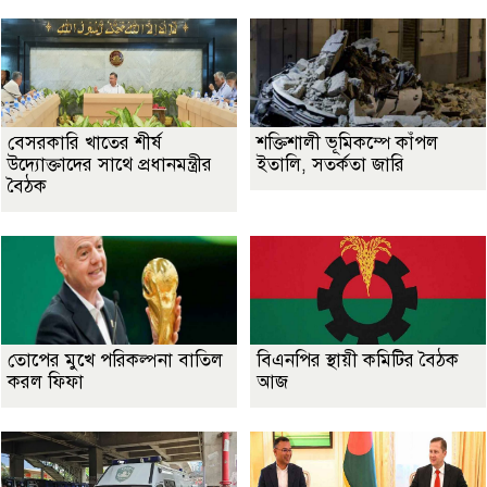
বেসরকারি খাতের শীর্ষ
শক্তিশালী ভূমিকম্পে কাঁপল
উদ্যোক্তাদের সাথে প্রধানমন্ত্রীর
ইতালি, সতর্কতা জারি
বৈঠক
তোপের মুখে পরিকল্পনা বাতিল
বিএনপির স্থায়ী কমিটির বৈঠক
করল ফিফা
আজ