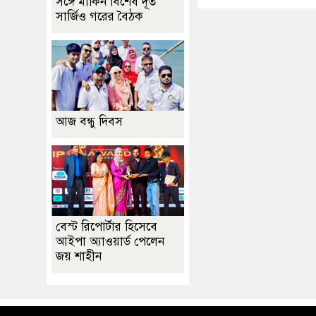
সঙ্গে মার্কিন বিশেষ দূত
সার্জিও গরের বৈঠক
আজ বন্ধু দিবস
বেস্ট রিপোর্টার হিসেবে
আইপা অ্যাওয়ার্ড পেলেন
জয় শাহীন