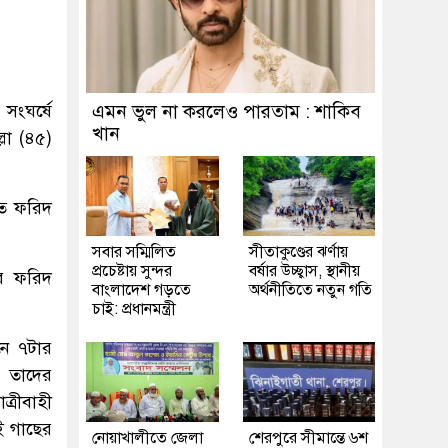
সংঘর্ষে
এমন ভুল না করলেও পারতাম : শাকিব
খান
লা (৪৫)
হত ফরিদ
সবার সম্মিলিত
সীতাকুণ্ডের ঝর্ণায়
প্রচেষ্টায় সুন্দর
বর্ষার উচ্ছ্বাস, স্থানীয়
ের ফরিদ
বাংলাদেশ গড়তে
অর্থনীতিতে নতুন গতি
চাই: প্রধানমন্ত্রী
নে ৭টার
 তাদের
্রীবাহী
ই গাছের
নোয়াখালীতে জেলা
শেরপুরে সীমান্তে ৬শ