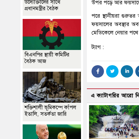
উদ্যোক্তাদের সাথে
উপর পড়ে আর ফয়সালে
প্রধানমন্ত্রীর বৈঠক
পরে স্থানীয়রা গুরুত
ফয়সালের অবস্থার অব
মেডিকেলে নেয়ার পথে 
ট্যাগ :
বিএনপির স্থায়ী কমিটির
বৈঠক আজ
এ ক্যাটাগরির আরো 
শক্তিশালী ভূমিকম্পে কাঁপল
ইতালি, সতর্কতা জারি