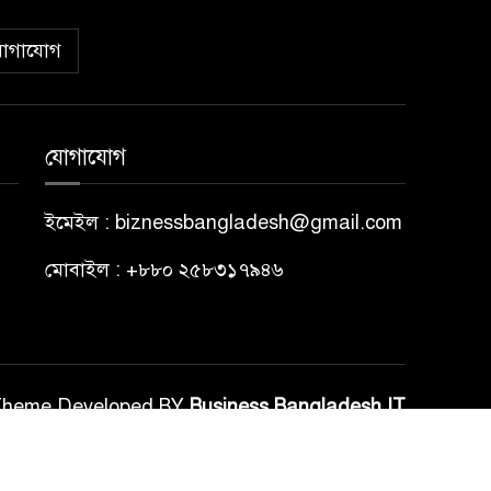
োগাযোগ
যোগাযোগ
ইমেইল : biznessbangladesh@gmail.com
মোবাইল : +৮৮০ ২৫৮৩১৭৯৪৬
Theme Developed BY
Business Bangladesh IT