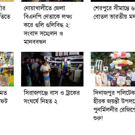
ষার
নোয়াখালীতে জেলা
শেরপুরে সীমান্তে 
নীতিতে
বিএনপি নেতাকে লক্ষ্য
বোতল ভারতীয় মদ 
করে গুলি গুলিবিদ্ধ ২:
সংবাদ সম্মেলন ও
মানববন্ধন
 মত
সিরাজগঞ্জে বাস ও ট্রাকের
দিনাজপুর পলিটে
সফট
সংঘর্ষে নিহত ২
হীরক জয়ন্তী উপলক্
পুনর্মিলনীর রেজিস্ট
শুরু!