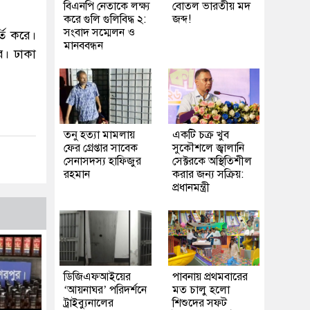
বিএনপি নেতাকে লক্ষ্য
বোতল ভারতীয় মদ
করে গুলি গুলিবিদ্ধ ২:
জব্দ!
সংবাদ সম্মেলন ও
তি করে।
মানববন্ধন
ে। ঢাকা
তনু হত্যা মামলায়
একটি চক্র খুব
ফের গ্রেপ্তার সাবেক
সুকৌশলে জ্বালানি
সেনাসদস্য হাফিজুর
সেক্টরকে অস্থিতিশীল
রহমান
করার জন্য সক্রিয়:
প্রধানমন্ত্রী
ডিজিএফআইয়ের
পাবনায় প্রথমবারের
‘আয়নাঘর’ পরিদর্শনে
মত চালু হলো
ট্রাইব্যুনালের
শিশুদের সফট