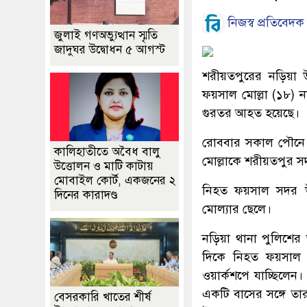
নিজস্ব প্রতিবেদক
জুলাই গণঅভ্যুত্থান স্মৃতি
জাদুঘর উদ্বোধন ৫ আগস্ট
শরীয়তপুরের নড়িয়া উ
ফয়সাল মোল্লা (১৮) 
গুরতর আহত হয়েছে।
রোববার সকাল পৌনে
কালিহাতীতে অবৈধ বালু
মোল্লাকে শরীয়তপুর স
উত্তোলন ও মাটি কাটায়
মোবাইল কোর্ট, একজনের ২
নিহত ফয়সাল সদর উপজ
দিনের কারাদণ্ড
মোল্যার ছেলে।
নড়িয়া থানা পুলিশের ভ
দিকে নিহত ফয়সাল ত
ওয়ার্কশপে যাচ্ছিলেন
একটি বাসের সঙ্গে ত
বেসরকারি খাতের শীর্ষ