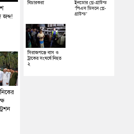
বিচারকরা
ইনডোর প্লে-গ্রাউন্ড
৬শ
‘পিএস ডিসনে প্লে-
গ্রাউন্ড’
জব্দ!
সিরাজগঞ্জে বাস ও
ট্রাকের সংঘর্ষে নিহত
২
কনিকের
ষে
্রেশন