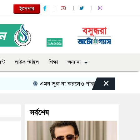
ইপেপার
ন্ট
লাইফ স্টাইল
শিক্ষা
অন্যান্য
×
এমন ভুল না করলেও পারতাম : শাকিব খান
সবার 
সর্বশেষ