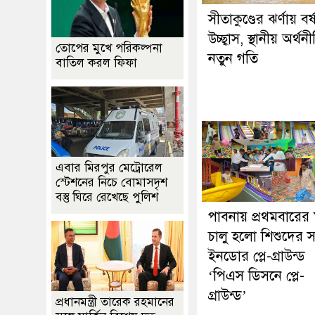
সীতাকুণ্ডের ঝর্ণায় বর্
উচ্ছ্বাস, স্থানীয় অর্থ
তোপের মুখে পরিকল্পনা
নতুন গতি
বাতিল করল ফিফা
এবার মিরপুর মেট্রোরেল
স্টেশনের নিচে বোমাসদৃশ
বস্তু ঘিরে রেখেছে পুলিশ
পাবনায় প্রথমবারের
চালু হলো শিশুদের 
ইনডোর প্লে-গ্রাউন্ড
‘পিএস ডিসনে প্লে-
গ্রাউন্ড’
প্রধানমন্ত্রী তারেক রহমানের