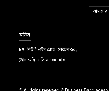
আমাদের স
অফিস
৮৭, নিউ ইস্কাটন রোড, লেভেল-১০,
ফ্ল্যাট ৯/বি, এসি মার্কেট, ঢাকা।
© All rights reserved © Business Bangladesh