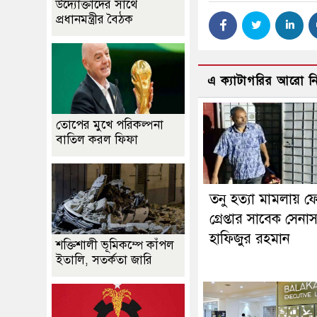
উদ্যোক্তাদের সাথে
প্রধানমন্ত্রীর বৈঠক
এ ক্যাটাগরির আরো 
তোপের মুখে পরিকল্পনা
বাতিল করল ফিফা
তনু হত্যা মামলায় ফ
গ্রেপ্তার সাবেক সেনা
হাফিজুর রহমান
শক্তিশালী ভূমিকম্পে কাঁপল
ইতালি, সতর্কতা জারি