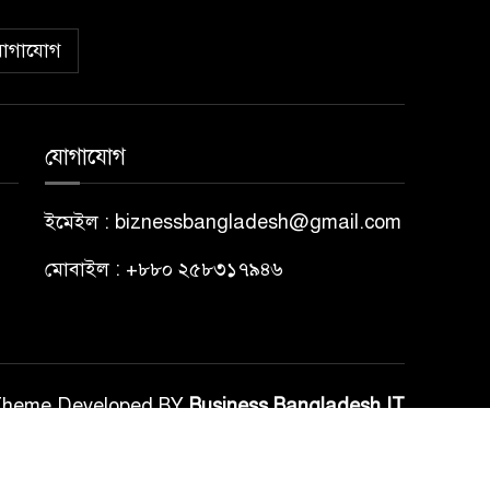
োগাযোগ
যোগাযোগ
ইমেইল : biznessbangladesh@gmail.com
মোবাইল : +৮৮০ ২৫৮৩১৭৯৪৬
Theme Developed BY
Business Bangladesh IT