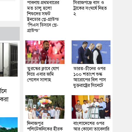
পাবনায় প্রথমবারের
সিরাজগঞ্জে বাস ও
মত চালু হলো
ট্রাকের সংঘর্ষে নিহত
শিশুদের সফট
২
ইনডোর প্লে-গ্রাউন্ড
‘পিএস ডিসনে প্লে-
গ্রাউন্ড’
তুরস্কের ক্লাবে যোগ
ভারত-চীনের ওপর
দিয়ে এবার জমি
১০০ শতাংশ শুল্ক
পেলেন সালাহ
আরোপের বিল পাস
যুক্তরাষ্ট্রের সিনেটে
শনে
রকরা
দিনাজপুর
বাংলাদেশের ওপর
পলিটেকনিকের হীরক
আর কোনো তাবেদারি