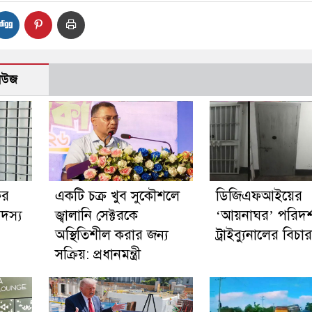
নিউজ
ের
একটি চক্র খুব সুকৌশলে
ডিজিএফআইয়ের
সদস্য
জ্বালানি সেক্টরকে
‘আয়নাঘর’ পরিদর্
অস্থিতিশীল করার জন্য
ট্রাইব্যুনালের বিচা
সক্রিয়: প্রধানমন্ত্রী