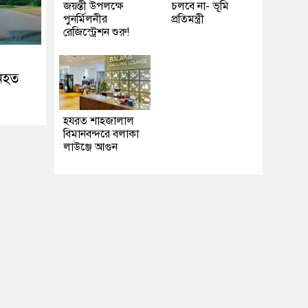
জয়ন্তী উপলক্ষে
চলবে না- ভূমি
পুনর্মিলনীর
প্রতিমন্ত্রী
রেজিস্ট্রেশন শুরু!
নিহত
হযরত শাহজালাল
বিমানবন্দরে বলাকা
লাউঞ্জে আগুন