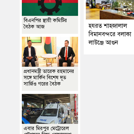
বিএনপির স্থায়ী কমিটির
হযরত শাহজালাল
বৈঠক আজ
বিমানবন্দরে বলাকা
লাউঞ্জে আগুন
প্রধানমন্ত্রী তারেক রহমানের
সঙ্গে মার্কিন বিশেষ দূত
সার্জিও গরের বৈঠক
এবার মিরপুর মেট্রোরেল