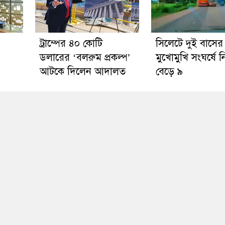
ট্রাম্পের ৪০ কোটি
সিলেটে দুই বাসের
ডলারের ‘বলরুম প্রকল্প’
মুখোমুখি সংঘর্ষে 
আটকে দিলেন আদালত
বেড়ে ৯