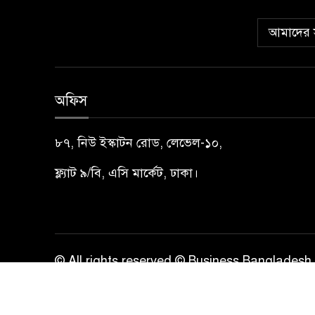
আমাদের স
অফিস
৮৭, নিউ ইস্কাটন রোড, লেভেল-১০,
ফ্ল্যাট ৯/বি, এসি মার্কেট, ঢাকা।
© All rights reserved © Business Bangladesh