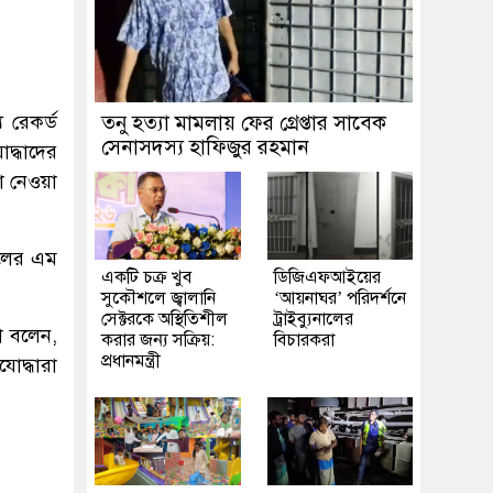
য রেকর্ড
তনু হত্যা মামলায় ফের গ্রেপ্তার সাবেক
সেনাসদস্য হাফিজুর রহমান
দ্ধাদের
না নেওয়া
দলের এম
একটি চক্র খুব
ডিজিএফআইয়ের
সুকৌশলে জ্বালানি
‘আয়নাঘর’ পরিদর্শনে
সেক্টরকে অস্থিতিশীল
ট্রাইব্যুনালের
রো বলেন,
করার জন্য সক্রিয়:
বিচারকরা
প্রধানমন্ত্রী
োদ্ধারা