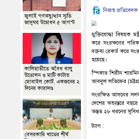
নিজস্ব প্রতিবেদক
জুলাই গণঅভ্যুত্থান স্মৃতি
জাদুঘর উদ্বোধন ৫ আগস্ট
মুক্তিযোদ্ধা বিষয়ক মন
করে সংরক্ষণের পরিকল
বক্তব্য রেকর্ড করে সংর
হয়েছে।
কালিহাতীতে অবৈধ বালু
স্পিকার শিরীন শারমিন
উত্তোলন ও মাটি কাটায়
আবদুল লতিফের (চট্টগ্র
মোবাইল কোর্ট, একজনের ২
দিনের কারাদণ্ড
সংরক্ষিত আসনের সদস্য 
দেশের অভ্যন্তরে বছর
অন্তত ২৮ ধরনের সুবিধ
ট্যাগ :
বেসরকারি খাতের শীর্ষ