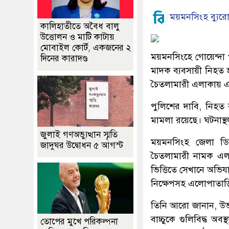
ময়মনসিংহ ব্যুর
কালিহাতীতে অবৈধ বালু
উত্তোলন ও মাটি কাটায়
মোবাইল কোর্ট, একজনের ২
ময়মনসিংহে গোয়েন্দা পু
দিনের কারাদণ্ড
মাদক ব্যবসায়ী নিহত
চৈতলামারী এলাকায় এ
পুলিশের দাবি, নিহত ব
মামলা রয়েছে। ঘটনাস্থ
জুলাই গণঅভ্যুত্থান স্মৃতি
ময়মনসিংহ জেলা ডি
জাদুঘর উদ্বোধন ৫ আগস্ট
চৈতলামারী নামক এল
ভিত্তিতে সেখানে অভি
নিক্ষেপসহ এলোপাতাড়ি 
তিনি আরো জানান, উভয়
বাচ্চুকে গুলিবিদ্ধ 
তোপের মুখে পরিকল্পনা