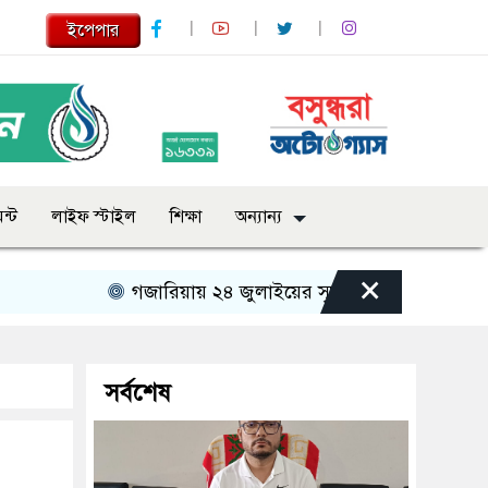
ইপেপার
ন্ট
লাইফ স্টাইল
শিক্ষা
অন্যান্য
×
গজারিয়ায় ২৪ জুলাইয়ের স্মৃতিচারণ: গুমের ভয়াবহ অভি
সর্বশেষ