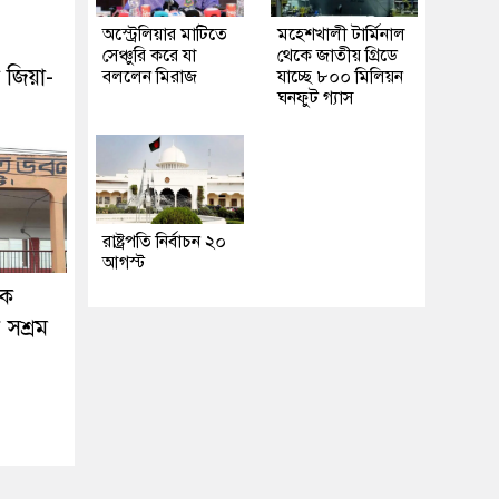
অস্ট্রেলিয়ার মাটিতে
মহেশখালী টার্মিনাল
সেঞ্চুরি করে যা
থেকে জাতীয় গ্রিডে
 জিয়া-
বললেন মিরাজ
যাচ্ছে ৮০০ মিলিয়ন
ঘনফুট গ্যাস
রাষ্ট্রপতি নির্বাচন ২০
আগস্ট
দক
সশ্রম