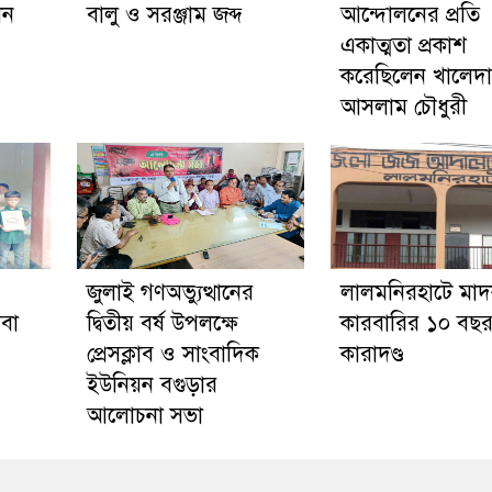
েন
বালু ও সরঞ্জাম জব্দ
আন্দোলনের প্রতি
একাত্মতা প্রকাশ
করেছিলেন খালেদা
আসলাম চৌধুরী
জুলাই গণঅভ্যুত্থানের
লালমনিরহাটে মা
েবা
দ্বিতীয় বর্ষ উপলক্ষে
কারবারির ১০ বছর 
প্রেসক্লাব ও সাংবাদিক
কারাদণ্ড
ইউনিয়ন বগুড়ার
আলোচনা সভা