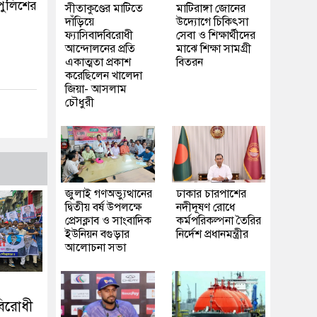
পুলিশের
সীতাকুণ্ডের মাটিতে
মাটিরাঙ্গা জোনের
দাঁড়িয়ে
উদ্যোগে চিকিৎসা
ফ্যাসিবাদবিরোধী
সেবা ও শিক্ষার্থীদের
আন্দোলনের প্রতি
মাঝে শিক্ষা সামগ্রী
একাত্মতা প্রকাশ
বিতরন
করেছিলেন খালেদা
জিয়া- আসলাম
চৌধুরী
জুলাই গণঅভ্যুত্থানের
ঢাকার চারপাশের
দ্বিতীয় বর্ষ উপলক্ষে
নদীদূষণ রোধে
প্রেসক্লাব ও সাংবাদিক
কর্মপরিকল্পনা তৈরির
ইউনিয়ন বগুড়ার
নির্দেশ প্রধানমন্ত্রীর
আলোচনা সভা
বিরোধী