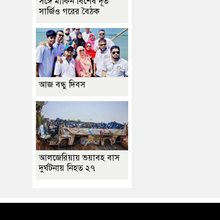
সঙ্গে মার্কিন বিশেষ দূত
সার্জিও গরের বৈঠক
আজ বন্ধু দিবস
আলজেরিয়ায় ভয়াবহ বাস
দুর্ঘটনায় নিহত ২৭