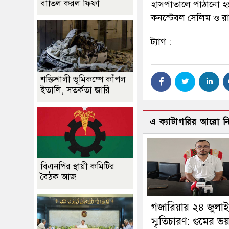
বাতিল করল ফিফা
হাসপাতালে পাঠানো হলে
কনস্টেবল সেলিম ও র
ট্যাগ :
শক্তিশালী ভূমিকম্পে কাঁপল
ইতালি, সতর্কতা জারি
এ ক্যাটাগরির আরো 
বিএনপির স্থায়ী কমিটির
বৈঠক আজ
গজারিয়ায় ২৪ জুলা
স্মৃতিচারণ: গুমের ভ