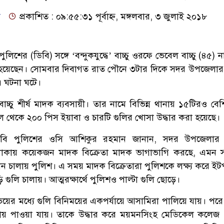
ো
প্রকাশিত : ০৯:৫৫:৩১ পূর্বাহ্ন, মঙ্গলবার, ৩ জুলাই ২০১৮
লিশের (ডিবি) সঙ্গে ‘বন্দুকযুদ্ধে’ বাচ্চু ওরফে ভেবেল বাচ্চু (৪৫)
 হয়েছেন। সোমবার দিবাগত রাত পৌনে ৩টার দিকে সদর উপজেলার শম
 ঘটনা ঘটে।
াচ্চু শীর্ষ মাদক ব্যবসায়ী। তার নামে বিভিন্ন থানায় ১৫টিরও বে
ল থেকে ২০০ পিস ইয়াবা ও চারটি গুলির খোসা উদ্ধার করা হয়েছে।
বি পুলিশের ওসি আশিকুর রহমান জানান, সদর উপজেলার শম্
াকায় কয়েকজন মাদক বিক্রেতা মাদক ভাগাভাগি করছে, এমন স
যান চালায় পুলিশ। এ সময় মাদক বিক্রেতারা পুলিশকে লক্ষ্য করে ই
গুলি চালায়। আত্মরক্ষার্থে পুলিশও পাল্টা গুলি ছোড়ে।
ের মধ্যে গুলি বিনিময়ের একপর্যায়ে আসামিরা পালিয়ে যায়। পরে
অবস্থায় পাওয়া যায়। তাকে উদ্ধার করে ময়মনসিংহ মেডিকেল কলেজ