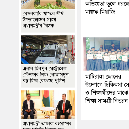
অভিজ্ঞতা তুলে ধরল
মারুফ মিয়াজি
বেসরকারি খাতের শীর্ষ
উদ্যোক্তাদের সাথে
প্রধানমন্ত্রীর বৈঠক
এবার মিরপুর মেট্রোরেল
স্টেশনের নিচে বোমাসদৃশ
মাটিরাঙ্গা জোনের
বস্তু ঘিরে রেখেছে পুলিশ
উদ্যোগে চিকিৎসা স
ও শিক্ষার্থীদের মাঝে
শিক্ষা সামগ্রী বিতরন
প্রধানমন্ত্রী তারেক রহমানের