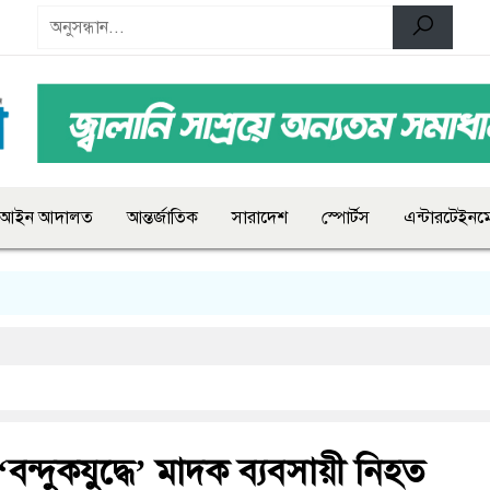
আইন আদালত
আন্তর্জাতিক
সারাদেশ
স্পোর্টস
এন্টারটেইনমে
ন্দুকযুদ্ধে’ মাদক ব্যবসায়ী নিহত