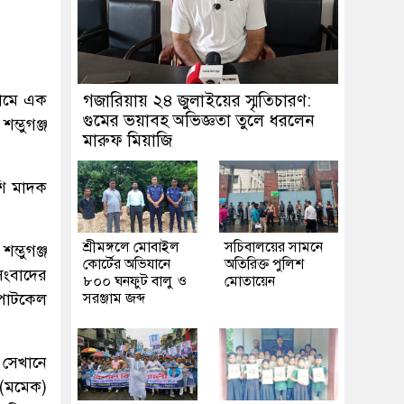
 নামে এক
গজারিয়ায় ২৪ জুলাইয়ের স্মৃতিচারণ:
গুমের ভয়াবহ অভিজ্ঞতা তুলে ধরলেন
্ভুগঞ্জ
মারুফ মিয়াজি
শি মাদক
শ্রীমঙ্গলে মোবাইল
সচিবালয়ের সামনে
ভুগঞ্জ
কোর্টের অভিযানে
অতিরিক্ত পুলিশ
ংবাদের
৮০০ ঘনফুট বালু ও
মোতায়েন
টপাটকেল
সরঞ্জাম জব্দ
 সেখানে
 (মমেক)