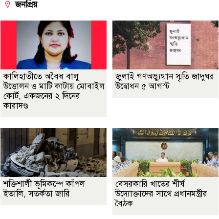
জনপ্রিয়
কালিহাতীতে অবৈধ বালু
জুলাই গণঅভ্যুত্থান স্মৃতি জাদুঘর
উত্তোলন ও মাটি কাটায় মোবাইল
উদ্বোধন ৫ আগস্ট
কোর্ট, একজনের ২ দিনের
কারাদণ্ড
শক্তিশালী ভূমিকম্পে কাঁপল
বেসরকারি খাতের শীর্ষ
ইতালি, সতর্কতা জারি
উদ্যোক্তাদের সাথে প্রধানমন্ত্রীর
বৈঠক