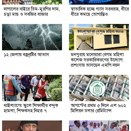
নাগালের বাইরে ডিম-মুরগির দাম,
স্বাভাবিক হচ্ছে গ্যাস সরবরাহ, ধীরে
চড়া মাছ ও সবজির বাজার
ধীরে কমছে ভোগান্তিও
১২ জেলায় বজ্রবৃষ্টির আভাস
মনপুরায় মনোয়ারা বেগম মহিলা
কলেজ সরকারিকরণের উদ্যোগ:
প্রশংসায় ভাসছেন এমপি নয়ন
থাইল্যান্ডে স্কুলে শিক্ষার্থীর বন্দুক
আগস্টের প্রথম ৫ দিনে এল ৬০২
হামলা, শিক্ষকসহ নিহত ৭
মিলিয়ন ডলার রেমিট্যান্স