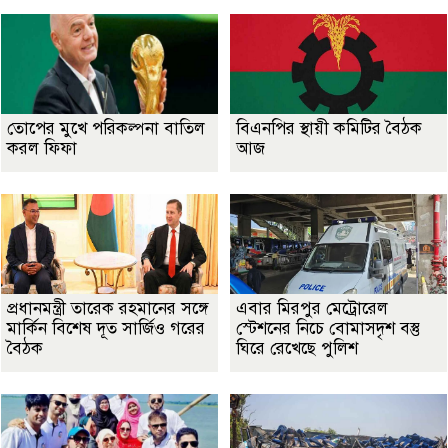
তোপের মুখে পরিকল্পনা বাতিল
বিএনপির স্থায়ী কমিটির বৈঠক
করল ফিফা
আজ
প্রধানমন্ত্রী তারেক রহমানের সঙ্গে
এবার মিরপুর মেট্রোরেল
মার্কিন বিশেষ দূত সার্জিও গরের
স্টেশনের নিচে বোমাসদৃশ বস্তু
বৈঠক
ঘিরে রেখেছে পুলিশ