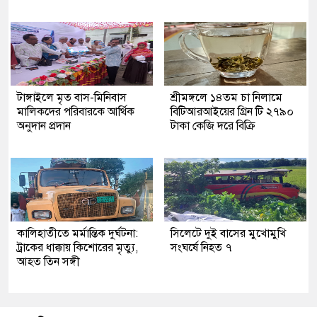
টাঙ্গাইলে মৃত বাস-মিনিবাস
শ্রীমঙ্গলে ১৪তম চা নিলামে
মালিকদের পরিবারকে আর্থিক
বিটিআরআইয়ের গ্রিন টি ২৭৯০
অনুদান প্রদান
টাকা কেজি দরে বিক্রি
কালিহাতীতে মর্মান্তিক দুর্ঘটনা:
সিলেটে দুই বাসের মুখোমুখি
ট্রাকের ধাক্কায় কিশোরের মৃত্যু,
সংঘর্ষে নিহত ৭
আহত তিন সঙ্গী