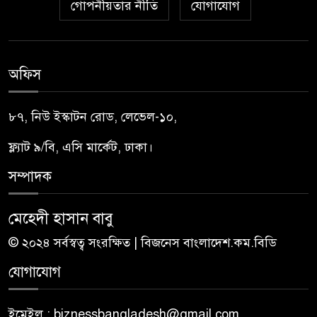
গোপনীয়তার নীতি
যোগাযোগ
অফিস
৮৭, নিউ ইস্কাটন রোড, লেভেল-১০,
ফ্ল্যাট ৯/বি, এসি মার্কেট, ঢাকা।
সম্পাদক
মেহেদী হাসান বাবু
© ২০২৪ সর্বস্বত্ব সংরক্ষিত | বিজনেস বাংলাদেশ.কম.বিডি
যোগাযোগ
ইমেইল : biznessbangladesh@gmail.com