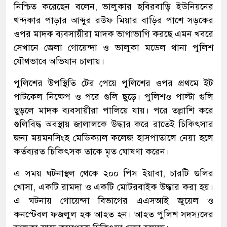
নিশ্চিত করেছেন বলেন, ভালুকার হবিরবাড়ি ইউনিয়নের
খন্দকার পাড়ার আব্দুর রউফ মিয়ার বাড়ির পাশে সড়কের
ওপর মাদক ব্যবসায়ীরা মাদক ভাগাভাগি করছে এমন খবরে
সেখানে জেলা গোয়েন্দা ও ভালুকা মডেল থানা পুলিশ
যৌথভাবে অভিযান চালায়।
পুলিশের উপস্থিতি টের পেয়ে পুলিশের ওপর প্রথমে ইট
পাটকেল নিক্ষেপ ও পরে গুলি ছুড়ে। পুলিশও পাল্টা গুলি
ছুড়লে মাদক ব্যবসায়ীরা পালিয়ে যায়। পরে তল্লাশি করে
গুলিবিদ্ধ অবস্থায় জালালকে উদ্ধার করে রাতেই চিকিৎসার
জন্য ময়মনসিংহ মেডিক্যাল কলেজ হাসপাতালে নেয়া হলে
কর্তব্যরত চিকিৎসক তাকে মৃত ঘোষণা করেন।
এ সময় ঘটনাস্থল থেকে ২০০ পিস ইয়াবা, চারটি গুলির
খোসা, একটি রামদা ও একটি মোটরবাইক উদ্ধার করা হয়।
এ ঘটনায় গোয়েন্দা বিভাগের এএসআই জুয়েল ও
কনস্টেবল ফজলুল হক আহত হন। আহত পুলিশ সদস্যদের