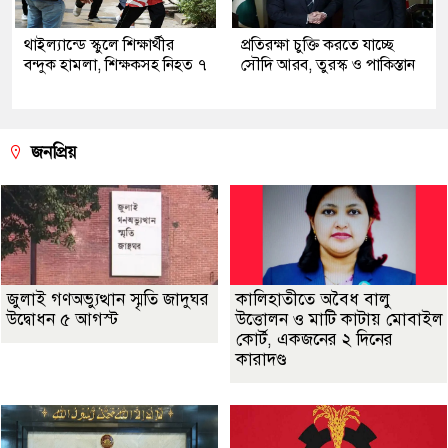
থাইল্যান্ডে স্কুলে শিক্ষার্থীর
প্রতিরক্ষা চুক্তি করতে যাচ্ছে
বন্দুক হামলা, শিক্ষকসহ নিহত ৭
সৌদি আরব, তুরস্ক ও পাকিস্তান
জনপ্রিয়
জুলাই গণঅভ্যুত্থান স্মৃতি জাদুঘর
কালিহাতীতে অবৈধ বালু
উদ্বোধন ৫ আগস্ট
উত্তোলন ও মাটি কাটায় মোবাইল
কোর্ট, একজনের ২ দিনের
কারাদণ্ড