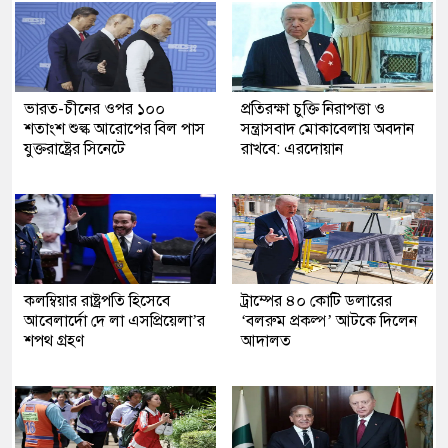
ভারত-চীনের ওপর ১০০
প্রতিরক্ষা চুক্তি নিরাপত্তা ও
শতাংশ শুল্ক আরোপের বিল পাস
সন্ত্রাসবাদ মোকাবেলায় অবদান
যুক্তরাষ্ট্রের সিনেটে
রাখবে: এরদোয়ান
কলম্বিয়ার রাষ্ট্রপতি হিসেবে
ট্রাম্পের ৪০ কোটি ডলারের
আবেলার্দো দে লা এসপ্রিয়েলা’র
‘বলরুম প্রকল্প’ আটকে দিলেন
শপথ গ্রহণ
আদালত