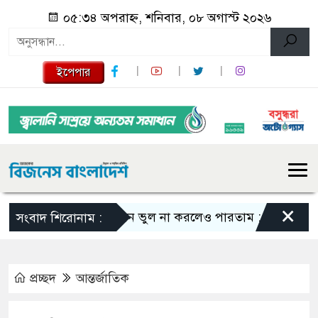
০৫:৩৪ অপরাহ্ন, শনিবার, ০৮ অগাস্ট ২০২৬
ইপেপার
×
এমন ভুল না করলেও পারতাম : শাকিব খান
সংবাদ শিরোনাম :
প্রচ্ছদ
আন্তর্জাতিক