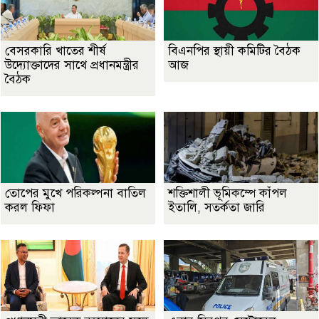
বেসরকারি খাতের শীর্ষ
বিএনপির স্থায়ী কমিটির বৈঠক
উদ্যোক্তাদের সাথে প্রধানমন্ত্রীর
আজ
বৈঠক
তোপের মুখে পরিকল্পনা বাতিল
শক্তিশালী ভূমিকম্পে কাঁপল
করল ফিফা
ইতালি, সতর্কতা জারি