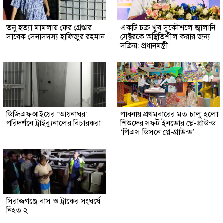
তনু হত্যা মামলায় ফের গ্রেপ্তার
একটি চক্র খুব সুকৌশলে জ্বালানি
সাবেক সেনাসদস্য হাফিজুর রহমান
সেক্টরকে অস্থিতিশীল করার জন্য
সক্রিয়: প্রধানমন্ত্রী
ডিজিএফআইয়ের ‘আয়নাঘর’
পাবনায় প্রথমবারের মত চালু হলো
পরিদর্শনে ট্রাইব্যুনালের বিচারকরা
শিশুদের সফট ইনডোর প্লে-গ্রাউন্ড
‘পিএস ডিসনে প্লে-গ্রাউন্ড’
সিরাজগঞ্জে বাস ও ট্রাকের সংঘর্ষে
নিহত ২