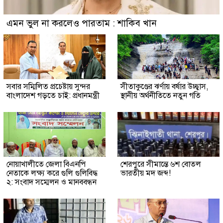
এমন ভুল না করলেও পারতাম : শাকিব খান
সবার সম্মিলিত প্রচেষ্টায় সুন্দর
সীতাকুণ্ডের ঝর্ণায় বর্ষার উচ্ছ্বাস,
বাংলাদেশ গড়তে চাই: প্রধানমন্ত্রী
স্থানীয় অর্থনীতিতে নতুন গতি
নোয়াখালীতে জেলা বিএনপি
শেরপুরে সীমান্তে ৬শ বোতল
নেতাকে লক্ষ্য করে গুলি গুলিবিদ্ধ
ভারতীয় মদ জব্দ!
২: সংবাদ সম্মেলন ও মানববন্ধন