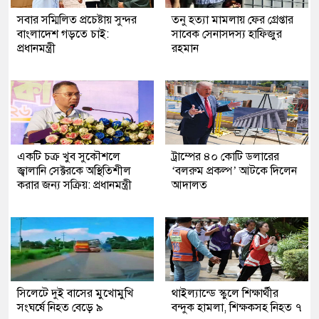
সবার সম্মিলিত প্রচেষ্টায় সুন্দর
তনু হত্যা মামলায় ফের গ্রেপ্তার
বাংলাদেশ গড়তে চাই:
সাবেক সেনাসদস্য হাফিজুর
প্রধানমন্ত্রী
রহমান
একটি চক্র খুব সুকৌশলে
ট্রাম্পের ৪০ কোটি ডলারের
জ্বালানি সেক্টরকে অস্থিতিশীল
‘বলরুম প্রকল্প’ আটকে দিলেন
করার জন্য সক্রিয়: প্রধানমন্ত্রী
আদালত
সিলেটে দুই বাসের মুখোমুখি
থাইল্যান্ডে স্কুলে শিক্ষার্থীর
সংঘর্ষে নিহত বেড়ে ৯
বন্দুক হামলা, শিক্ষকসহ নিহত ৭