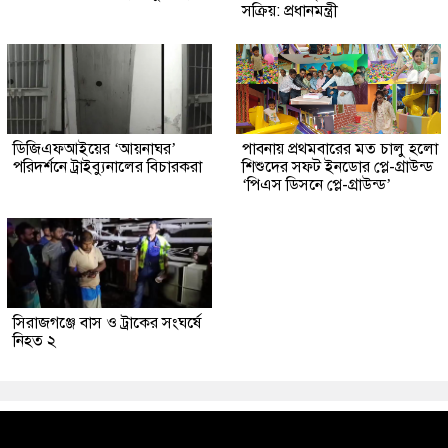
সক্রিয়: প্রধানমন্ত্রী
ডিজিএফআইয়ের ‘আয়নাঘর’
পাবনায় প্রথমবারের মত চালু হলো
পরিদর্শনে ট্রাইব্যুনালের বিচারকরা
শিশুদের সফট ইনডোর প্লে-গ্রাউন্ড
‘পিএস ডিসনে প্লে-গ্রাউন্ড’
সিরাজগঞ্জে বাস ও ট্রাকের সংঘর্ষে
নিহত ২