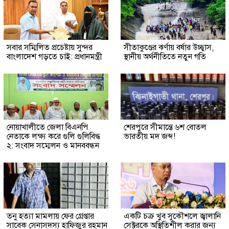
সবার সম্মিলিত প্রচেষ্টায় সুন্দর
সীতাকুণ্ডের ঝর্ণায় বর্ষার উচ্ছ্বাস,
বাংলাদেশ গড়তে চাই: প্রধানমন্ত্রী
স্থানীয় অর্থনীতিতে নতুন গতি
নোয়াখালীতে জেলা বিএনপি
শেরপুরে সীমান্তে ৬শ বোতল
নেতাকে লক্ষ্য করে গুলি গুলিবিদ্ধ
ভারতীয় মদ জব্দ!
২: সংবাদ সম্মেলন ও মানববন্ধন
তনু হত্যা মামলায় ফের গ্রেপ্তার
একটি চক্র খুব সুকৌশলে জ্বালানি
সাবেক সেনাসদস্য হাফিজুর রহমান
সেক্টরকে অস্থিতিশীল করার জন্য