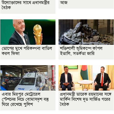
উদ্যোক্তাদের সাথে প্রধানমন্ত্রীর
আজ
বৈঠক
তোপের মুখে পরিকল্পনা বাতিল
শক্তিশালী ভূমিকম্পে কাঁপল
করল ফিফা
ইতালি, সতর্কতা জারি
এবার মিরপুর মেট্রোরেল
প্রধানমন্ত্রী তারেক রহমানের সঙ্গে
স্টেশনের নিচে বোমাসদৃশ বস্তু
মার্কিন বিশেষ দূত সার্জিও গরের
ঘিরে রেখেছে পুলিশ
বৈঠক