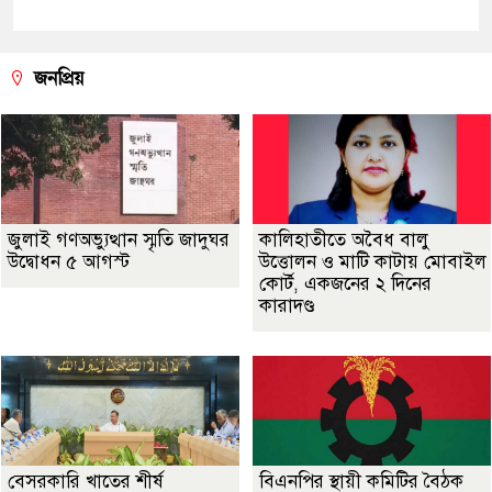
জনপ্রিয়
জুলাই গণঅভ্যুত্থান স্মৃতি জাদুঘর
কালিহাতীতে অবৈধ বালু
উদ্বোধন ৫ আগস্ট
উত্তোলন ও মাটি কাটায় মোবাইল
কোর্ট, একজনের ২ দিনের
কারাদণ্ড
বেসরকারি খাতের শীর্ষ
বিএনপির স্থায়ী কমিটির বৈঠক