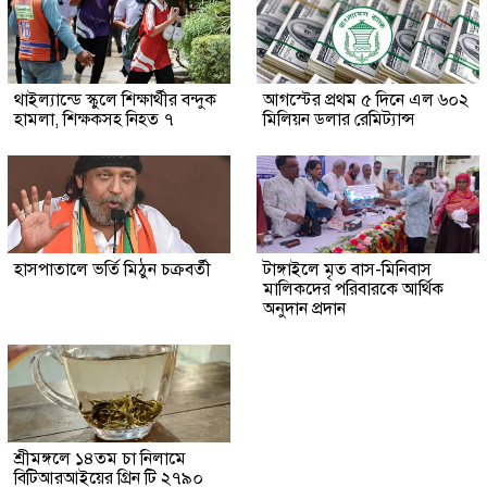
থাইল্যান্ডে স্কুলে শিক্ষার্থীর বন্দুক
আগস্টের প্রথম ৫ দিনে এল ৬০২
হামলা, শিক্ষকসহ নিহত ৭
মিলিয়ন ডলার রেমিট্যান্স
হাসপাতালে ভর্তি মিঠুন চক্রবর্তী
টাঙ্গাইলে মৃত বাস-মিনিবাস
মালিকদের পরিবারকে আর্থিক
অনুদান প্রদান
শ্রীমঙ্গলে ১৪তম চা নিলামে
বিটিআরআইয়ের গ্রিন টি ২৭৯০