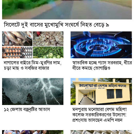
সিলেটে দুই বাসের মুখোমুখি সংঘর্ষে নিহত বেড়ে ৯
নাগালের বাইরে ডিম-মুরগির দাম,
স্বাভাবিক হচ্ছে গ্যাস সরবরাহ, ধীরে
চড়া মাছ ও সবজির বাজার
ধীরে কমছে ভোগান্তিও
১২ জেলায় বজ্রবৃষ্টির আভাস
মনপুরায় মনোয়ারা বেগম মহিলা
কলেজ সরকারিকরণের উদ্যোগ:
প্রশংসায় ভাসছেন এমপি নয়ন