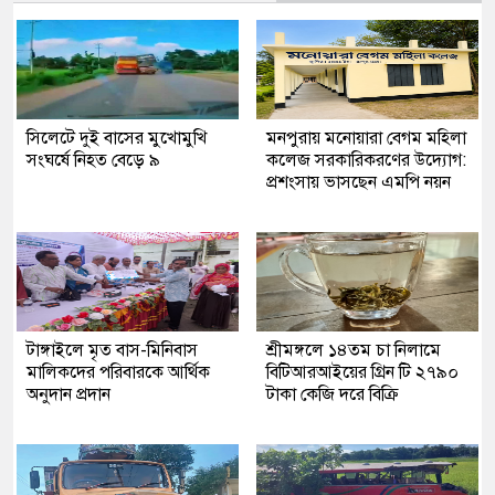
সিলেটে দুই বাসের মুখোমুখি
মনপুরায় মনোয়ারা বেগম মহিলা
সংঘর্ষে নিহত বেড়ে ৯
কলেজ সরকারিকরণের উদ্যোগ:
প্রশংসায় ভাসছেন এমপি নয়ন
টাঙ্গাইলে মৃত বাস-মিনিবাস
শ্রীমঙ্গলে ১৪তম চা নিলামে
মালিকদের পরিবারকে আর্থিক
বিটিআরআইয়ের গ্রিন টি ২৭৯০
অনুদান প্রদান
টাকা কেজি দরে বিক্রি