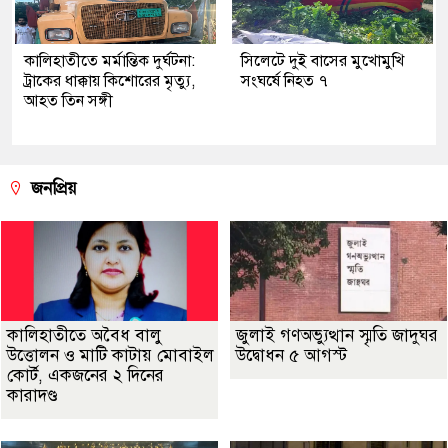
কালিহাতীতে মর্মান্তিক দুর্ঘটনা:
সিলেটে দুই বাসের মুখোমুখি
ট্রাকের ধাক্কায় কিশোরের মৃত্যু,
সংঘর্ষে নিহত ৭
আহত তিন সঙ্গী
জনপ্রিয়
কালিহাতীতে অবৈধ বালু
জুলাই গণঅভ্যুত্থান স্মৃতি জাদুঘর
উত্তোলন ও মাটি কাটায় মোবাইল
উদ্বোধন ৫ আগস্ট
কোর্ট, একজনের ২ দিনের
কারাদণ্ড