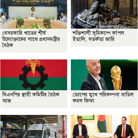
বেসরকারি খাতের শীর্ষ
শক্তিশালী ভূমিকম্পে কাঁপল
উদ্যোক্তাদের সাথে প্রধানমন্ত্রীর
ইতালি, সতর্কতা জারি
বৈঠক
বিএনপির স্থায়ী কমিটির বৈঠক
তোপের মুখে পরিকল্পনা বাতিল
আজ
করল ফিফা