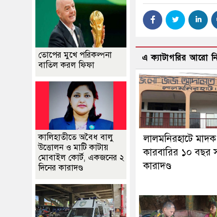
তোপের মুখে পরিকল্পনা
এ ক্যাটাগরির আরো 
বাতিল করল ফিফা
কালিহাতীতে অবৈধ বালু
লালমনিরহাটে মাদক
উত্তোলন ও মাটি কাটায়
কারবারির ১০ বছর স
মোবাইল কোর্ট, একজনের ২
কারাদণ্ড
দিনের কারাদণ্ড