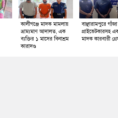
কালীগঞ্জে মাদক মামলায়
বাঞ্ছারামপুরে গাঁজ
ভ্রাম্যমাণ আদালত, এক
প্রাইভেটকারসহ এ
ব্যক্তির ১ মাসের বিনাশ্রম
মাদক কারবারী গ্র
কারাদণ্ড