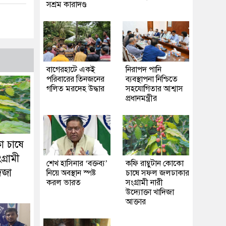
সশ্রম কারাদণ্ড
‎বাগেরহাটে একই
নিরাপদ পানি
পরিবারের তিনজনের
ব্যবস্থাপনা নিশ্চিতে
গলিত মরদেহ উদ্ধার
সহযোগিতার আশ্বাস
প্রধানমন্ত্রীর
ো চাষে
্রামী
শেখ হাসিনার ‘বক্তব্য’
কফি রাম্বুটান কোকো
িজা
নিয়ে অবস্থান স্পষ্ট
চাষে সফল জলঢাকার
করল ভারত
সংগ্রামী নারী
উদ্যোক্তা খাদিজা
আক্তার