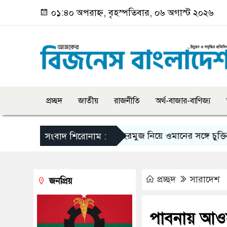
০১:৪০ অপরাহ্ন, বৃহস্পতিবার, ০৬ অগাস্ট ২০২৬
প্রচ্ছদ
জাতীয়
রাজনীতি
অর্থ-বাজার-বাণিজ্য
 যা দেখবেন দর্শনার্থীরা
হরমুজ নিয়ে ওমানের সঙ্গে চুক্তি চূড়ান্ত
সংবাদ শিরোনাম :
প্রচ্ছদ
সারাদেশ
জনপ্রিয়
পাবনায় আওয়া