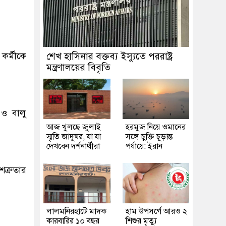
কর্মীকে
শেখ হাসিনার বক্তব্য ইস্যুতে পররাষ্ট্র
মন্ত্রণালয়ের বিবৃতি
 ও বালু
আজ খুলছে জুলাই
হরমুজ নিয়ে ওমানের
স্মৃতি জাদুঘর, যা যা
সঙ্গে চুক্তি চূড়ান্ত
দেখবেন দর্শনার্থীরা
পর্যায়ে: ইরান
ত্রুতার
লালমনিরহাটে মাদক
হাম উপসর্গে আরও ২
কারবারির ১০ বছর
শিশুর মৃত্যু