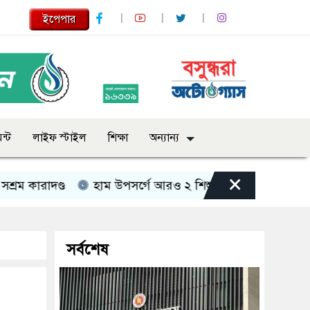
ইপেপার
ন্ট
লাইফ স্টাইল
শিক্ষা
অন্যান্য
×
ারাদণ্ড
হাম উপসর্গে আরও ২ শিশুর মৃত্যু
‎বাগেরহাটে এ
সর্বশেষ