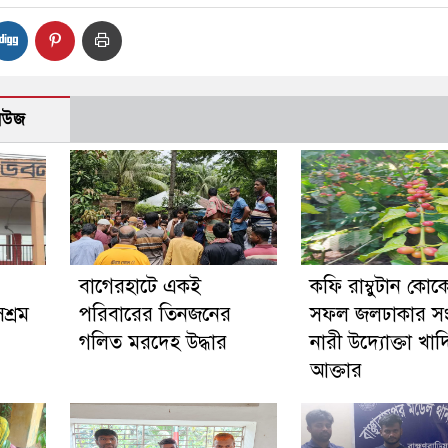
নিউজ
‎বাগেরহাটে একই
কফি রাম্বুটান কোক
শ্রম
পরিবারের তিনজনের
সফল জলঢাকার সংগ
গলিত মরদেহ উদ্ধার
নারী উদ্যোক্তা খাদ
আক্তার