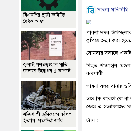
পাবনা প্রতিনিধি
বিএনপির স্থায়ী কমিটির
বৈঠক আজ
পাবনা সদর উপজেলার 
কুপিয়ে হত্যা করা হয়ে
সোমবার সকালে একটি 
জুলাই গণঅভ্যুত্থান স্মৃতি
নিহত শাজাহান মণ্ডল
জাদুঘর উদ্বোধন ৫ আগস্ট
ব্যবসায়ী।
পাবনা সদর থানার ওসি 
তবে কি কারণে কে বা ক
জেরে এ হত্যাকাণ্ডের 
শক্তিশালী ভূমিকম্পে কাঁপল
ট্যাগ :
ইতালি, সতর্কতা জারি