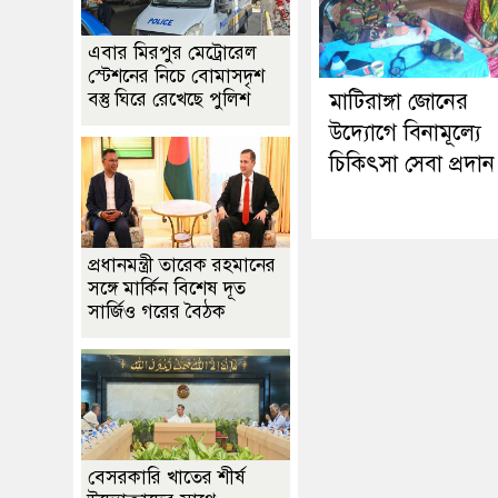
এবার মিরপুর মেট্রোরেল
স্টেশনের নিচে বোমাসদৃশ
বস্তু ঘিরে রেখেছে পুলিশ
মাটিরাঙ্গা জোনের
উদ্যোগে বিনামূল্যে
চিকিৎসা সেবা প্রদান
প্রধানমন্ত্রী তারেক রহমানের
সঙ্গে মার্কিন বিশেষ দূত
সার্জিও গরের বৈঠক
বেসরকারি খাতের শীর্ষ