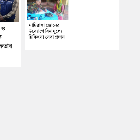
মাটিরাঙ্গা জোনের
া ও
উদ্যোগে বিনামূল্যে
ক
চিকিৎসা সেবা প্রদান
েফতার