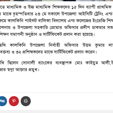
তে মাধ‌্যমিক ও উচ্চ মাধ‌্যমিক শিক্ষক‌দের ১৫ দিন ব‌্যাপী প্রাথ‌মিক প্
 মা‌ঝে বৃহস্প‌তিবার ২৩ মে সকা‌লে উপ‌জেলা আই‌সি‌টি ট্রে‌নিং এন্ড র
‌মে কাল‌কি‌নি পাইলট বালিকা বিদ‌্যালয় এন্ড ক‌লে‌জের ইং‌রে‌জি শিক
ালনায় ও উপ‌জেলা সহকা‌রি প্রোমার অ‌ফিসার প্রদীপ চাকম‌ার সভাপ
‌শিক্ষণ সমাপনী অনুষ্ঠান ও সা‌র্টি‌ফি‌কেট প্রদান করা হ‌য়ে‌ছে।
‌থি কাল‌কি‌নি উপ‌জেলা নির্বাহী অ‌ফিসার উত্তম কুমার দ
বক্তব‌্য ও ৩২ প্র‌শিক্ষক‌দের মা‌ঝে সা‌র্টি‌ফি‌কেট প্রদান ক‌রেন।
ি ছি‌লেন সোনালী ব‌্যাং‌কের ব‌্যবস্থাপক মোঃ কাইয়ুম আলী,
 স্বপ্না আক্তার প্রমুখ।