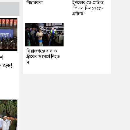
বিচারকরা
ইনডোর প্লে-গ্রাউন্ড
‘পিএস ডিসনে প্লে-
গ্রাউন্ড’
সিরাজগঞ্জে বাস ও
ট্রাকের সংঘর্ষে নিহত
৬শ
২
জব্দ!