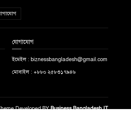
োগাযোগ
যোগাযোগ
ইমেইল : biznessbangladesh@gmail.com
মোবাইল : +৮৮০ ২৫৮৩১৭৯৪৬
Theme Developed BY
Business Bangladesh IT