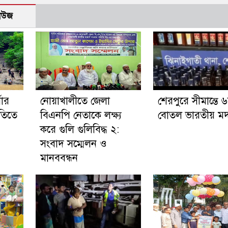
নিউজ
ষার
নোয়াখালীতে জেলা
শেরপুরে সীমান্তে 
নীতিতে
বিএনপি নেতাকে লক্ষ্য
বোতল ভারতীয় মদ 
করে গুলি গুলিবিদ্ধ ২:
সংবাদ সম্মেলন ও
মানববন্ধন