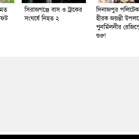
 মত
সিরাজগঞ্জে বাস ও ট্রাকের
দিনাজপুর পলিটে
সফট
সংঘর্ষে নিহত ২
হীরক জয়ন্তী উপলক্
পুনর্মিলনীর রেজিস্ট
শুরু!