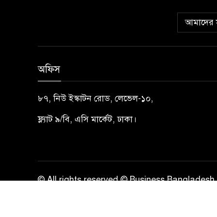
আমাদের স
অফিস
৮৭, নিউ ইস্কাটন রোড, লেভেল-১০,
ফ্ল্যাট ৯/বি, এসি মার্কেট, ঢাকা।
© All rights reserved © Business Bangladesh