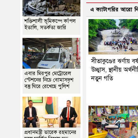
এ ক্যাটাগরির আরো 
শক্তিশালী ভূমিকম্পে কাঁপল
ইতালি, সতর্কতা জারি
সীতাকুণ্ডের ঝর্ণায় বর্
উচ্ছ্বাস, স্থানীয় অর্থ
এবার মিরপুর মেট্রোরেল
নতুন গতি
স্টেশনের নিচে বোমাসদৃশ
বস্তু ঘিরে রেখেছে পুলিশ
প্রধানমন্ত্রী তারেক রহমানের