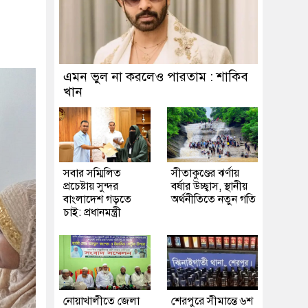
এমন ভুল না করলেও পারতাম : শাকিব
খান
সবার সম্মিলিত
সীতাকুণ্ডের ঝর্ণায়
প্রচেষ্টায় সুন্দর
বর্ষার উচ্ছ্বাস, স্থানীয়
বাংলাদেশ গড়তে
অর্থনীতিতে নতুন গতি
চাই: প্রধানমন্ত্রী
নোয়াখালীতে জেলা
শেরপুরে সীমান্তে ৬শ