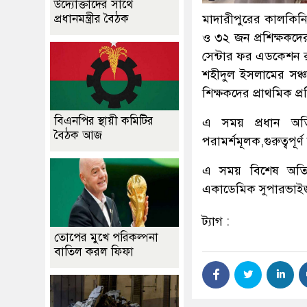
উদ্যোক্তাদের সাথে
মাদারীপু‌রের কাল‌কি‌নি‌
প্রধানমন্ত্রীর বৈঠক
ও ৩২ জন প্র‌শিক্ষক‌দের
সেন্টার ফর এড‌কেশন রু
শহীদুল ইসলা‌মের সঞ্চ
শিক্ষক‌দের প্রাথ‌মিক প্র
বিএনপির স্থায়ী কমিটির
এ সময় প্রধান অ‌তি
বৈঠক আজ
পরামর্শমূলক,গুরুত্বপূর্ণ 
এ সময় বি‌শেষ অ‌তি‌থ
একা‌ডে‌মিক সুপারভাইজার
ট্যাগ :
তোপের মুখে পরিকল্পনা
বাতিল করল ফিফা