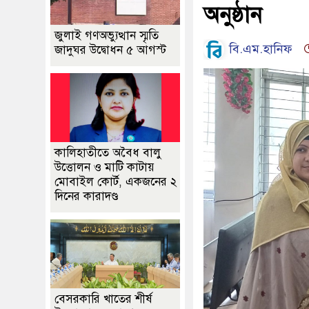
অনুষ্ঠান
জুলাই গণঅভ্যুত্থান স্মৃতি
বি.এম.হা‌নিফ
জাদুঘর উদ্বোধন ৫ আগস্ট
কালিহাতীতে অবৈধ বালু
উত্তোলন ও মাটি কাটায়
মোবাইল কোর্ট, একজনের ২
দিনের কারাদণ্ড
বেসরকারি খাতের শীর্ষ