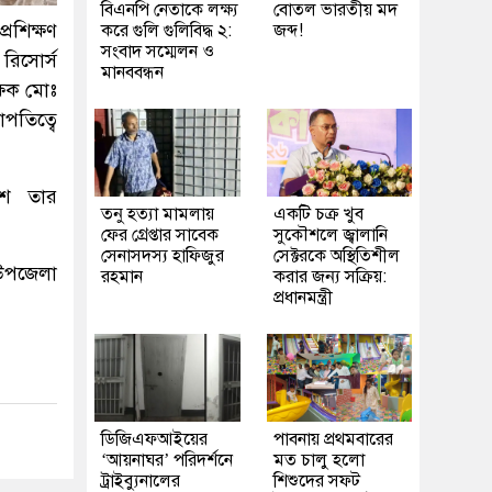
বিএনপি নেতাকে লক্ষ্য
বোতল ভারতীয় মদ
র‌শিক্ষণ
করে গুলি গুলিবিদ্ধ ২:
জব্দ!
সংবাদ সম্মেলন ও
ি‌সোর্স
মানববন্ধন
্ষক মোঃ
‌তি‌ত্বে
াশ তার
তনু হত্যা মামলায়
একটি চক্র খুব
ফের গ্রেপ্তার সাবেক
সুকৌশলে জ্বালানি
সেনাসদস্য হাফিজুর
সেক্টরকে অস্থিতিশীল
উপ‌জেলা
রহমান
করার জন্য সক্রিয়:
প্রধানমন্ত্রী
ডিজিএফআইয়ের
পাবনায় প্রথমবারের
‘আয়নাঘর’ পরিদর্শনে
মত চালু হলো
ট্রাইব্যুনালের
শিশুদের সফট