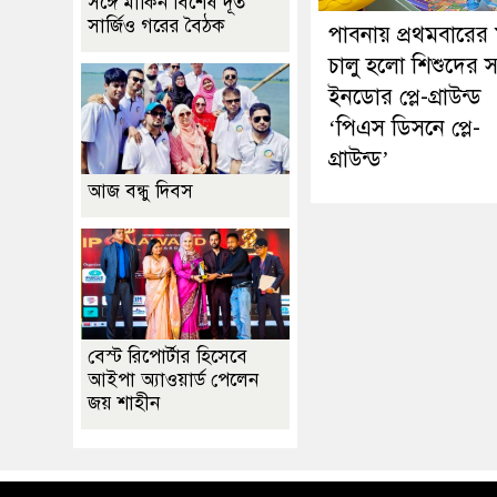
সঙ্গে মার্কিন বিশেষ দূত
সার্জিও গরের বৈঠক
পাবনায় প্রথমবারের
চালু হলো শিশুদের 
ইনডোর প্লে-গ্রাউন্ড
‘পিএস ডিসনে প্লে-
গ্রাউন্ড’
আজ বন্ধু দিবস
বেস্ট রিপোর্টার হিসেবে
আইপা অ্যাওয়ার্ড পেলেন
জয় শাহীন