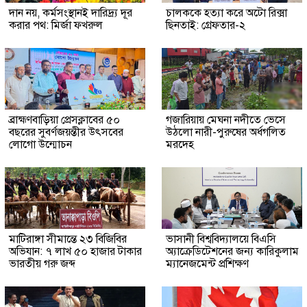
দান নয়, কর্মসংস্থানই দারিদ্র্য দূর
চালককে হত্যা করে অটো রিক্সা
করার পথ: মির্জা ফখরুল
ছিনতাই: গ্রেফতার-২
ব্রাহ্মণবাড়িয়া প্রেসক্লাবের ৫০
গজারিয়ায় মেঘনা নদীতে ভেসে
বছরের সুবর্ণজয়ন্তীর উৎসবের
উঠলো নারী-পুরুষের অর্ধগলিত
লোগো উন্মোচন
মরদেহ
মাটিরাঙ্গা সীমান্তে ২৩ বিজিবির
ভাসানী বিশ্ববিদ্যালয়ে বিএসি
অভিযান: ৭ লাখ ৫০ হাজার টাকার
অ্যাক্রেডিটেশনের জন্য কারিকুলাম
ভারতীয় গরু জব্দ
ম্যানেজমেন্ট প্রশিক্ষণ