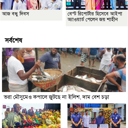
আজ বন্ধু দিবস
বেস্ট রিপোর্টার হিসেবে আইপা
অ্যাওয়ার্ড পেলেন জয় শাহীন
সর্বশেষ
ভরা মৌসুমেও কপালে জুটছে না ইলিশ, দাম বেশ চড়া