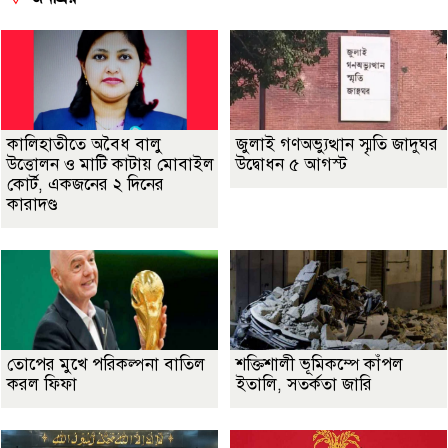
কালিহাতীতে অবৈধ বালু
জুলাই গণঅভ্যুত্থান স্মৃতি জাদুঘর
উত্তোলন ও মাটি কাটায় মোবাইল
উদ্বোধন ৫ আগস্ট
কোর্ট, একজনের ২ দিনের
কারাদণ্ড
তোপের মুখে পরিকল্পনা বাতিল
শক্তিশালী ভূমিকম্পে কাঁপল
করল ফিফা
ইতালি, সতর্কতা জারি