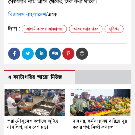
সেগুলোর নাম আগে থেকেই ঠিক করা থাকে।
বিজনেস বাংলাদেশ
/একে
ট্যাগ :
আগামীকালের আবহাওয়া
আবহাওয়ার খবর
ঘূর্ণিঝড়
এ ক্যাটাগরির আরো নিউজ
ভরা মৌসুমেও কপালে জুটছে
দান নয়, কর্মসংস্থানই দারিদ্র্য দূর
না ইলিশ, দাম বেশ চড়া
করার পথ: মির্জা ফখরুল