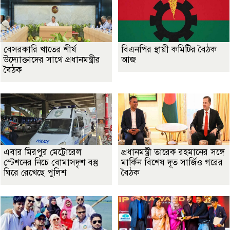
বেসরকারি খাতের শীর্ষ
বিএনপির স্থায়ী কমিটির বৈঠক
উদ্যোক্তাদের সাথে প্রধানমন্ত্রীর
আজ
বৈঠক
এবার মিরপুর মেট্রোরেল
প্রধানমন্ত্রী তারেক রহমানের সঙ্গে
স্টেশনের নিচে বোমাসদৃশ বস্তু
মার্কিন বিশেষ দূত সার্জিও গরের
ঘিরে রেখেছে পুলিশ
বৈঠক