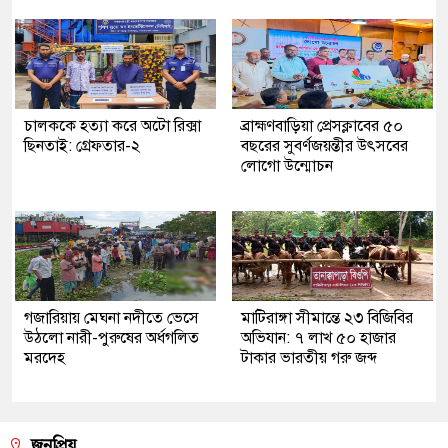
চালককে হত্যা করে অটো রিক্সা
ব্রাহ্মণবাড়িয়া প্রেসক্লাবের ৫০
ছিনতাই: গ্রেফতার-২
বছরের সুবর্ণজয়ন্তীর উৎসবের
লোগো উন্মোচন
গজারিয়ায় মেঘনা নদীতে ভেসে
মাটিরাঙ্গা সীমান্তে ২৩ বিজিবির
উঠলো নারী-পুরুষের অর্ধগলিত
অভিযান: ৭ লাখ ৫০ হাজার
মরদেহ
টাকার ভারতীয় গরু জব্দ
জনপ্রিয়