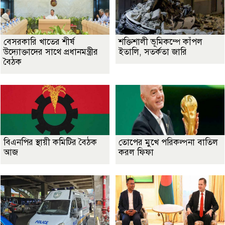
বেসরকারি খাতের শীর্ষ
শক্তিশালী ভূমিকম্পে কাঁপল
উদ্যোক্তাদের সাথে প্রধানমন্ত্রীর
ইতালি, সতর্কতা জারি
বৈঠক
বিএনপির স্থায়ী কমিটির বৈঠক
তোপের মুখে পরিকল্পনা বাতিল
আজ
করল ফিফা