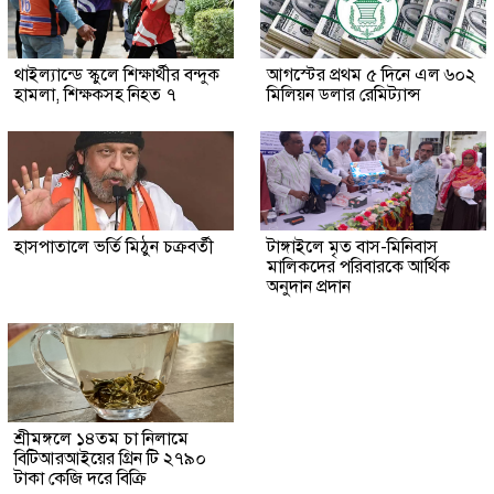
থাইল্যান্ডে স্কুলে শিক্ষার্থীর বন্দুক
আগস্টের প্রথম ৫ দিনে এল ৬০২
হামলা, শিক্ষকসহ নিহত ৭
মিলিয়ন ডলার রেমিট্যান্স
হাসপাতালে ভর্তি মিঠুন চক্রবর্তী
টাঙ্গাইলে মৃত বাস-মিনিবাস
মালিকদের পরিবারকে আর্থিক
অনুদান প্রদান
শ্রীমঙ্গলে ১৪তম চা নিলামে
বিটিআরআইয়ের গ্রিন টি ২৭৯০
টাকা কেজি দরে বিক্রি