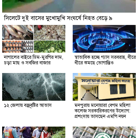
সিলেটে দুই বাসের মুখোমুখি সংঘর্ষে নিহত বেড়ে ৯
নাগালের বাইরে ডিম-মুরগির দাম,
স্বাভাবিক হচ্ছে গ্যাস সরবরাহ, ধীরে
চড়া মাছ ও সবজির বাজার
ধীরে কমছে ভোগান্তিও
১২ জেলায় বজ্রবৃষ্টির আভাস
মনপুরায় মনোয়ারা বেগম মহিলা
কলেজ সরকারিকরণের উদ্যোগ:
প্রশংসায় ভাসছেন এমপি নয়ন