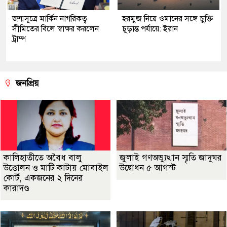
জন্মসূত্রে মার্কিন নাগরিকত্ব
হরমুজ নিয়ে ওমানের সঙ্গে চুক্তি
সীমিতের বিলে স্বাক্ষর করলেন
চূড়ান্ত পর্যায়ে: ইরান
ট্রাম্প
জনপ্রিয়
কালিহাতীতে অবৈধ বালু
জুলাই গণঅভ্যুত্থান স্মৃতি জাদুঘর
উত্তোলন ও মাটি কাটায় মোবাইল
উদ্বোধন ৫ আগস্ট
কোর্ট, একজনের ২ দিনের
কারাদণ্ড