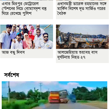
এবার মিরপুর মেট্রোরেল
প্রধানমন্ত্রী তারেক রহমানের সঙ্গে
স্টেশনের নিচে বোমাসদৃশ বস্তু
মার্কিন বিশেষ দূত সার্জিও গরের
ঘিরে রেখেছে পুলিশ
বৈঠক
আজ বন্ধু দিবস
আলজেরিয়ায় ভয়াবহ বাস
দুর্ঘটনায় নিহত ২৭
সর্বশেষ