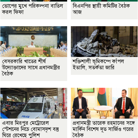
তোপের মুখে পরিকল্পনা বাতিল
বিএনপির স্থায়ী কমিটির বৈঠক
করল ফিফা
আজ
বেসরকারি খাতের শীর্ষ
শক্তিশালী ভূমিকম্পে কাঁপল
উদ্যোক্তাদের সাথে প্রধানমন্ত্রীর
ইতালি, সতর্কতা জারি
বৈঠক
এবার মিরপুর মেট্রোরেল
প্রধানমন্ত্রী তারেক রহমানের সঙ্গে
স্টেশনের নিচে বোমাসদৃশ বস্তু
মার্কিন বিশেষ দূত সার্জিও গরের
ঘিরে রেখেছে পুলিশ
বৈঠক