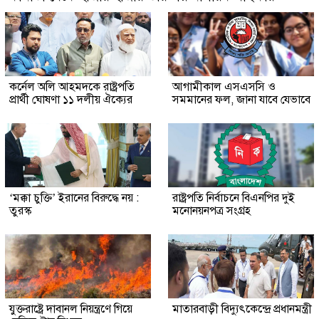
কর্নেল অলি আহমদকে রাষ্ট্রপতি
আগামীকাল এসএসসি ও
প্রার্থী ঘোষণা ১১ দলীয় ঐক্যের
সমমানের ফল, জানা যাবে যেভাবে
‘মক্কা চুক্তি’ ইরানের বিরুদ্ধে নয় :
রাষ্ট্রপতি নির্বাচনে বিএনপির দুই
তুরস্ক
মনোনয়নপত্র সংগ্রহ
যুক্তরাষ্ট্রে দাবানল নিয়ন্ত্রণে গিয়ে
মাতারবাড়ী বিদ্যুৎকেন্দ্রে প্রধানমন্ত্রী