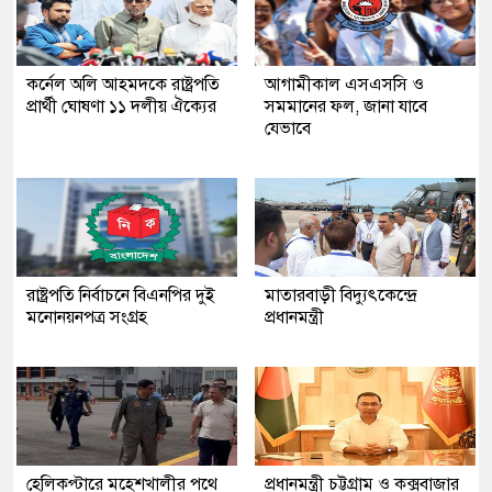
কর্নেল অলি আহমদকে রাষ্ট্রপতি
আগামীকাল এসএসসি ও
প্রার্থী ঘোষণা ১১ দলীয় ঐক্যের
সমমানের ফল, জানা যাবে
যেভাবে
রাষ্ট্রপতি নির্বাচনে বিএনপির দুই
মাতারবাড়ী বিদ্যুৎকেন্দ্রে
মনোনয়নপত্র সংগ্রহ
প্রধানমন্ত্রী
হেলিকপ্টারে মহেশখালীর পথে
প্রধানমন্ত্রী চট্টগ্রাম ও কক্সবাজার