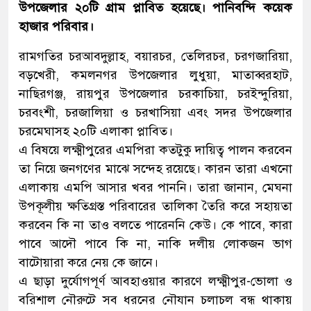
উপজেলার ২০টি গ্রাম প্লাবিত হয়েছে। পানিবন্দি কয়েক
হাজার পরিবার।
রামগতির চরআবদুল্লাহ, বয়ারচর, তেলিরচর, চরগজারিয়া,
বড়খেরী, কমলনগর উপজেলার লুধুয়া, মাতাব্বরহাট,
নাছিরগঞ্জ, রায়পুর উপজেলার চরকাচিয়া, চরইন্দুরিয়া,
চরবংশী, চরজালিয়া ও চরখাসিয়া এবং সদর উপজেলার
চরমেঘাসহ ২০টি এলাকা প্লাবিত।
এ বিষয়ে লক্ষ্মীপুরের এমপিরা কতটুকু দায়িত্ব পালন করবেন
তা নিয়ে জনগণের মাঝে সন্দেহ রয়েছে। কারন তারা এখনো
এলাকায় এমপি আসার খবর পাননি। তারা জানান, মেঘনা
উপকূলীয় ক্ষতিগ্রস্ত পরিবারের তালিকা তৈরি করে সহায়তা
করবেন কি না তাও বলতে পারেননি কেউ। কে পাবে, কারা
পাবে আদৌ পাবে কি না, নাকি দলীয় লোকজন ভাগ
বাটোয়ারা করে নেয় কে জানে।
এ ছাড়া দুর্যোগপূর্ণ আবহাওয়ার কারণে লক্ষ্মীপুর-ভোলা ও
বরিশাল নৌরুটে সব ধরনের নৌযান চলাচল বন্ধ থাকায়