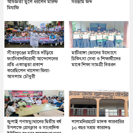
অভিজ্ঞতা তুলে ধরলেন মারুফ
সরঞ্জাম জব্দ
মিয়াজি
সীতাকুণ্ডের মাটিতে দাঁড়িয়ে
মাটিরাঙ্গা জোনের উদ্যোগে
ফ্যাসিবাদবিরোধী আন্দোলনের
চিকিৎসা সেবা ও শিক্ষার্থীদের
প্রতি একাত্মতা প্রকাশ
মাঝে শিক্ষা সামগ্রী বিতরন
করেছিলেন খালেদা জিয়া-
আসলাম চৌধুরী
জুলাই গণঅভ্যুত্থানের দ্বিতীয় বর্ষ
লালমনিরহাটে মাদক কারবারির
উপলক্ষে প্রেসক্লাব ও সাংবাদিক
১০ বছর সশ্রম কারাদণ্ড