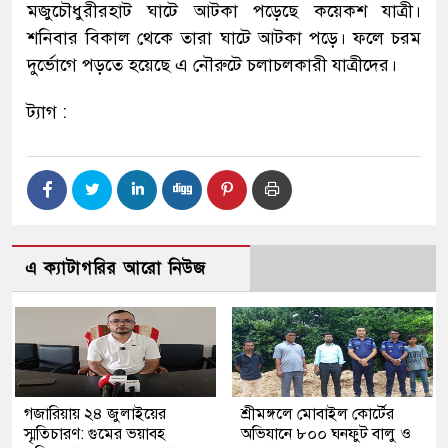
মজুচৌধুরীরহাট ঘাটে আটকা পড়েছে কয়েকশ যাত্রী।
শনিবার বিকাল থেকে তারা ঘাটে আটকা পড়ে। ফলে চরম
দুর্ভোগে পড়তে হয়েছে এ নৌরুটে চলাচলকারী যাত্রীদের।
ট্যাগ :
এ ক্যাটাগরির আরো নিউজ
গজারিয়ায় ২৪ জুলাইয়ের
শ্রীমঙ্গলে মোবাইল কোর্টের
স্মৃতিচারণ: গুমের ভয়াবহ
অভিযানে ৮০০ ঘনফুট বালু ও