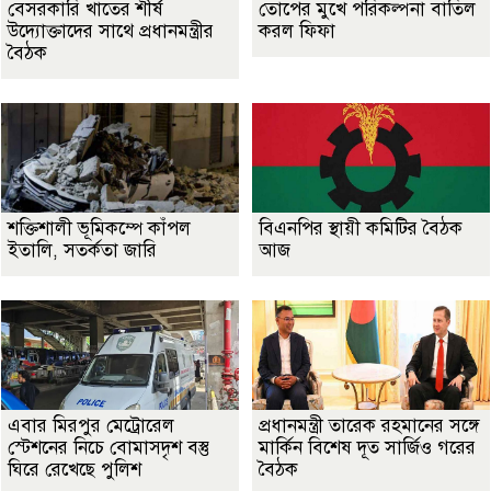
বেসরকারি খাতের শীর্ষ
তোপের মুখে পরিকল্পনা বাতিল
উদ্যোক্তাদের সাথে প্রধানমন্ত্রীর
করল ফিফা
বৈঠক
শক্তিশালী ভূমিকম্পে কাঁপল
বিএনপির স্থায়ী কমিটির বৈঠক
ইতালি, সতর্কতা জারি
আজ
এবার মিরপুর মেট্রোরেল
প্রধানমন্ত্রী তারেক রহমানের সঙ্গে
স্টেশনের নিচে বোমাসদৃশ বস্তু
মার্কিন বিশেষ দূত সার্জিও গরের
ঘিরে রেখেছে পুলিশ
বৈঠক