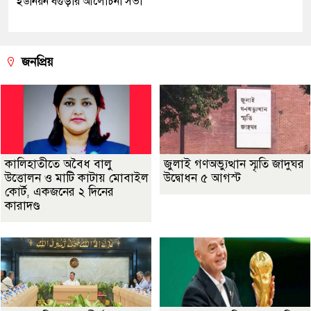
ইউনিয়ন বগুড়ার আলোচনা সভা
জনপ্রিয়
কালিহাতীতে অবৈধ বালু
জুলাই গণঅভ্যুত্থান স্মৃতি জাদুঘর
উত্তোলন ও মাটি কাটায় মোবাইল
উদ্বোধন ৫ আগস্ট
কোর্ট, একজনের ২ দিনের
কারাদণ্ড