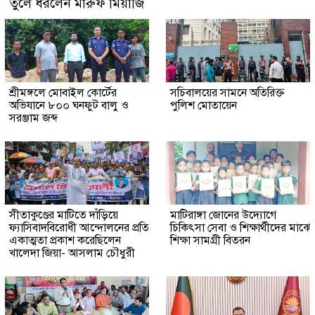
তুলে ধরলেন মারুফ মিয়াজি
শ্রীমঙ্গলে মোবাইল কোর্টের
সচিবালয়ের সামনে অতিরিক্ত
অভিযানে ৮০০ ঘনফুট বালু ও
পুলিশ মোতায়েন
সরঞ্জাম জব্দ
সীতাকুণ্ডের মাটিতে দাঁড়িয়ে
মাটিরাঙ্গা জোনের উদ্যোগে
ফ্যাসিবাদবিরোধী আন্দোলনের প্রতি
চিকিৎসা সেবা ও শিক্ষার্থীদের মাঝে
একাত্মতা প্রকাশ করেছিলেন
শিক্ষা সামগ্রী বিতরন
খালেদা জিয়া- আসলাম চৌধুরী