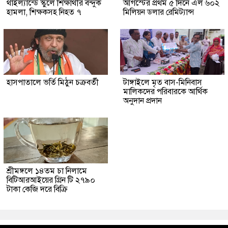
থাইল্যান্ডে স্কুলে শিক্ষার্থীর বন্দুক
আগস্টের প্রথম ৫ দিনে এল ৬০২
হামলা, শিক্ষকসহ নিহত ৭
মিলিয়ন ডলার রেমিট্যান্স
হাসপাতালে ভর্তি মিঠুন চক্রবর্তী
টাঙ্গাইলে মৃত বাস-মিনিবাস
মালিকদের পরিবারকে আর্থিক
অনুদান প্রদান
শ্রীমঙ্গলে ১৪তম চা নিলামে
বিটিআরআইয়ের গ্রিন টি ২৭৯০
টাকা কেজি দরে বিক্রি