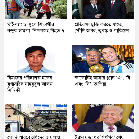
থাইল্যান্ডে স্কুলে শিক্ষার্থীর
প্রতিরক্ষা চুক্তি করতে যাচ্ছে
বন্দুক হামলা, শিক্ষকসহ নিহত ৭
সৌদি আরব, তুরস্ক ও পাকিস্তান
বিমানের পরিচালক হলেন
স্কালোনিই আমার প্ল্যান ‘এ’, ‘বি’
যুগ্মসচিব মাহবুবুল আলম
এবং ‘সি’: তাপিয়া
সিদ্দিকী
সৌদি আরবে হুথিদের হামলায়
ইরান যুদ্ধ ‘খুব শিগগির’ শেষ