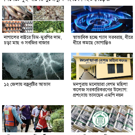
নাগালের বাইরে ডিম-মুরগির দাম,
স্বাভাবিক হচ্ছে গ্যাস সরবরাহ, ধীরে
চড়া মাছ ও সবজির বাজার
ধীরে কমছে ভোগান্তিও
১২ জেলায় বজ্রবৃষ্টির আভাস
মনপুরায় মনোয়ারা বেগম মহিলা
কলেজ সরকারিকরণের উদ্যোগ:
প্রশংসায় ভাসছেন এমপি নয়ন