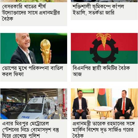
বেসরকারি খাতের শীর্ষ
শক্তিশালী ভূমিকম্পে কাঁপল
উদ্যোক্তাদের সাথে প্রধানমন্ত্রীর
ইতালি, সতর্কতা জারি
বৈঠক
তোপের মুখে পরিকল্পনা বাতিল
বিএনপির স্থায়ী কমিটির বৈঠক
করল ফিফা
আজ
এবার মিরপুর মেট্রোরেল
প্রধানমন্ত্রী তারেক রহমানের সঙ্গে
স্টেশনের নিচে বোমাসদৃশ বস্তু
মার্কিন বিশেষ দূত সার্জিও গরের
ঘিরে রেখেছে পুলিশ
বৈঠক