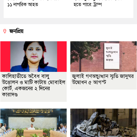
১১ নাগরিক আহত
হতে পারে: ট্রাম্প
জনপ্রিয়
কালিহাতীতে অবৈধ বালু
জুলাই গণঅভ্যুত্থান স্মৃতি জাদুঘর
উত্তোলন ও মাটি কাটায় মোবাইল
উদ্বোধন ৫ আগস্ট
কোর্ট, একজনের ২ দিনের
কারাদণ্ড