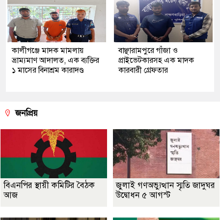
কালীগঞ্জে মাদক মামলায়
বাঞ্ছারামপুরে গাঁজা ও
ভ্রাম্যমাণ আদালত, এক ব্যক্তির
প্রাইভেটকারসহ এক মাদক
১ মাসের বিনাশ্রম কারাদণ্ড
কারবারী গ্রেফতার
জনপ্রিয়
বিএনপির স্থায়ী কমিটির বৈঠক
জুলাই গণঅভ্যুত্থান স্মৃতি জাদুঘর
আজ
উদ্বোধন ৫ আগস্ট