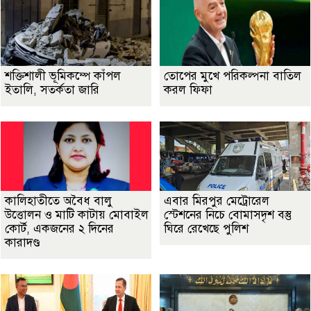
শক্তিশালী ভূমিকম্পে কাঁপল
তোপের মুখে পরিকল্পনা বাতিল
ইতালি, সতর্কতা জারি
করল ফিফা
কালিহাতীতে অবৈধ বালু
এবার মিরপুর মেট্রোরেল
উত্তোলন ও মাটি কাটায় মোবাইল
স্টেশনের নিচে বোমাসদৃশ বস্তু
কোর্ট, একজনের ২ দিনের
ঘিরে রেখেছে পুলিশ
কারাদণ্ড