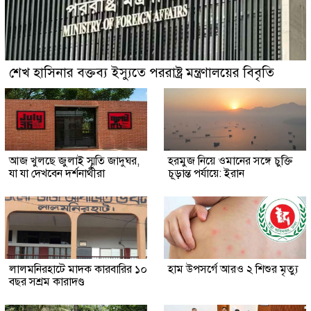
শেখ হাসিনার বক্তব্য ইস্যুতে পররাষ্ট্র মন্ত্রণালয়ের বিবৃতি
আজ খুলছে জুলাই স্মৃতি জাদুঘর,
হরমুজ নিয়ে ওমানের সঙ্গে চুক্তি
যা যা দেখবেন দর্শনার্থীরা
চূড়ান্ত পর্যায়ে: ইরান
লালমনিরহাটে মাদক কারবারির ১০
হাম উপসর্গে আরও ২ শিশুর মৃত্যু
বছর সশ্রম কারাদণ্ড