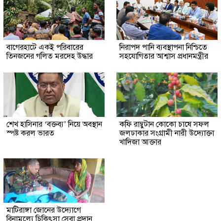
‎বাগেরহাটে একই পরিবারের
নিরাপদ পানি ব্যবস্থাপনা নিশ্চিতে
তিনজনের গলিত মরদেহ উদ্ধার
সহযোগিতার আশ্বাস প্রধানমন্ত্রীর
শেখ হাসিনার ‘বক্তব্য’ নিয়ে অবস্থান
কফি রাম্বুটান কোকো চাষে সফল
স্পষ্ট করল ভারত
জলঢাকার সংগ্রামী নারী উদ্যোক্তা
খাদিজা আক্তার
মাটিরাঙ্গা জোনের উদ্যোগে
বিনামূল্যে চিকিৎসা সেবা প্রদান