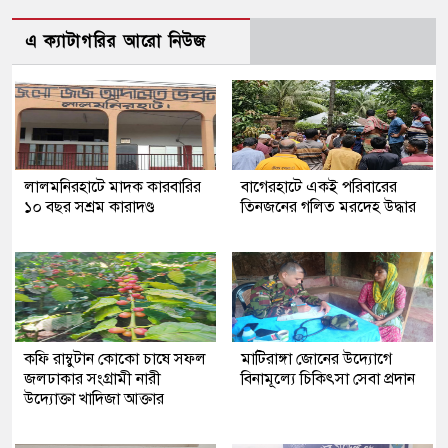
এ ক্যাটাগরির আরো নিউজ
লালমনিরহাটে মাদক কারবারির
‎বাগেরহাটে একই পরিবারের
১০ বছর সশ্রম কারাদণ্ড
তিনজনের গলিত মরদেহ উদ্ধার
কফি রাম্বুটান কোকো চাষে সফল
মাটিরাঙ্গা জোনের উদ্যোগে
জলঢাকার সংগ্রামী নারী
বিনামূল্যে চিকিৎসা সেবা প্রদান
উদ্যোক্তা খাদিজা আক্তার