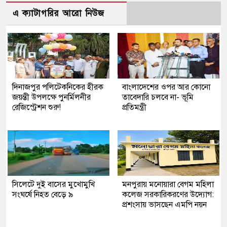
এ ক্যাটাগরির আরো নিউজ
দিনাজপুর পলিটেকনিকের হীরক
বাংলাদেশের ওপর আর কোনো
জয়ন্তী উপলক্ষে পুনর্মিলনীর
তাবেদারি চলবে না- ভূমি
রেজিস্ট্রেশন শুরু!
প্রতিমন্ত্রী
সিলেটে দুই বাসের মুখোমুখি
মনপুরায় মনোয়ারা বেগম মহিলা
সংঘর্ষে নিহত বেড়ে ৯
কলেজ সরকারিকরণের উদ্যোগ:
প্রশংসায় ভাসছেন এমপি নয়ন