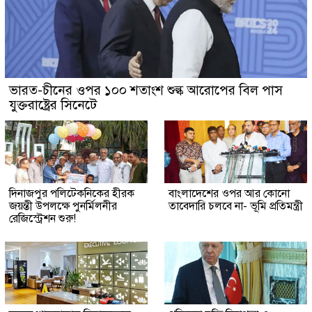
ভারত-চীনের ওপর ১০০ শতাংশ শুল্ক আরোপের বিল পাস
যুক্তরাষ্ট্রের সিনেটে
দিনাজপুর পলিটেকনিকের হীরক
বাংলাদেশের ওপর আর কোনো
জয়ন্তী উপলক্ষে পুনর্মিলনীর
তাবেদারি চলবে না- ভূমি প্রতিমন্ত্রী
রেজিস্ট্রেশন শুরু!