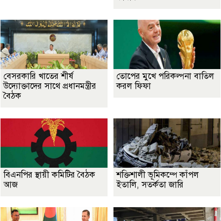
বেসরকারি খাতের শীর্ষ
তোপের মুখে পরিকল্পনা বাতিল
উদ্যোক্তাদের সাথে প্রধানমন্ত্রীর
করল ফিফা
বৈঠক
বিএনপির স্থায়ী কমিটির বৈঠক
শক্তিশালী ভূমিকম্পে কাঁপল
আজ
ইতালি, সতর্কতা জারি