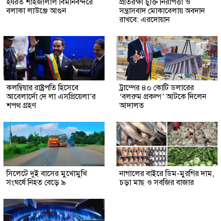
হযরত শাহজালাল বিমানবন্দরে
প্রতিরক্ষা চুক্তি নিরাপত্তা ও
বলাকা লাউঞ্জে আগুন
সন্ত্রাসবাদ মোকাবেলায় অবদান
রাখবে: এরদোয়ান
কলম্বিয়ার রাষ্ট্রপতি হিসেবে
ট্রাম্পের ৪০ কোটি ডলারের
আবেলার্দো দে লা এসপ্রিয়েলা’র
‘বলরুম প্রকল্প’ আটকে দিলেন
শপথ গ্রহণ
আদালত
সিলেটে দুই বাসের মুখোমুখি
নাগালের বাইরে ডিম-মুরগির দাম,
সংঘর্ষে নিহত বেড়ে ৯
চড়া মাছ ও সবজির বাজার