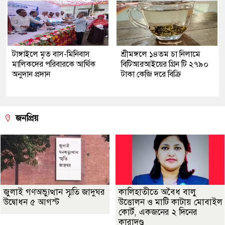
টাঙ্গাইলে মৃত বাস-মিনিবাস
শ্রীমঙ্গলে ১৪তম চা নিলামে
মালিকদের পরিবারকে আর্থিক
বিটিআরআইয়ের গ্রিন টি ২৭৯০
অনুদান প্রদান
টাকা কেজি দরে বিক্রি
জনপ্রিয়
জুলাই গণঅভ্যুত্থান স্মৃতি জাদুঘর
কালিহাতীতে অবৈধ বালু
উদ্বোধন ৫ আগস্ট
উত্তোলন ও মাটি কাটায় মোবাইল
কোর্ট, একজনের ২ দিনের
কারাদণ্ড