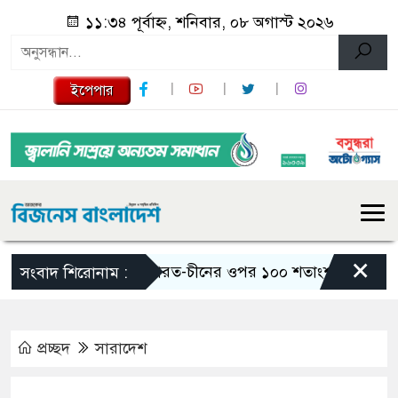
১১:৩৪ পূর্বাহ্ন, শনিবার, ০৮ অগাস্ট ২০২৬
ইপেপার
×
ভারত-চীনের ওপর ১০০ শতাংশ শুল্ক আরোপের বিল পা
সংবাদ শিরোনাম :
প্রচ্ছদ
সারাদেশ