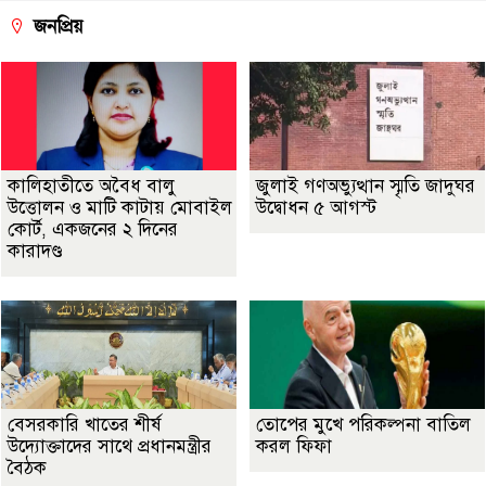
জনপ্রিয়
কালিহাতীতে অবৈধ বালু
জুলাই গণঅভ্যুত্থান স্মৃতি জাদুঘর
উত্তোলন ও মাটি কাটায় মোবাইল
উদ্বোধন ৫ আগস্ট
কোর্ট, একজনের ২ দিনের
কারাদণ্ড
বেসরকারি খাতের শীর্ষ
তোপের মুখে পরিকল্পনা বাতিল
উদ্যোক্তাদের সাথে প্রধানমন্ত্রীর
করল ফিফা
বৈঠক