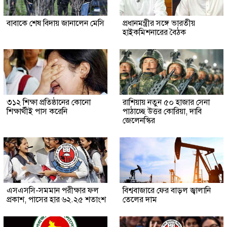
বাবাকে শেষ বিদায় জানালেন মেসি
প্রধানমন্ত্রীর সঙ্গে ভারতীয়
হাইকমিশনারের বৈঠক
৩১২ শিক্ষা প্রতিষ্ঠানের কোনো
রাশিয়ায় নতুন ৫০ হাজার সেনা
শিক্ষার্থীই পাস করেনি
পাঠাচ্ছে উত্তর কোরিয়া, দাবি
জেলেনস্কির
এসএসসি-সমমান পরীক্ষার ফল
বিশ্ববাজারে ফের বাড়ল জ্বালানি
প্রকাশ, পাসের হার ৬২.২৫ শতাংশ
তেলের দাম