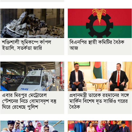
শক্তিশালী ভূমিকম্পে কাঁপল
বিএনপির স্থায়ী কমিটির বৈঠক
ইতালি, সতর্কতা জারি
আজ
এবার মিরপুর মেট্রোরেল
প্রধানমন্ত্রী তারেক রহমানের সঙ্গে
স্টেশনের নিচে বোমাসদৃশ বস্তু
মার্কিন বিশেষ দূত সার্জিও গরের
ঘিরে রেখেছে পুলিশ
বৈঠক