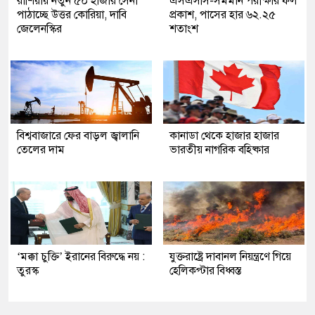
রাশিয়ায় নতুন ৫০ হাজার সেনা
এসএসসি-সমমান পরীক্ষার ফল
পাঠাচ্ছে উত্তর কোরিয়া, দাবি
প্রকাশ, পাসের হার ৬২.২৫
জেলেনস্কির
শতাংশ
বিশ্ববাজারে ফের বাড়ল জ্বালানি
কানাডা থেকে হাজার হাজার
তেলের দাম
ভারতীয় নাগরিক বহিষ্কার
‘মক্কা চুক্তি’ ইরানের বিরুদ্ধে নয় :
যুক্তরাষ্ট্রে দাবানল নিয়ন্ত্রণে গিয়ে
তুরস্ক
হেলিকপ্টার বিধ্বস্ত