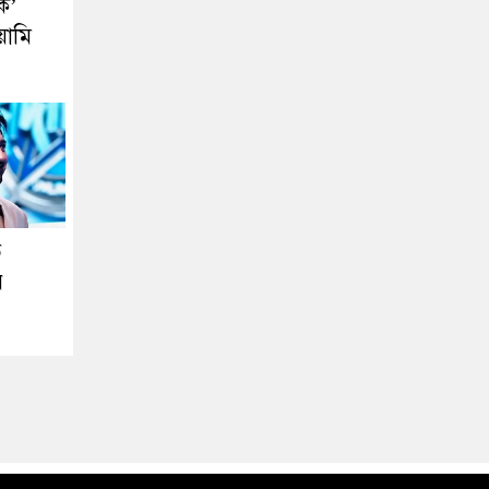
ক’
য়ামি
ে
র