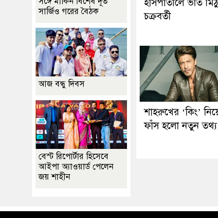
সঙ্গে মার্কিন বিশেষ দূত
হাসপাতালে ভর্তি মিঠ
সার্জিও গরের বৈঠক
চক্রবর্তী
আজ বন্ধু দিবস
শাহরুখের ‘কিং’ নিয়
ফাঁস হলো নতুন তথ্য
বেস্ট রিপোর্টার হিসেবে
আইপা অ্যাওয়ার্ড পেলেন
জয় শাহীন