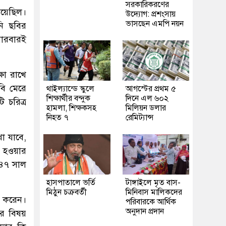
সরকারিকরণের
িয়েছিল।
উদ্যোগ: প্রশংসায়
ভাসছেন এমপি নয়ন
নি ছবির
বারবারই
্ষা রাখে
বি মেরে
থাইল্যান্ডে স্কুলে
আগস্টের প্রথম ৫
শিক্ষার্থীর বন্দুক
দিনে এল ৬০২
 চরিত্র
হামলা, শিক্ষকসহ
মিলিয়ন ডলার
নিহত ৭
রেমিট্যান্স
া যাবে,
ত হওয়ার
৯৪৭ সাল
হাসপাতালে ভর্তি
টাঙ্গাইলে মৃত বাস-
মিঠুন চক্রবর্তী
মিনিবাস মালিকদের
ু করেন।
পরিবারকে আর্থিক
অনুদান প্রদান
ার বিষয়