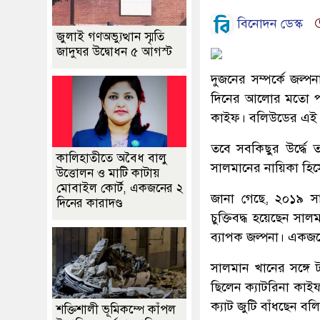
বিনোদন ডেস্ক
জুলাই গণঅভ্যুত্থান স্মৃতি
জাদুঘর উদ্বোধন ৫ আগস্ট
দুজনের সম্পর্কে জল্
দিনের আলোর মতো পরি
কাইফ। বলিউডের এই জুট
তবে সবকিছুর উর্দ্ধে
কালিহাতীতে অবৈধ বালু
সালমানের নায়িকা হিসেব
উত্তোলন ও মাটি কাটায়
মোবাইল কোর্ট, একজনের ২
জানা গেছে, ২০১৯ সা
দিনের কারাদণ্ড
চুক্তিবদ্ধ হয়েছেন স
ব্যাপক জল্পনা। একজ
সালমান খানের সঙ্গে
ছিলেন ক্যাটরিনা কাই
ক্যাট জুটি বাঁধছেন ব
শক্তিশালী ভূমিকম্পে কাঁপল