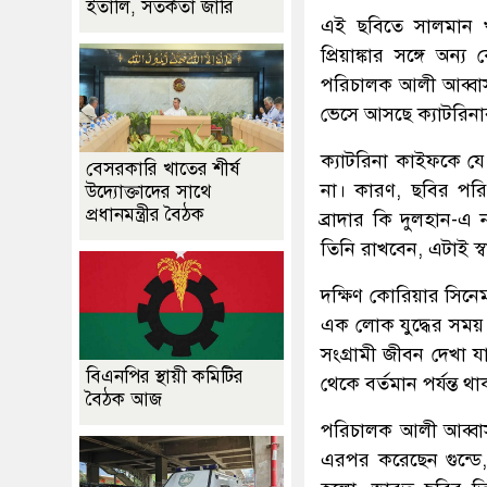
ইতালি, সতর্কতা জারি
এই ছবিতে সালমান খ
প্রিয়াঙ্কার সঙ্গে 
পরিচালক আলী আব্বাস 
ভেসে আসছে ক্যাটরিনা
ক্যাটরিনা কাইফকে যে 
বেসরকারি খাতের শীর্ষ
না। কারণ, ছবির পরি
উদ্যোক্তাদের সাথে
প্রধানমন্ত্রীর বৈঠক
ব্রাদার কি দুলহান-এ
তিনি রাখবেন, এটাই স্
দক্ষিণ কোরিয়ার সিনেম
এক লোক যুদ্ধের সময় 
সংগ্রামী জীবন দেখা 
বিএনপির স্থায়ী কমিটির
থেকে বর্তমান পর্যন্ত 
বৈঠক আজ
পরিচালক আলী আব্বাস 
এরপর করেছেন গুন্ডে