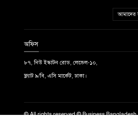
আমাদের স
অফিস
৮৭, নিউ ইস্কাটন রোড, লেভেল-১০,
ফ্ল্যাট ৯/বি, এসি মার্কেট, ঢাকা।
© All rights reserved © Business Bangladesh