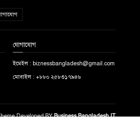
োগাযোগ
যোগাযোগ
ইমেইল : biznessbangladesh@gmail.com
মোবাইল : +৮৮০ ২৫৮৩১৭৯৪৬
Theme Developed BY
Business Bangladesh IT