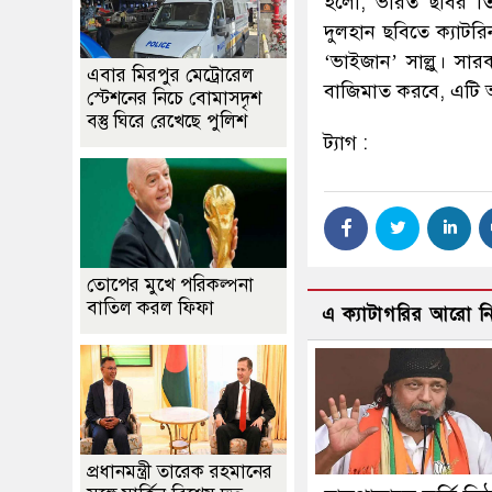
হলো, ভারত ছবির তি
দুলহান ছবিতে ক্যাটরিন
‘ভাইজান’ সাল্লু। স
এবার মিরপুর মেট্রোরেল
বাজিমাত করবে, এটি 
স্টেশনের নিচে বোমাসদৃশ
বস্তু ঘিরে রেখেছে পুলিশ
ট্যাগ :
তোপের মুখে পরিকল্পনা
বাতিল করল ফিফা
এ ক্যাটাগরির আরো 
প্রধানমন্ত্রী তারেক রহমানের