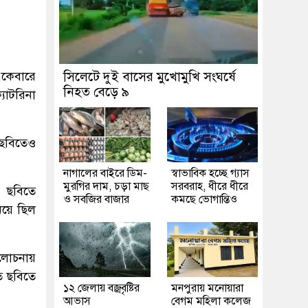
একেবারে
সিলেটে দুই বাসের মুখোমুখি সংঘর্ষে
নিহত বেড়ে ৯
যাটরিনা
 ছবিতেও
নাগালের বাইরে ডিম-
স্বাভাবিক হচ্ছে গ্যাস
মুরগির দাম, চড়া মাছ
সরবরাহ, ধীরে ধীরে
ি ছবিতে
ও সবজির বাজার
কমছে ভোগান্তিও
িয়ে ছিল
আলোচনায়
ত ছবিতে
১২ জেলায় বজ্রবৃষ্টির
মনপুরায় মনোয়ারা
আভাস
বেগম মহিলা কলেজ