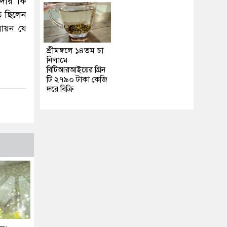
দার কি
তে ছিলেন
সায়ন যে
শ্রীমঙ্গলে ১৪তম চা
নিলামে
বিটিআরআইয়ের গ্রিন
টি ২৭৯০ টাকা কেজি
দরে বিক্রি