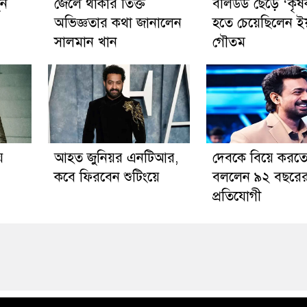
ুন
জেলে থাকার তিক্ত
বলিউড ছেড়ে ‘কৃষ
অভিজ্ঞতার কথা জানালেন
হতে চেয়েছিলেন ই
সালমান খান
গৌতম
ে
আহত জুনিয়র এনটিআর,
দেবকে বিয়ে করত
কবে ফিরবেন শুটিংয়ে
বললেন ৯২ বছরে
প্রতিযোগী