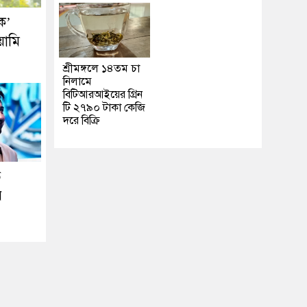
ক’
য়ামি
শ্রীমঙ্গলে ১৪তম চা
নিলামে
বিটিআরআইয়ের গ্রিন
টি ২৭৯০ টাকা কেজি
দরে বিক্রি
ে
র