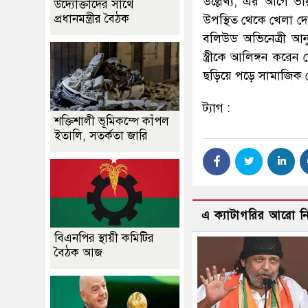
উল্লেখ্য, এর আগে ভা
উদ্যোক্তাদের সাথে
প্রধানমন্ত্রীর বৈঠক
উপস্থিত থেকে খেলা দে
বলিউড অভিনেত্রী আন
স্ত্রীকে আলিঙ্গন করে
ছড়িয়ে পড়ে সামাজিক 
ট্যাগ :
শক্তিশালী ভূমিকম্পে কাঁপল
ইতালি, সতর্কতা জারি
এ ক্যাটাগরির আরো 
বিএনপির স্থায়ী কমিটির
বৈঠক আজ