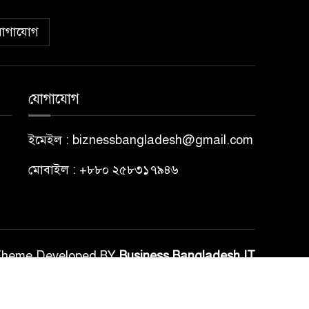
োগাযোগ
যোগাযোগ
ইমেইল : biznessbangladesh@gmail.com
মোবাইল : +৮৮০ ২৫৮৩১৭৯৪৬
Theme Developed BY
Business Bangladesh IT