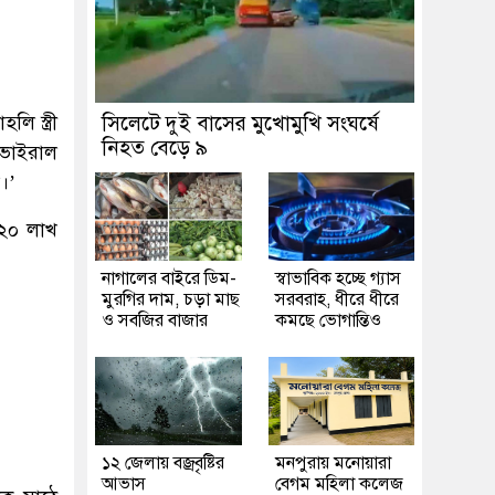
ি স্ত্রী
সিলেটে দুই বাসের মুখোমুখি সংঘর্ষে
নিহত বেড়ে ৯
 ভাইরাল
।’
 ২০ লাখ
নাগালের বাইরে ডিম-
স্বাভাবিক হচ্ছে গ্যাস
মুরগির দাম, চড়া মাছ
সরবরাহ, ধীরে ধীরে
ও সবজির বাজার
কমছে ভোগান্তিও
১২ জেলায় বজ্রবৃষ্টির
মনপুরায় মনোয়ারা
আভাস
বেগম মহিলা কলেজ