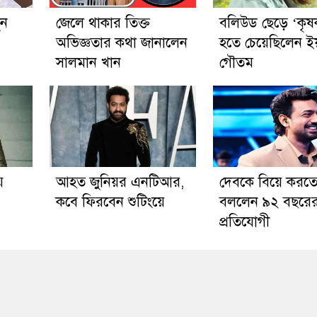
ুন
জেলে থাকার তিক্ত
বলিউড ছেড়ে ‘কৃষ
অভিজ্ঞতার কথা জানালেন
হতে চেয়েছিলেন ই
সালমান খান
গৌতম
ে
আহত জুনিয়র এনটিআর,
দেবকে বিয়ে করত
কবে ফিরবেন শুটিংয়ে
বললেন ৯২ বছরে
প্রতিযোগী