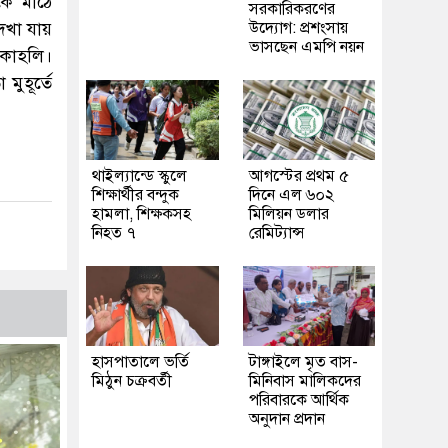
কে মাঠে
সরকারিকরণের
দেখা যায়
উদ্যোগ: প্রশংসায়
ভাসছেন এমপি নয়ন
 কোহলি।
ুহূর্তে
থাইল্যান্ডে স্কুলে
আগস্টের প্রথম ৫
শিক্ষার্থীর বন্দুক
দিনে এল ৬০২
হামলা, শিক্ষকসহ
মিলিয়ন ডলার
নিহত ৭
রেমিট্যান্স
হাসপাতালে ভর্তি
টাঙ্গাইলে মৃত বাস-
মিঠুন চক্রবর্তী
মিনিবাস মালিকদের
পরিবারকে আর্থিক
অনুদান প্রদান