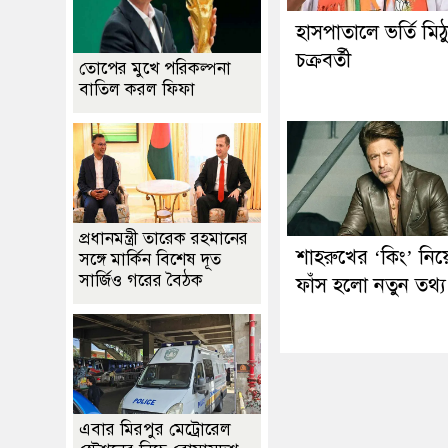
হাসপাতালে ভর্তি মিঠ
চক্রবর্তী
তোপের মুখে পরিকল্পনা
বাতিল করল ফিফা
প্রধানমন্ত্রী তারেক রহমানের
শাহরুখের ‘কিং’ নিয়
সঙ্গে মার্কিন বিশেষ দূত
সার্জিও গরের বৈঠক
ফাঁস হলো নতুন তথ্য
এবার মিরপুর মেট্রোরেল