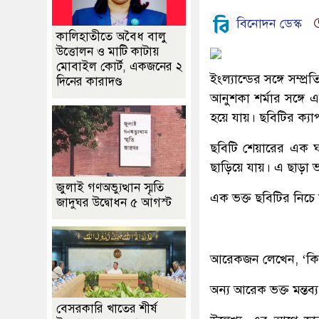
বিনোদন ডেস্ক
কালিহাতীতে অবৈধ বালু
উত্তোলন ও মাটি কাটায়
মোবাইল কোর্ট, একজনের ২
ইংল্যান্ডের সঙ্গে সম্
দিনের কারাদণ্ড
আনুশকা শর্মার সঙ্গে
হয়ে যায়। ছবিটির ক্যা
ছবিটি শেয়ারের এক ঘ
ছাড়িয়ে যায়। এ ছাড়া ভ
জুলাই গণঅভ্যুত্থান স্মৃতি
এক ভক্ত ছবিটির নিচে মন
জাদুঘর উদ্বোধন ৫ আগস্ট
আরেকজন লেখেন, ‘কি
অন্য আরেক ভক্ত মন্তব
বেসরকারি খাতের শীর্ষ