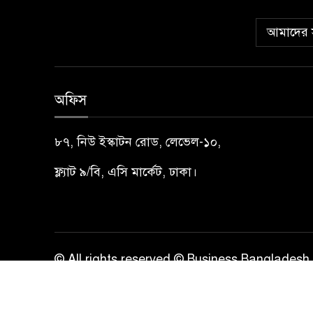
আমাদের স
অফিস
৮৭, নিউ ইস্কাটন রোড, লেভেল-১০,
ফ্ল্যাট ৯/বি, এসি মার্কেট, ঢাকা।
© All rights reserved © Business Bangladesh