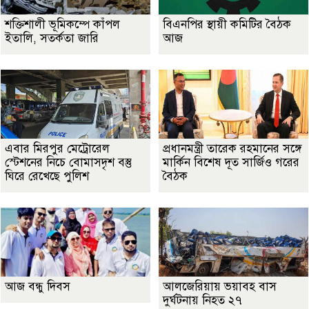
শক্তিশালী ভূমিকম্পে কাঁপল
বিএনপির স্থায়ী কমিটির বৈঠক
ইতালি, সতর্কতা জারি
আজ
এবার মিরপুর মেট্রোরেল
প্রধানমন্ত্রী তারেক রহমানের সঙ্গে
স্টেশনের নিচে বোমাসদৃশ বস্তু
মার্কিন বিশেষ দূত সার্জিও গরের
ঘিরে রেখেছে পুলিশ
বৈঠক
আজ বন্ধু দিবস
আলজেরিয়ায় ভয়াবহ বাস
দুর্ঘটনায় নিহত ২৭