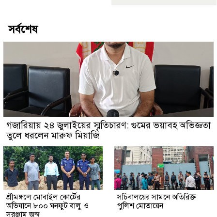
সর্বশেষ
গজারিয়ায় ২৪ জুলাইয়ের স্মৃতিচারণ: গুমের ভয়াবহ অভিজ্ঞতা
তুলে ধরলেন মারুফ মিয়াজি
শ্রীমঙ্গলে মোবাইল কোর্টের
সচিবালয়ের সামনে অতিরিক্ত
অভিযানে ৮০০ ঘনফুট বালু ও
পুলিশ মোতায়েন
সরঞ্জাম জব্দ