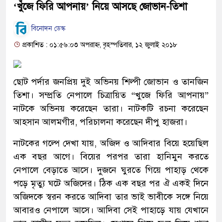
‘খুঁজে ফিরি আপনায়’ নিয়ে আসছে জোভান-তিশা
বিনোদন ডেস্ক
প্রকাশিত : ০১:৫৬:০৩ অপরাহ্ন, বৃহস্পতিবার, ১২ জুলাই ২০১৮
ছোট পর্দার জনপ্রিয় দুই অভিনয় শিল্পী জোভান ও তানজিন
তিশা। সম্প্রতি নেপালে চিত্রায়িত “খুজে ফিরি আপনায়”
নাটকে অভিনয় করেছেন তারা। নাটকটি রচনা করেছেন
আহসান আলমগীর, পরিচালনা করেছেন দীপু হাজরা।
নাটকের গল্পে দেখা যায়, অজিদ ও আদিবার বিয়ে হয়েছিল
এক বছর আগে। বিয়ের পরপর তারা হানিমুন করতে
নেপালে বেড়াতে আসে। দুজনে ঘুরতে গিয়ে পাহাড় থেকে
পড়ে মৃত্যু ঘটে অজিদের। ঠিক এক বছর পর ঐ একই দিনে
অজিদকে স্বরন করতে আদিবা তার ভাই ভাবীকে সঙ্গে নিয়ে
আবারও নেপালে আসে। আদিবা সেই পাহাড়ে যায় যেখানে