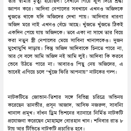
তার স্বামীর মৃত্যু হয়েছিল। সেখানে গিয়ে ফুল দিয়ে শ্রদ্ধা
জ্ঞাপন করে। আদিবা নেপালের সবখানে এখনও অজিদকে
খুজতে থাকে যদি অজিদের দেখা পায়। আদিবার ধারণা
অজিদ মরে নাই এখনও বেঁচে আছে। খুঁজতে খুঁজতে ঠিকই
একদিন পেয়ে যায় অজিদকে। তবে একা না সাথে তার বিয়ে
করা নতুন স্ত্রী নেপালের মেয়ে সাবিনা খানালকেও। দুজন
মুখোমুখি দাড়ায়। কিন্তু অজিদ আদিবাকে চিনতে পারে না,
আর সে বলে আমি অজিদ নই আমি লুই। আদিবা কি করবে
ভেবে উঠতে পারে না। আবারও পিছু নেয় অজিদের, এ
ভাবেই এগিয়ে চলে “খুঁজে ফিরি আপনায়” নাটকের গল্প।
নাটকটিতে জোভান-তিশার সঙ্গে বিভিন্ন চরিত্রে অভিনয়
করেছেন তানভীর, প্রসূন আজাদ, আসিফ নজরুল, সাবনিা
খানাল প্রমূখ। বাঁধন ড্রিম ভিশনের ব্যানারে নির্মিত নাটকটি
প্রযোজনা করেছেন মোহাম্মদ বোরহান খান। শনিবার রাত ৮
টায় আর টিভিতে নাটকটি প্রচারিত হবে।