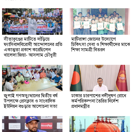
সীতাকুণ্ডের মাটিতে দাঁড়িয়ে
মাটিরাঙ্গা জোনের উদ্যোগে
ফ্যাসিবাদবিরোধী আন্দোলনের প্রতি
চিকিৎসা সেবা ও শিক্ষার্থীদের মাঝে
একাত্মতা প্রকাশ করেছিলেন
শিক্ষা সামগ্রী বিতরন
খালেদা জিয়া- আসলাম চৌধুরী
জুলাই গণঅভ্যুত্থানের দ্বিতীয় বর্ষ
ঢাকার চারপাশের নদীদূষণ রোধে
উপলক্ষে প্রেসক্লাব ও সাংবাদিক
কর্মপরিকল্পনা তৈরির নির্দেশ
ইউনিয়ন বগুড়ার আলোচনা সভা
প্রধানমন্ত্রীর