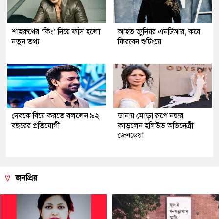
শাহরুখের ‘কিং’ নিয়ে ফাঁস হলো
আহত জুনিয়র এনটিআর, কবে
নতুন তথ্য
ফিরবেন শুটিংয়ে
দেবকে বিয়ে করতে বললেন ৯২
ডানায় মোড়া রূপে নজর
বছরের প্রতিযোগী
কাড়লেন হলিউড অভিনেত্রী
জেনডেয়া
জনপ্রিয়