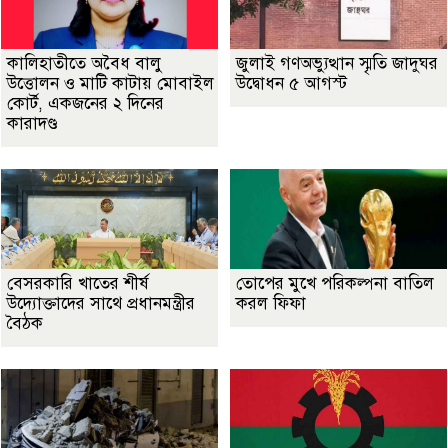
কালিহাতীতে অবৈধ বালু
জুলাই গণঅভ্যুত্থান স্মৃতি জাদুঘর
উত্তোলন ও মাটি কাটায় মোবাইল
উদ্বোধন ৫ আগস্ট
কোর্ট, একজনের ২ দিনের
কারাদণ্ড
বেসরকারি খাতের শীর্ষ
তোপের মুখে পরিকল্পনা বাতিল
উদ্যোক্তাদের সাথে প্রধানমন্ত্রীর
করল ফিফা
বৈঠক