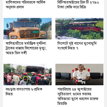
মালিকদের পরিবারকে আর্থিক
বিটিআরআইয়ের গ্রিন টি ২৭৯০
অনুদান প্রদান
টাকা কেজি দরে বিক্রি
কালিহাতীতে মর্মান্তিক দুর্ঘটনা:
সিলেটে দুই বাসের মুখোমুখি
ট্রাকের ধাক্কায় কিশোরের মৃত্যু,
সংঘর্ষে নিহত ৭
আহত তিন সঙ্গী
বগুড়ায় বাসচাপায় ৬ শ্রমিক
গজারিয়ায় ২৪ জুলাইয়ের
নিহত
স্মৃতিচারণ: গুমের ভয়াবহ
অভিজ্ঞতা তুলে ধরলেন মারুফ
মিয়াজি