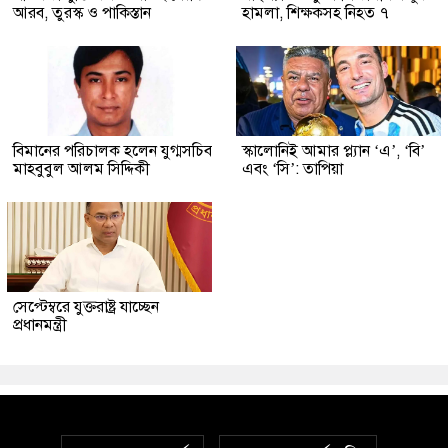
আরব, তুরস্ক ও পাকিস্তান
হামলা, শিক্ষকসহ নিহত ৭
বিমানের পরিচালক হলেন যুগ্মসচিব
স্কালোনিই আমার প্ল্যান ‘এ’, ‘বি’
মাহবুবুল আলম সিদ্দিকী
এবং ‘সি’: তাপিয়া
সেপ্টেম্বরে যুক্তরাষ্ট্র যাচ্ছেন
প্রধানমন্ত্রী