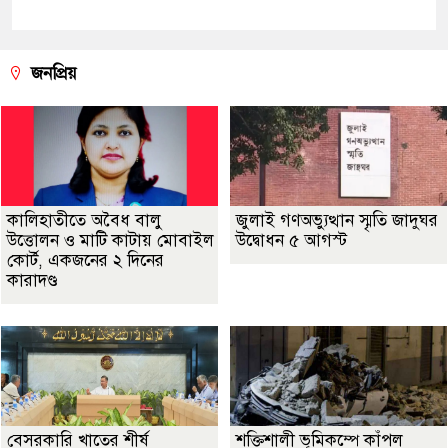
জনপ্রিয়
কালিহাতীতে অবৈধ বালু
জুলাই গণঅভ্যুত্থান স্মৃতি জাদুঘর
উত্তোলন ও মাটি কাটায় মোবাইল
উদ্বোধন ৫ আগস্ট
কোর্ট, একজনের ২ দিনের
কারাদণ্ড
বেসরকারি খাতের শীর্ষ
শক্তিশালী ভূমিকম্পে কাঁপল