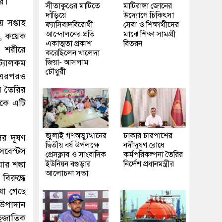
র।
সীতাকুণ্ডের মাটিতে
মাটিরাঙ্গা জোনের
দাঁড়িয়ে
উদ্যোগে চিকিৎসা
 সপ্তাহ
ফ্যাসিবাদবিরোধী
সেবা ও শিক্ষার্থীদের
আন্দোলনের প্রতি
মাঝে শিক্ষা সামগ্রী
ন, কয়েক
একাত্মতা প্রকাশ
বিতরন
র শরীরে
করেছিলেন খালেদা
ট্যালকম
জিয়া- আসলাম
চৌধুরী
ু এরপরও
ার তৈরির
েকে এটি
জুলাই গণঅভ্যুত্থানের
ঢাকার চারপাশের
ের দূষণ
দ্বিতীয় বর্ষ উপলক্ষে
নদীদূষণ রোধে
সবেস্টস
প্রেসক্লাব ও সাংবাদিক
কর্মপরিকল্পনা তৈরির
ার শঙ্কা
ইউনিয়ন বগুড়ার
নির্দেশ প্রধানমন্ত্রীর
আলোচনা সভা
িরুদ্ধে
া গেছে
 উপাদান
হুজাতিক