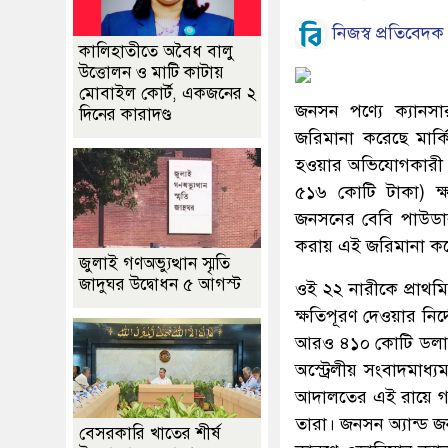
নিজস্ব প্রতিবেদক
কালিহাতীতে অবৈধ বালু
উত্তোলন ও মাটি কাটায়
মোবাইল কোর্ট, একজনের ২
জনসন পণ্যে ক্যানসা
দিনের কারাদণ্ড
জরিমানা করেছে মার্ক
হওয়ার অভিযোগকারী ২
৫১৬ কোটি টাকা) ক্ষ
জনসনের বেবি পাউডার 
করায় এই জরিমানা ক
জুলাই গণঅভ্যুত্থান স্মৃতি
জাদুঘর উদ্বোধন ৫ আগস্ট
ওই ২২ নারীকে প্রাথম
ক্ষতিপূরণ দেওয়ার নির
আরও ৪১০ কোটি ডলার (
অস্ট্রেলীয় সংবাদমাধ
আদালতের এই রায়ে গভ
তারা। জনসন অ্যান্ড 
বেসরকারি খাতের শীর্ষ