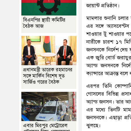
জায়ান্ট প্রতিষ্ঠান।
মামলার শুনানি চলার স
বিএনপির স্থায়ী কমিটির
এর সঙ্গে অ্যাসবেস্
বৈঠক আজ
শাওয়ার টু শাওয়ার 
নারীকে চারশ ১৭ মিল
জনসনকে নির্দেশ দেয় য
এক জুরি বোর্ড জরায়ুর
অ্যান্ড জনসনকে নির্
প্রধানমন্ত্রী তারেক রহমানের
ক্যান্সারে আক্রান্ত বল
সঙ্গে মার্কিন বিশেষ দূত
সার্জিও গরের বৈঠক
এরপর তিনি কোম্পান
গোসলের বিভিন্ন প্র
অ্যান্ড জনসন। তার 
এর মধ্যে তিনটি মা
জনসনকে। এছাড়া প্রত
ঝুলছে।
এবার মিরপুর মেট্রোরেল