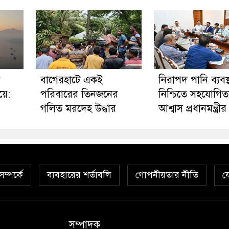
র
‎বাগেরহাটে একই
নিরাপদ পানি ব্যবস্
য়ে:
পরিবারের তিনজনের
নিশ্চিতে সহযোগিত
গলিত মরদেহ উদ্ধার
আশ্বাস প্রধানমন্ত্রীর
ম্পর্কে
ব্যবহারের শর্তাবলি
গোপনীয়তার নীতি
য
সম্পাদক