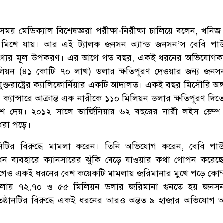
ময় মেডিক্যাল বিশেষজ্ঞরা পরীক্ষা-নিরীক্ষা চালিয়ে বলেন, খনিজ 
টস মিশে যায়। আর এই ট্যালক জনসন অ্যান্ড জনসন’স বেবি প
পণ্যের মূল উপকরণ। এর আগে গত বছর, একই ধরনের অভিযোগক
িয়ন (৪১ কোটি ৭০ লাখ) ডলার ক্ষতিপূরণ দেওয়ার জন্য জনসন 
ুক্তরাষ্ট্রের ক্যালিফোর্নিয়ার একটি আদালত। একই বছর মিসৌরি অঙ্
 ক্যান্সারে আক্রান্ত এক নারীকে ১১০ মিলিয়ন ডলার ক্ষতিপূরণ দি
দেশ দেয়। ২০১২ সালে ভার্জিনিয়ার ৬২ বছরের নারী লইস স্লেম্প
ে ধরা পড়ে।
িটির বিরুদ্ধে মামলা করেন। তিনি অভিযোগ করেন, বেবি পা
সাধন ব্যবহারে ক্যানসারের ঝুঁকি বেড়ে যাওয়ার কথা গোপন করে
আগেও একই ধরনের বেশ কয়েকটি মামলায় জরিমানার মুখে পড়ে কোম্
মলায় ৭২,৭০ ও ৫৫ মিলিয়ন ডলার জরিমানা গুনতে হয় জনসন অ
িষ্ঠানটির বিরুদ্ধে একই ধরনের আরও অন্তত ৯ হাজার অভিযোগ