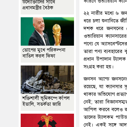
কারণে ওভারিয়ান ক্যা
উদ্যোক্তাদের সাথে
প্রধানমন্ত্রীর বৈঠক
২২ নারীর মধ্যে ৬ জন
ধরে চলা শুনানিতে জী
দশক ধরে জনসনের বে
ওভারিয়ান ক্যানসারে
পণ্যে যে অ্যাসবেস্ট
তোপের মুখে পরিকল্পনা
তারা পণ্য ব্যবহারের ঝ
বাতিল করল ফিফা
প্রধান উপাদান ট্যাল
সংগ্রহ করা হয়।
জনসন অ্যান্ড জনসনে
রয়েছে, যা ক্যানসার স
থাকার অভিযোগ প্রত্যাখ
শক্তিশালী ভূমিকম্পে কাঁপল
নেই; তারা বিজ্ঞানসম
ইতালি, সতর্কতা জারি
আপিল করবে বলেও জা
তাদের ট্যালকম পাউড
নেই। একই সঙ্গে আদাল