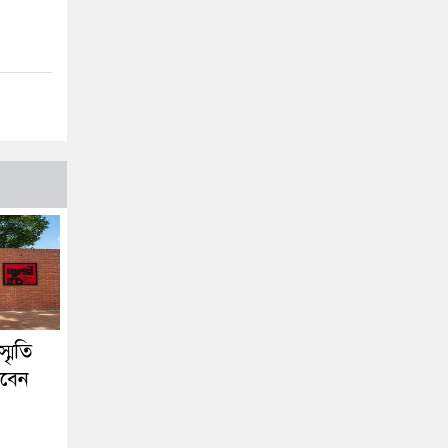
মৃতি
খবেন