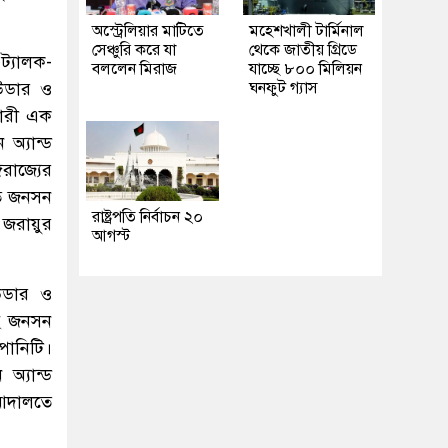
অস্ট্রেলিয়ার মাটিতে
মহেশখালী টার্মিনাল
সেঞ্চুরি করে যা
থেকে জাতীয় গ্রিডে
ট্যালক-
বললেন মিরাজ
যাচ্ছে ৮০০ মিলিয়ন
াউডার ও
ঘনফুট গ্যাস
ারী এক
অ্যান্ড
গরাজ্যের
তে জনসন
রাষ্ট্রপতি নির্বাচন ২০
 জরায়ুর
আগস্ট
উডার ও
ছে জনসন
পানিটি।
্যান্ড
 আদালতে