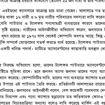
নসারে আক্রান্ত হওয়ার অভিযোগ তোলেন ২২ জন নারী ও তার পরিবা
 এরইমধ্যে ক্যানসারে আক্রান্ত হয়ে মারা গেছেন। আদালতে গত ছয়
বিত থাকা ১৬ নারী ও ৬ মৃত নারীর পরিবারের সদস্যরা দাবি করে
বি পাউডার ও ট্যালকম পণ্যসামগ্রী ব্যবহারের কারণে তাদে
র সৃষ্টি হয়েছে। নারীদের আইনজীবীরা অভিযোগ করেন, জনসনের 
সের দূষণ রয়েছে তা ১৯৭০ সাল থেকেই কোম্পানি অবগত আছে; কিন্ত
ুঁকি সম্পর্কে ভোক্তাদের সতর্ক করতে ব্যর্থ হয়েছে। ট্যালকম পাউড
ক একটি খনিজ পদার্থ। মাটিতে অ্যাসবেস্টসের কাছাকাছি অবস্থান থ
র বিরুদ্ধে অভিযোগ হলো, তাদের ট্যালকম পাউডারে অ্যাসবেস্টস
ৃষ্টিতে ভূমিকা রাখে। তবে জনসন অ্যান্ড জনসন তাদের পণ্যে অ্যা
্যান করেছে। কোম্পানিটির দাবি, তাদের পণ্য ব্যবহারে ক্যান্সার হওয়
্মত উপায়ে ওই পাউডার তৈরি করছে। প্রতিষ্ঠানটি আদালতের রায়ের ব
নিয়েছে। জনসনের আইনজীবী বলেন, বেশ কয়েকটি গবেষণায় দেখ
ার নিরাপদ এবং পণ্যে ক্যান্সার ছড়ানোর মত ক্ষতিকারক কোনও
তের বিচারপ্রক্রিয়া অন্যায্য বলেও দাবি করেছে মার্কিন এই ব