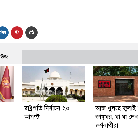
নিউজ
রাষ্ট্রপতি নির্বাচন ২০
আজ খুলছে জুলাই স্
আগস্ট
জাদুঘর, যা যা দে
র
দর্শনার্থীরা