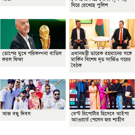
ঘিরে রেখেছে পুলিশ
তোপের মুখে পরিকল্পনা বাতিল
প্রধানমন্ত্রী তারেক রহমানের সঙ্গে
করল ফিফা
মার্কিন বিশেষ দূত সার্জিও গরের
বৈঠক
আজ বন্ধু দিবস
বেস্ট রিপোর্টার হিসেবে আইপা
অ্যাওয়ার্ড পেলেন জয় শাহীন