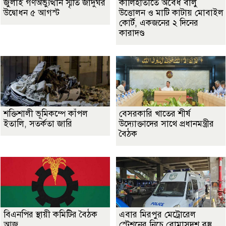
জুলাই গণঅভ্যুত্থান স্মৃতি জাদুঘর
কালিহাতীতে অবৈধ বালু
উদ্বোধন ৫ আগস্ট
উত্তোলন ও মাটি কাটায় মোবাইল
কোর্ট, একজনের ২ দিনের
কারাদণ্ড
শক্তিশালী ভূমিকম্পে কাঁপল
বেসরকারি খাতের শীর্ষ
ইতালি, সতর্কতা জারি
উদ্যোক্তাদের সাথে প্রধানমন্ত্রীর
বৈঠক
বিএনপির স্থায়ী কমিটির বৈঠক
এবার মিরপুর মেট্রোরেল
আজ
স্টেশনের নিচে বোমাসদৃশ বস্তু