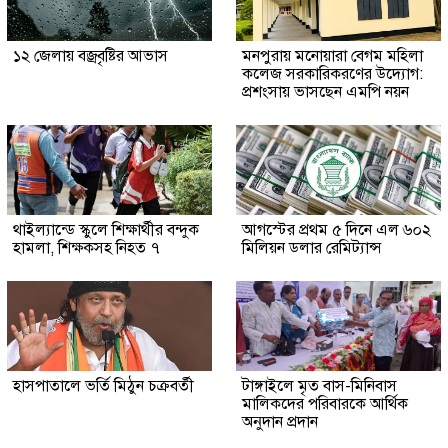
১২ জেলায় বজ্রবৃষ্টির আভাস
মনপুরায় মনোয়ারা বেগম মহিলা
কলেজ সরকারিকরণের উদ্যোগ:
প্রশংসায় ভাসছেন এমপি নয়ন
থাইল্যান্ডে স্কুলে শিক্ষার্থীর বন্দুক
আগস্টের প্রথম ৫ দিনে এল ৬০২
হামলা, শিক্ষকসহ নিহত ৭
মিলিয়ন ডলার রেমিট্যান্স
হাসপাতালে ভর্তি মিঠুন চক্রবর্তী
টাঙ্গাইলে মৃত বাস-মিনিবাস
মালিকদের পরিবারকে আর্থিক
অনুদান প্রদান