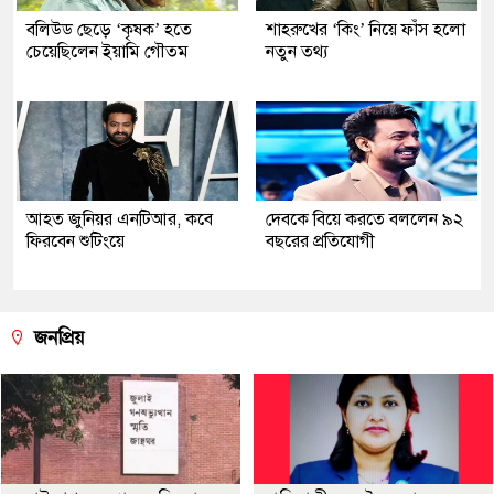
বলিউড ছেড়ে ‘কৃষক’ হতে
শাহরুখের ‘কিং’ নিয়ে ফাঁস হলো
চেয়েছিলেন ইয়ামি গৌতম
নতুন তথ্য
আহত জুনিয়র এনটিআর, কবে
দেবকে বিয়ে করতে বললেন ৯২
ফিরবেন শুটিংয়ে
বছরের প্রতিযোগী
জনপ্রিয়