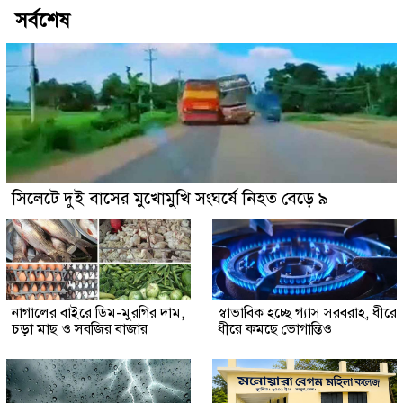
সর্বশেষ
সিলেটে দুই বাসের মুখোমুখি সংঘর্ষে নিহত বেড়ে ৯
নাগালের বাইরে ডিম-মুরগির দাম,
স্বাভাবিক হচ্ছে গ্যাস সরবরাহ, ধীরে
চড়া মাছ ও সবজির বাজার
ধীরে কমছে ভোগান্তিও