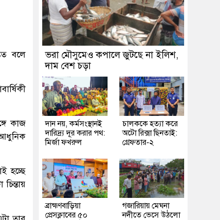
তিত বলে
ভরা মৌসুমেও কপালে জুটছে না ইলিশ,
দাম বেশ চড়া
ার্ষিকী
্গে কাজ
দান নয়, কর্মসংস্থানই
চালককে হত্যা করে
দারিদ্র্য দূর করার পথ:
অটো রিক্সা ছিনতাই:
 আধুনিক
মির্জা ফখরুল
গ্রেফতার-২
াই হচ্ছে
 চিন্তায়
ব্রাহ্মণবাড়িয়া
গজারিয়ায় মেঘনা
প্রেসক্লাবের ৫০
নদীতে ভেসে উঠলো
এটা তার