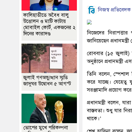
নিজস্ব প্রতিবেদক
কালিহাতীতে অবৈধ বালু
উত্তোলন ও মাটি কাটায়
মোবাইল কোর্ট, একজনের ২
নিজেদের নিরাপত্তার
দিনের কারাদণ্ড
জানিয়েছেন প্রধানমন্ত্র
রোববার (১৫ জুলাই) দ
অনুষ্ঠানে প্রধানমন্ত্র
তিনি বলেন, স্পেশাল 
জুলাই গণঅভ্যুত্থান স্মৃতি
করে যাচ্ছে। যেহেতু
জাদুঘর উদ্বোধন ৫ আগস্ট
সরঞ্জামাদি প্রয়োগ করে
প্রধানমন্ত্রী বলেন, য
বাস্তবতা। শুধু যার নির
থাকে।’
তোপের মুখে পরিকল্পনা
শেখ হাসিনা বলেন, জা