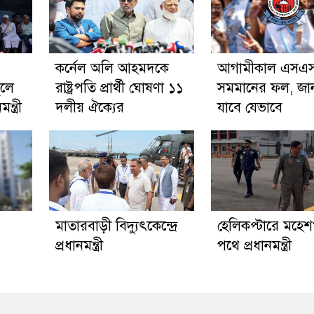
কর্নেল অলি আহমদকে
আগামীকাল এসএস
ুলে
রাষ্ট্রপতি প্রার্থী ঘোষণা ১১
সমমানের ফল, জা
্ত্রী
দলীয় ঐক্যের
যাবে যেভাবে
মাতারবাড়ী বিদ্যুৎকেন্দ্রে
হেলিকপ্টারে মহে
প্রধানমন্ত্রী
পথে প্রধানমন্ত্রী