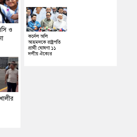
সি ও
কর্নেল অলি
না
আহমদকে রাষ্ট্রপতি
প্রার্থী ঘোষণা ১১
দলীয় ঐক্যের
শখালীর