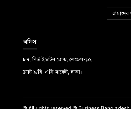
আমাদের স
অফিস
৮৭, নিউ ইস্কাটন রোড, লেভেল-১০,
ফ্ল্যাট ৯/বি, এসি মার্কেট, ঢাকা।
© All rights reserved © Business Bangladesh