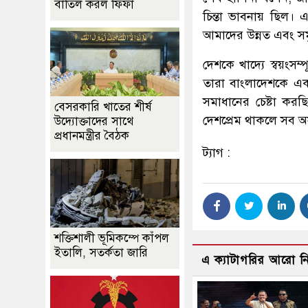
বাতিল করল ফিফা
চিন্তা ভাবনায় ছিল। 
আমাদের উন্নত এবং সম
দেশকে খাদ্যে স্বয়ংসম্
তারা বাংলাদেশকে এক
সমাধানের চেষ্টা করছি
বেসরকারি খাতের শীর্ষ
দেশপ্রেম থাকলে সব অ
উদ্যোক্তাদের সাথে
প্রধানমন্ত্রীর বৈঠক
ট্যাগ :
শক্তিশালী ভূমিকম্পে কাঁপল
ইতালি, সতর্কতা জারি
এ ক্যাটাগরির আরো 