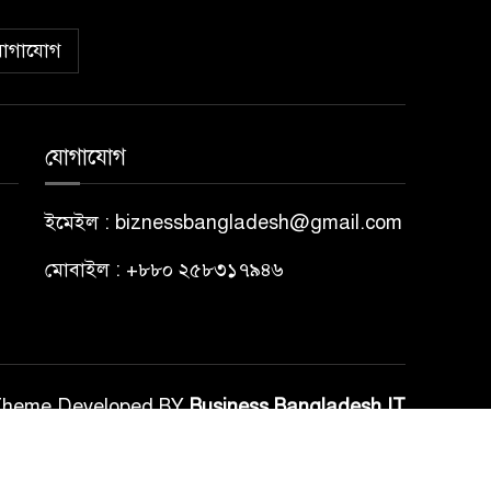
োগাযোগ
যোগাযোগ
ইমেইল : biznessbangladesh@gmail.com
মোবাইল : +৮৮০ ২৫৮৩১৭৯৪৬
Theme Developed BY
Business Bangladesh IT