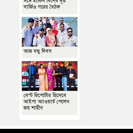
সঙ্গে মার্কিন বিশেষ দূত
সার্জিও গরের বৈঠক
আজ বন্ধু দিবস
বেস্ট রিপোর্টার হিসেবে
আইপা অ্যাওয়ার্ড পেলেন
জয় শাহীন