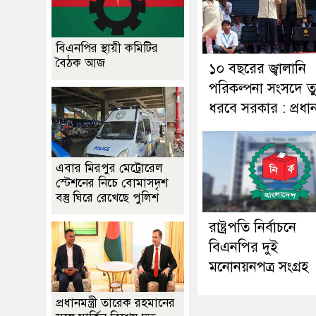
বিএনপির স্থায়ী কমিটির
বৈঠক আজ
১০ বছরের জ্বালানি
পরিকল্পনা সংসদে ত
ধরবে সরকার : প্রধানমন
এবার মিরপুর মেট্রোরেল
স্টেশনের নিচে বোমাসদৃশ
বস্তু ঘিরে রেখেছে পুলিশ
রাষ্ট্রপতি নির্বাচনে
বিএনপির দুই
মনোনয়নপত্র সংগ্রহ
প্রধানমন্ত্রী তারেক রহমানের