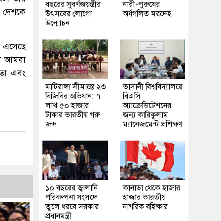
বছরের সুবর্ণজয়ন্তীর
নারী-পুরুষের
ই দেশকে
উৎসবের লোগো
অর্ধগলিত মরদেহ
উন্মোচন
ায় এসেছে
লো আমরা
কতা এবং
মাটিরাঙ্গা সীমান্তে ২৩
ভাসানী বিশ্ববিদ্যালয়ে
বিজিবির অভিযান: ৭
বিএসি
লাখ ৫০ হাজার
অ্যাক্রেডিটেশনের
টাকার ভারতীয় গরু
জন্য কারিকুলাম
জব্দ
ম্যানেজমেন্ট প্রশিক্ষণ
১০ বছরের জ্বালানি
কানাডা থেকে হাজার
পরিকল্পনা সংসদে
হাজার ভারতীয়
তুলে ধরবে সরকার :
নাগরিক বহিষ্কার
প্রধানমন্ত্রী