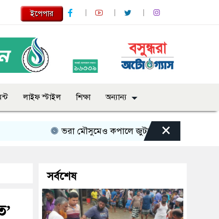
ইপেপার
ন্ট
লাইফ স্টাইল
শিক্ষা
অন্যান্য
×
ভরা মৌসুমেও কপালে জুটছে না ইলিশ, দাম বেশ চড়া
সর্বশেষ
ত’