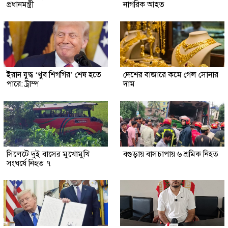
প্রধানমন্ত্রী
নাগরিক আহত
ইরান যুদ্ধ ‘খুব শিগগির’ শেষ হতে
দেশের বাজারে কমে গেল সোনার
পারে: ট্রাম্প
দাম
সিলেটে দুই বাসের মুখোমুখি
বগুড়ায় বাসচাপায় ৬ শ্রমিক নিহত
সংঘর্ষে নিহত ৭