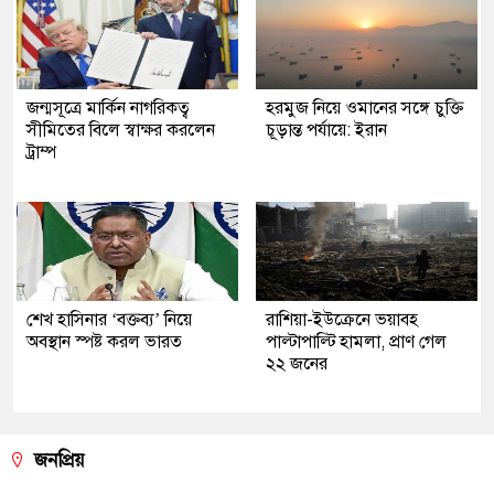
জন্মসূত্রে মার্কিন নাগরিকত্ব
হরমুজ নিয়ে ওমানের সঙ্গে চুক্তি
সীমিতের বিলে স্বাক্ষর করলেন
চূড়ান্ত পর্যায়ে: ইরান
ট্রাম্প
শেখ হাসিনার ‘বক্তব্য’ নিয়ে
রাশিয়া-ইউক্রেনে ভয়াবহ
অবস্থান স্পষ্ট করল ভারত
পাল্টাপাল্টি হামলা, প্রাণ গেল
২২ জনের
জনপ্রিয়