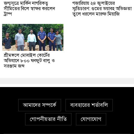
জন্মসূত্রে মার্কিন নাগরিকত্ব
গজারিয়ায় ২৪ জুলাইয়ের
সীমিতের বিলে স্বাক্ষর করলেন
স্মৃতিচারণ: গুমের ভয়াবহ অভিজ্ঞতা
ট্রাম্প
তুলে ধরলেন মারুফ মিয়াজি
শ্রীমঙ্গলে মোবাইল কোর্টের
অভিযানে ৮০০ ঘনফুট বালু ও
সরঞ্জাম জব্দ
আমাদের সম্পর্কে
ব্যবহারের শর্তাবলি
গোপনীয়তার নীতি
যোগাযোগ