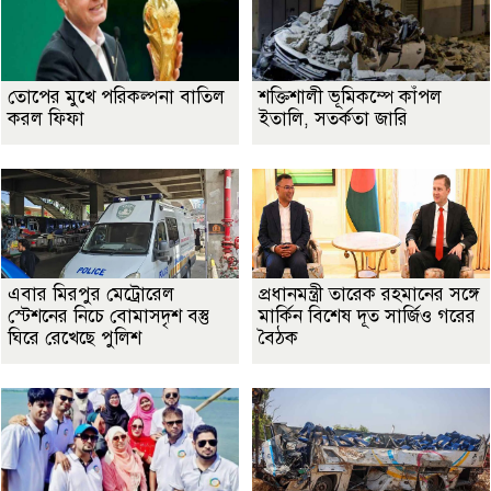
তোপের মুখে পরিকল্পনা বাতিল
শক্তিশালী ভূমিকম্পে কাঁপল
করল ফিফা
ইতালি, সতর্কতা জারি
এবার মিরপুর মেট্রোরেল
প্রধানমন্ত্রী তারেক রহমানের সঙ্গে
স্টেশনের নিচে বোমাসদৃশ বস্তু
মার্কিন বিশেষ দূত সার্জিও গরের
ঘিরে রেখেছে পুলিশ
বৈঠক