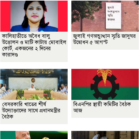
কালিহাতীতে অবৈধ বালু
জুলাই গণঅভ্যুত্থান স্মৃতি জাদুঘর
উত্তোলন ও মাটি কাটায় মোবাইল
উদ্বোধন ৫ আগস্ট
কোর্ট, একজনের ২ দিনের
কারাদণ্ড
বেসরকারি খাতের শীর্ষ
বিএনপির স্থায়ী কমিটির বৈঠক
উদ্যোক্তাদের সাথে প্রধানমন্ত্রীর
আজ
বৈঠক