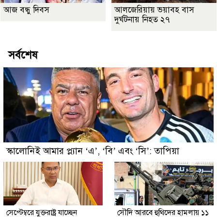
আজ বন্ধু দিবস
আলজেরিয়ায় ভয়াবহ বাস
দুর্ঘটনায় নিহত ২৭
সর্বশেষ
স্কালোনিই আমার প্ল্যান ‘এ’, ‘বি’ এবং ‘সি’: তাপিয়া
সেপ্টেম্বরে যুক্তরাষ্ট্র যাচ্ছেন
সৌদি আরবে হুথিদের হামলায় ১১