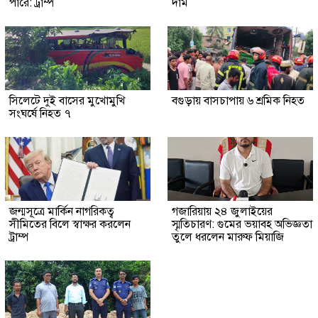
পারে: ট্রাম্প
দাম
সিলেটে দুই বাসের মুখোমুখি
বগুড়ায় বাসচাপায় ৬ শ্রমিক নিহত
সংঘর্ষে নিহত ৭
জন্মসূত্রে মার্কিন নাগরিকত্ব
গজারিয়ায় ২৪ জুলাইয়ের
সীমিতের বিলে স্বাক্ষর করলেন
স্মৃতিচারণ: গুমের ভয়াবহ অভিজ্ঞতা
ট্রাম্প
তুলে ধরলেন মারুফ মিয়াজি