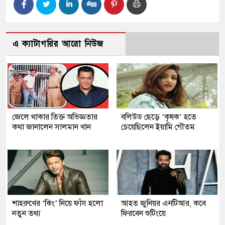
এ ক্যাটাগরির আরো নিউজ
জেলে থাকার তিক্ত অভিজ্ঞতার
বলিউড ছেড়ে ‘কৃষক’ হতে
কথা জানালেন সালমান খান
চেয়েছিলেন ইয়ামি গৌতম
শাহরুখের ‘কিং’ নিয়ে ফাঁস হলো
আহত জুনিয়র এনটিআর, কবে
নতুন তথ্য
ফিরবেন শুটিংয়ে