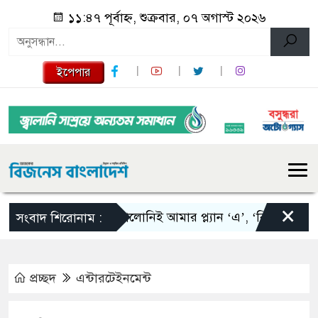
১১:৪৭ পূর্বাহ্ন, শুক্রবার, ০৭ অগাস্ট ২০২৬
ইপেপার
×
স্কালোনিই আমার প্ল্যান ‘এ’, ‘বি’ এবং ‘সি’: তা
সংবাদ শিরোনাম :
প্রচ্ছদ
এন্টারটেইনমেন্ট