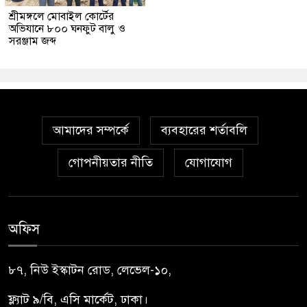
শ্রীমঙ্গলে মোবাইল কোর্টের
অভিযানে ৮০০ ঘনফুট বালু ও
সরঞ্জাম জব্দ
আমাদের সম্পর্কে
ব্যবহারের শর্তাবলি
গোপনীয়তার নীতি
যোগাযোগ
অফিস
৮৭, নিউ ইস্কাটন রোড, লেভেল-১০,
ফ্ল্যাট ৯/বি, এসি মার্কেট, ঢাকা।