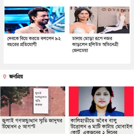
দেবকে বিয়ে করতে বললেন ৯২
ডানায় মোড়া রূপে নজর
বছরের প্রতিযোগী
কাড়লেন হলিউড অভিনেত্রী
জেনডেয়া
জনপ্রিয়
জুলাই গণঅভ্যুত্থান স্মৃতি জাদুঘর
কালিহাতীতে অবৈধ বালু
উদ্বোধন ৫ আগস্ট
উত্তোলন ও মাটি কাটায় মোবাইল
কোর্ট, একজনের ২ দিনের