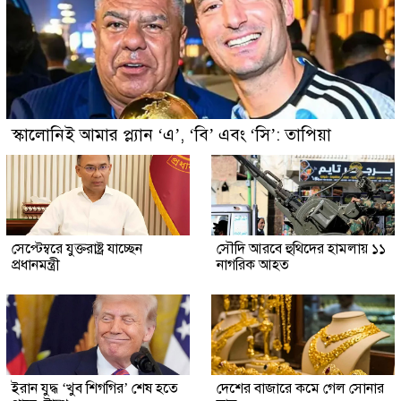
স্কালোনিই আমার প্ল্যান ‘এ’, ‘বি’ এবং ‘সি’: তাপিয়া
সেপ্টেম্বরে যুক্তরাষ্ট্র যাচ্ছেন
সৌদি আরবে হুথিদের হামলায় ১১
প্রধানমন্ত্রী
নাগরিক আহত
ইরান যুদ্ধ ‘খুব শিগগির’ শেষ হতে
দেশের বাজারে কমে গেল সোনার