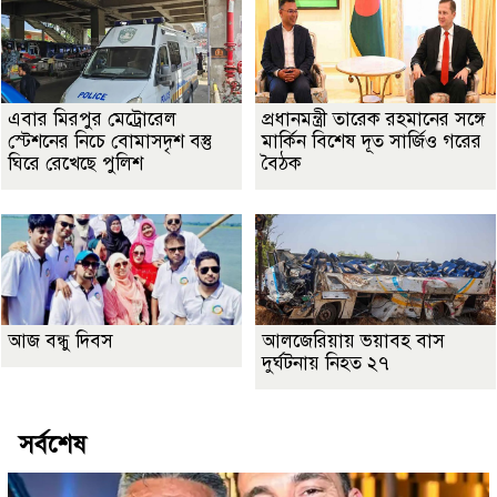
এবার মিরপুর মেট্রোরেল
প্রধানমন্ত্রী তারেক রহমানের সঙ্গে
স্টেশনের নিচে বোমাসদৃশ বস্তু
মার্কিন বিশেষ দূত সার্জিও গরের
ঘিরে রেখেছে পুলিশ
বৈঠক
আজ বন্ধু দিবস
আলজেরিয়ায় ভয়াবহ বাস
দুর্ঘটনায় নিহত ২৭
সর্বশেষ