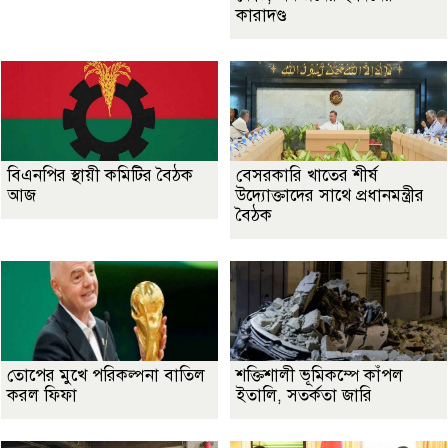
কারাদণ্ড
বিএনপির স্থায়ী কমিটির বৈঠক
বেসরকারি খাতের শীর্ষ
আজ
উদ্যোক্তাদের সাথে প্রধানমন্ত্রীর
বৈঠক
তোপের মুখে পরিকল্পনা বাতিল
শক্তিশালী ভূমিকম্পে কাঁপল
করল ফিফা
ইতালি, সতর্কতা জারি