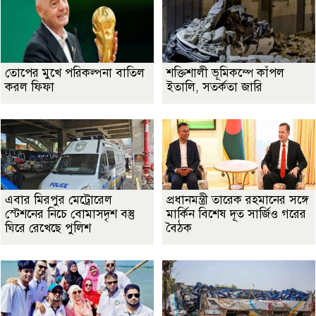
তোপের মুখে পরিকল্পনা বাতিল
শক্তিশালী ভূমিকম্পে কাঁপল
করল ফিফা
ইতালি, সতর্কতা জারি
এবার মিরপুর মেট্রোরেল
প্রধানমন্ত্রী তারেক রহমানের সঙ্গে
স্টেশনের নিচে বোমাসদৃশ বস্তু
মার্কিন বিশেষ দূত সার্জিও গরের
ঘিরে রেখেছে পুলিশ
বৈঠক