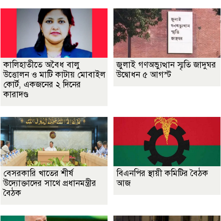
কালিহাতীতে অবৈধ বালু
জুলাই গণঅভ্যুত্থান স্মৃতি জাদুঘর
উত্তোলন ও মাটি কাটায় মোবাইল
উদ্বোধন ৫ আগস্ট
কোর্ট, একজনের ২ দিনের
কারাদণ্ড
বেসরকারি খাতের শীর্ষ
বিএনপির স্থায়ী কমিটির বৈঠক
উদ্যোক্তাদের সাথে প্রধানমন্ত্রীর
আজ
বৈঠক