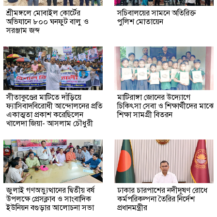
শ্রীমঙ্গলে মোবাইল কোর্টের
সচিবালয়ের সামনে অতিরিক্ত
অভিযানে ৮০০ ঘনফুট বালু ও
পুলিশ মোতায়েন
সরঞ্জাম জব্দ
সীতাকুণ্ডের মাটিতে দাঁড়িয়ে
মাটিরাঙ্গা জোনের উদ্যোগে
ফ্যাসিবাদবিরোধী আন্দোলনের প্রতি
চিকিৎসা সেবা ও শিক্ষার্থীদের মাঝে
একাত্মতা প্রকাশ করেছিলেন
শিক্ষা সামগ্রী বিতরন
খালেদা জিয়া- আসলাম চৌধুরী
জুলাই গণঅভ্যুত্থানের দ্বিতীয় বর্ষ
ঢাকার চারপাশের নদীদূষণ রোধে
উপলক্ষে প্রেসক্লাব ও সাংবাদিক
কর্মপরিকল্পনা তৈরির নির্দেশ
ইউনিয়ন বগুড়ার আলোচনা সভা
প্রধানমন্ত্রীর