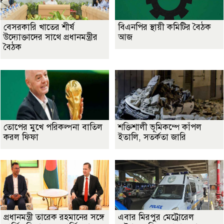
বেসরকারি খাতের শীর্ষ
বিএনপির স্থায়ী কমিটির বৈঠক
উদ্যোক্তাদের সাথে প্রধানমন্ত্রীর
আজ
বৈঠক
তোপের মুখে পরিকল্পনা বাতিল
শক্তিশালী ভূমিকম্পে কাঁপল
করল ফিফা
ইতালি, সতর্কতা জারি
প্রধানমন্ত্রী তারেক রহমানের সঙ্গে
এবার মিরপুর মেট্রোরেল