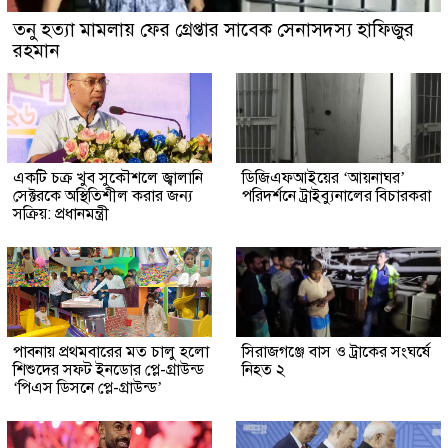
তনু হত্যা মামলায় ফের গ্রেপ্তার সাবেক সেনাসদস্য হাফিজুর
রহমান
একটি চক্র খুব সুকৌশলে জ্বালানি
ডিজিএফআইয়ের ‘আয়নাঘর’
সেক্টরকে অস্থিতিশীল করার জন্য
পরিদর্শনে ট্রাইব্যুনালের বিচারকরা
সক্রিয়: প্রধানমন্ত্রী
পাবনায় প্রথমবারের মত চালু হলো
সিরাজগঞ্জে বাস ও ট্রাকের সংঘর্ষে
শিশুদের সফট ইনডোর প্লে-গ্রাউন্ড
নিহত ২
‘পিএস ডিসনে প্লে-গ্রাউন্ড’