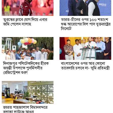
তুরস্কের ক্লাবে যোগ দিয়ে এবার
ভারত-চীনের ওপর ১০০ শতাংশ
জমি পেলেন সালাহ
শুল্ক আরোপের বিল পাস যুক্তরাষ্ট্রের
সিনেটে
দিনাজপুর পলিটেকনিকের হীরক
বাংলাদেশের ওপর আর কোনো
জয়ন্তী উপলক্ষে পুনর্মিলনীর
তাবেদারি চলবে না- ভূমি প্রতিমন্ত্রী
রেজিস্ট্রেশন শুরু!
হযরত শাহজালাল বিমানবন্দরে
বলাকা লাউঞ্জে আগুন