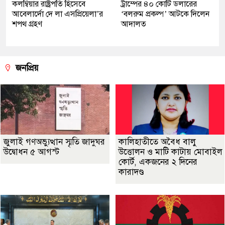
কলম্বিয়ার রাষ্ট্রপতি হিসেবে
ট্রাম্পের ৪০ কোটি ডলারের
আবেলার্দো দে লা এসপ্রিয়েলা’র
‘বলরুম প্রকল্প’ আটকে দিলেন
শপথ গ্রহণ
আদালত
জনপ্রিয়
জুলাই গণঅভ্যুত্থান স্মৃতি জাদুঘর
কালিহাতীতে অবৈধ বালু
উদ্বোধন ৫ আগস্ট
উত্তোলন ও মাটি কাটায় মোবাইল
কোর্ট, একজনের ২ দিনের
কারাদণ্ড