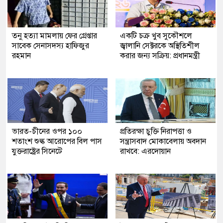
তনু হত্যা মামলায় ফের গ্রেপ্তার
একটি চক্র খুব সুকৌশলে
সাবেক সেনাসদস্য হাফিজুর
জ্বালানি সেক্টরকে অস্থিতিশীল
রহমান
করার জন্য সক্রিয়: প্রধানমন্ত্রী
ভারত-চীনের ওপর ১০০
প্রতিরক্ষা চুক্তি নিরাপত্তা ও
শতাংশ শুল্ক আরোপের বিল পাস
সন্ত্রাসবাদ মোকাবেলায় অবদান
যুক্তরাষ্ট্রের সিনেটে
রাখবে: এরদোয়ান