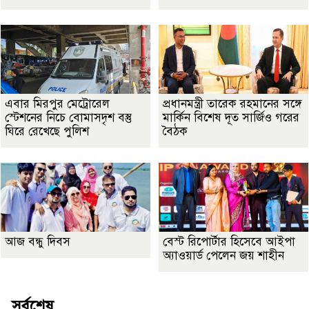
এবার মিরপুর মেট্রোরেল
প্রধানমন্ত্রী তারেক রহমানের সঙ্গে
স্টেশনের নিচে বোমাসদৃশ বস্তু
মার্কিন বিশেষ দূত সার্জিও গরের
ঘিরে রেখেছে পুলিশ
বৈঠক
আজ বন্ধু দিবস
বেস্ট রিপোর্টার হিসেবে আইপা
অ্যাওয়ার্ড পেলেন জয় শাহীন
সর্বশেষ