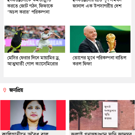
করতে জোট গঠন, ফিফাকে
জানাল এক উপসাগরীয় দেশ
‘অচল করার’ পরিকল্পনা
মেসির ফেরার দিনে মায়ামির ড্র,
তোপের মুখে পরিকল্পনা বাতিল
আত্মঘাতী গোল ক্যাসেমিরোর
করল ফিফা
জনপ্রিয়
কালিহাতীতে অবৈধ বালু
জুলাই গণঅভ্যুত্থান স্মৃতি জাদুঘর