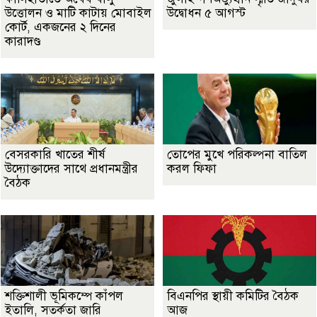
উত্তোলন ও মাটি কাটায় মোবাইল
উদ্বোধন ৫ আগস্ট
কোর্ট, একজনের ২ দিনের
কারাদণ্ড
বেসরকারি খাতের শীর্ষ
তোপের মুখে পরিকল্পনা বাতিল
উদ্যোক্তাদের সাথে প্রধানমন্ত্রীর
করল ফিফা
বৈঠক
শক্তিশালী ভূমিকম্পে কাঁপল
বিএনপির স্থায়ী কমিটির বৈঠক
ইতালি, সতর্কতা জারি
আজ