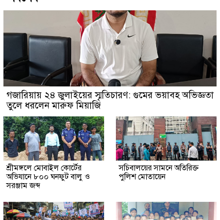
গজারিয়ায় ২৪ জুলাইয়ের স্মৃতিচারণ: গুমের ভয়াবহ অভিজ্ঞতা
তুলে ধরলেন মারুফ মিয়াজি
শ্রীমঙ্গলে মোবাইল কোর্টের
সচিবালয়ের সামনে অতিরিক্ত
অভিযানে ৮০০ ঘনফুট বালু ও
পুলিশ মোতায়েন
সরঞ্জাম জব্দ