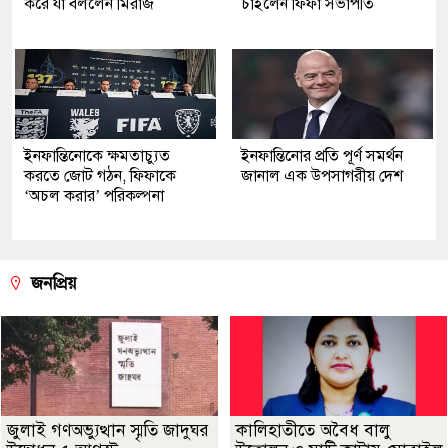
করে যা বললেন মিরাজ
চাইলেন ফিফা সভাপতি
ইনফান্তিনোকে ক্ষমতাচ্যুত
ইনফান্তিনোর প্রতি পূর্ণ সমর্থন
করতে জোট গঠন, ফিফাকে
জানাল এক উপসাগরীয় দেশ
‘অচল করার’ পরিকল্পনা
জনপ্রিয়
জুলাই গণঅভ্যুত্থান স্মৃতি জাদুঘর
কালিহাতীতে অবৈধ বালু