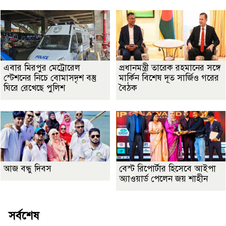
এবার মিরপুর মেট্রোরেল
প্রধানমন্ত্রী তারেক রহমানের সঙ্গে
স্টেশনের নিচে বোমাসদৃশ বস্তু
মার্কিন বিশেষ দূত সার্জিও গরের
ঘিরে রেখেছে পুলিশ
বৈঠক
আজ বন্ধু দিবস
বেস্ট রিপোর্টার হিসেবে আইপা
অ্যাওয়ার্ড পেলেন জয় শাহীন
সর্বশেষ