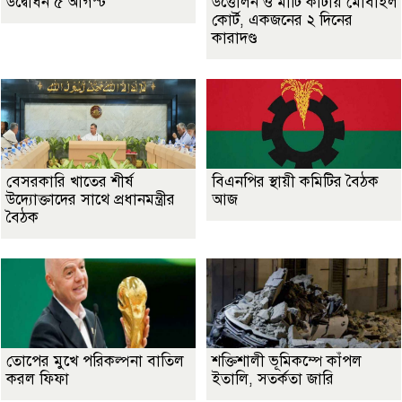
উদ্বোধন ৫ আগস্ট
উত্তোলন ও মাটি কাটায় মোবাইল
কোর্ট, একজনের ২ দিনের
কারাদণ্ড
বেসরকারি খাতের শীর্ষ
বিএনপির স্থায়ী কমিটির বৈঠক
উদ্যোক্তাদের সাথে প্রধানমন্ত্রীর
আজ
বৈঠক
তোপের মুখে পরিকল্পনা বাতিল
শক্তিশালী ভূমিকম্পে কাঁপল
করল ফিফা
ইতালি, সতর্কতা জারি