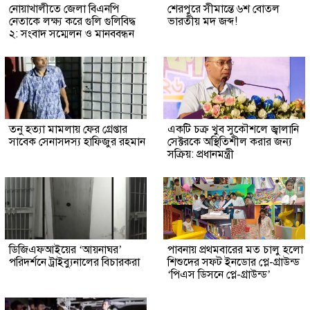
নোয়াখালীতে জেলা বিএনপি
শেরপুরে সীমান্তে ৬শ বোতল
নেতাকে লক্ষ্য করে গুলি গুলিবিদ্ধ
ভারতীয় মদ জব্দ!
২: সংবাদ সম্মেলন ও মানববন্ধন
তনু হত্যা মামলায় ফের গ্রেপ্তার
একটি চক্র খুব সুকৌশলে জ্বালানি
সাবেক সেনাসদস্য হাফিজুর রহমান
সেক্টরকে অস্থিতিশীল করার জন্য
সক্রিয়: প্রধানমন্ত্রী
ডিজিএফআইয়ের ‘আয়নাঘর’
পাবনায় প্রথমবারের মত চালু হলো
পরিদর্শনে ট্রাইব্যুনালের বিচারকরা
শিশুদের সফট ইনডোর প্লে-গ্রাউন্ড
‘পিএস ডিসনে প্লে-গ্রাউন্ড’