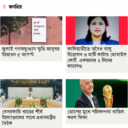
জনপ্রিয়
জুলাই গণঅভ্যুত্থান স্মৃতি জাদুঘর
কালিহাতীতে অবৈধ বালু
উদ্বোধন ৫ আগস্ট
উত্তোলন ও মাটি কাটায় মোবাইল
কোর্ট, একজনের ২ দিনের
কারাদণ্ড
বেসরকারি খাতের শীর্ষ
তোপের মুখে পরিকল্পনা বাতিল
উদ্যোক্তাদের সাথে প্রধানমন্ত্রীর
করল ফিফা
বৈঠক