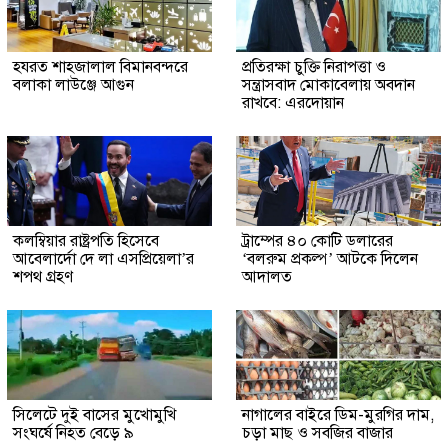
হযরত শাহজালাল বিমানবন্দরে
প্রতিরক্ষা চুক্তি নিরাপত্তা ও
বলাকা লাউঞ্জে আগুন
সন্ত্রাসবাদ মোকাবেলায় অবদান
রাখবে: এরদোয়ান
কলম্বিয়ার রাষ্ট্রপতি হিসেবে
ট্রাম্পের ৪০ কোটি ডলারের
আবেলার্দো দে লা এসপ্রিয়েলা’র
‘বলরুম প্রকল্প’ আটকে দিলেন
শপথ গ্রহণ
আদালত
সিলেটে দুই বাসের মুখোমুখি
নাগালের বাইরে ডিম-মুরগির দাম,
সংঘর্ষে নিহত বেড়ে ৯
চড়া মাছ ও সবজির বাজার