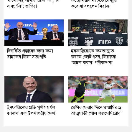
স্কালোনিই আমার প্ল্যান ‘এ’, ‘বি’
অস্ট্রেলিয়ার মাটিতে সেঞ্চুরি
এবং ‘সি’: তাপিয়া
করে যা বললেন মিরাজ
বিতর্কিত প্রস্তাবের জন্য ক্ষমা
ইনফান্তিনোকে ক্ষমতাচ্যুত
চাইলেন ফিফা সভাপতি
করতে জোট গঠন, ফিফাকে
‘অচল করার’ পরিকল্পনা
ইনফান্তিনোর প্রতি পূর্ণ সমর্থন
মেসির ফেরার দিনে মায়ামির ড্র,
জানাল এক উপসাগরীয় দেশ
আত্মঘাতী গোল ক্যাসেমিরোর