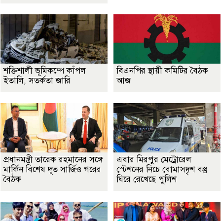
শক্তিশালী ভূমিকম্পে কাঁপল
বিএনপির স্থায়ী কমিটির বৈঠক
ইতালি, সতর্কতা জারি
আজ
প্রধানমন্ত্রী তারেক রহমানের সঙ্গে
এবার মিরপুর মেট্রোরেল
মার্কিন বিশেষ দূত সার্জিও গরের
স্টেশনের নিচে বোমাসদৃশ বস্তু
বৈঠক
ঘিরে রেখেছে পুলিশ