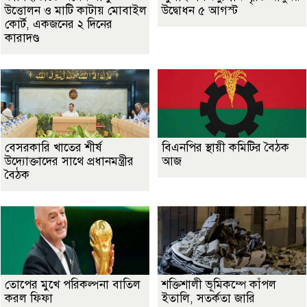
উত্তোলন ও মাটি কাটায় মোবাইল
উদ্বোধন ৫ আগস্ট
কোর্ট, একজনের ২ দিনের
কারাদণ্ড
বেসরকারি খাতের শীর্ষ
বিএনপির স্থায়ী কমিটির বৈঠক
উদ্যোক্তাদের সাথে প্রধানমন্ত্রীর
আজ
বৈঠক
তোপের মুখে পরিকল্পনা বাতিল
শক্তিশালী ভূমিকম্পে কাঁপল
করল ফিফা
ইতালি, সতর্কতা জারি