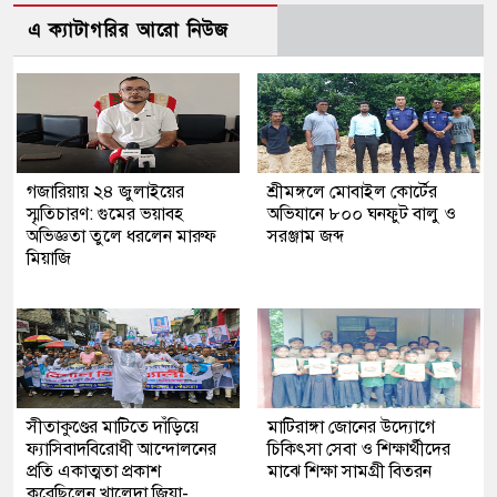
এ ক্যাটাগরির আরো নিউজ
গজারিয়ায় ২৪ জুলাইয়ের
শ্রীমঙ্গলে মোবাইল কোর্টের
স্মৃতিচারণ: গুমের ভয়াবহ
অভিযানে ৮০০ ঘনফুট বালু ও
অভিজ্ঞতা তুলে ধরলেন মারুফ
সরঞ্জাম জব্দ
মিয়াজি
সীতাকুণ্ডের মাটিতে দাঁড়িয়ে
মাটিরাঙ্গা জোনের উদ্যোগে
ফ্যাসিবাদবিরোধী আন্দোলনের
চিকিৎসা সেবা ও শিক্ষার্থীদের
প্রতি একাত্মতা প্রকাশ
মাঝে শিক্ষা সামগ্রী বিতরন
করেছিলেন খালেদা জিয়া-