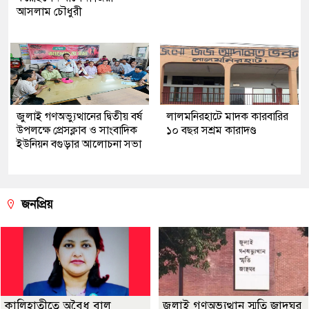
আসলাম চৌধুরী
জুলাই গণঅভ্যুত্থানের দ্বিতীয় বর্ষ
লালমনিরহাটে মাদক কারবারির
উপলক্ষে প্রেসক্লাব ও সাংবাদিক
১০ বছর সশ্রম কারাদণ্ড
ইউনিয়ন বগুড়ার আলোচনা সভা
জনপ্রিয়
কালিহাতীতে অবৈধ বালু
জুলাই গণঅভ্যুত্থান স্মৃতি জাদুঘর