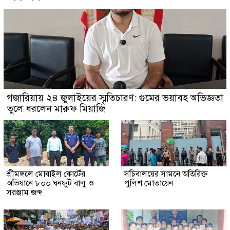
গজারিয়ায় ২৪ জুলাইয়ের স্মৃতিচারণ: গুমের ভয়াবহ অভিজ্ঞতা
তুলে ধরলেন মারুফ মিয়াজি
শ্রীমঙ্গলে মোবাইল কোর্টের
সচিবালয়ের সামনে অতিরিক্ত
অভিযানে ৮০০ ঘনফুট বালু ও
পুলিশ মোতায়েন
সরঞ্জাম জব্দ