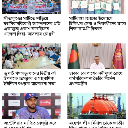
সীতাকুণ্ডের মাটিতে দাঁড়িয়ে
মাটিরাঙ্গা জোনের উদ্যোগে
ফ্যাসিবাদবিরোধী আন্দোলনের প্রতি
চিকিৎসা সেবা ও শিক্ষার্থীদের মাঝে
একাত্মতা প্রকাশ করেছিলেন
শিক্ষা সামগ্রী বিতরন
খালেদা জিয়া- আসলাম চৌধুরী
জুলাই গণঅভ্যুত্থানের দ্বিতীয় বর্ষ
ঢাকার চারপাশের নদীদূষণ রোধে
উপলক্ষে প্রেসক্লাব ও সাংবাদিক
কর্মপরিকল্পনা তৈরির নির্দেশ
ইউনিয়ন বগুড়ার আলোচনা সভা
প্রধানমন্ত্রীর
অস্ট্রেলিয়ার মাটিতে সেঞ্চুরি করে
মহেশখালী টার্মিনাল থেকে জাতীয়