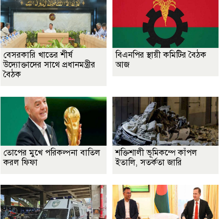
বেসরকারি খাতের শীর্ষ
বিএনপির স্থায়ী কমিটির বৈঠক
উদ্যোক্তাদের সাথে প্রধানমন্ত্রীর
আজ
বৈঠক
তোপের মুখে পরিকল্পনা বাতিল
শক্তিশালী ভূমিকম্পে কাঁপল
করল ফিফা
ইতালি, সতর্কতা জারি