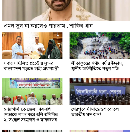
এমন ভুল না করলেও পারতাম : শাকিব খান
সবার সম্মিলিত প্রচেষ্টায় সুন্দর
সীতাকুণ্ডের ঝর্ণায় বর্ষার উচ্ছ্বাস,
বাংলাদেশ গড়তে চাই: প্রধানমন্ত্রী
স্থানীয় অর্থনীতিতে নতুন গতি
নোয়াখালীতে জেলা বিএনপি
শেরপুরে সীমান্তে ৬শ বোতল
নেতাকে লক্ষ্য করে গুলি গুলিবিদ্ধ
ভারতীয় মদ জব্দ!
২: সংবাদ সম্মেলন ও মানববন্ধন