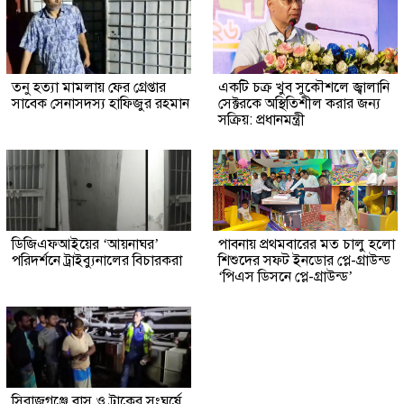
তনু হত্যা মামলায় ফের গ্রেপ্তার
একটি চক্র খুব সুকৌশলে জ্বালানি
সাবেক সেনাসদস্য হাফিজুর রহমান
সেক্টরকে অস্থিতিশীল করার জন্য
সক্রিয়: প্রধানমন্ত্রী
ডিজিএফআইয়ের ‘আয়নাঘর’
পাবনায় প্রথমবারের মত চালু হলো
পরিদর্শনে ট্রাইব্যুনালের বিচারকরা
শিশুদের সফট ইনডোর প্লে-গ্রাউন্ড
‘পিএস ডিসনে প্লে-গ্রাউন্ড’
সিরাজগঞ্জে বাস ও ট্রাকের সংঘর্ষে