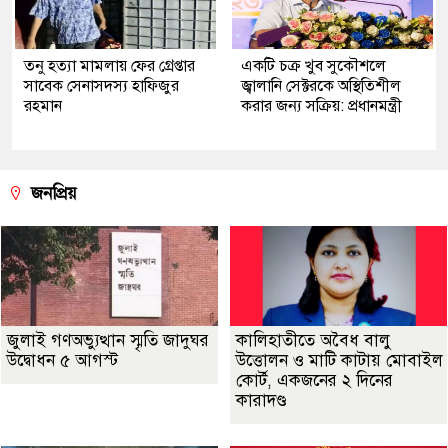
তনু হত্যা মামলায় ফের গ্রেপ্তার
একটি চক্র খুব সুকৌশলে
সাবেক সেনাসদস্য হাফিজুর
জ্বালানি সেক্টরকে অস্থিতিশীল
রহমান
করার জন্য সক্রিয়: প্রধানমন্ত্রী
জনপ্রিয়
জুলাই গণঅভ্যুত্থান স্মৃতি জাদুঘর
কালিহাতীতে অবৈধ বালু
উদ্বোধন ৫ আগস্ট
উত্তোলন ও মাটি কাটায় মোবাইল
কোর্ট, একজনের ২ দিনের
কারাদণ্ড