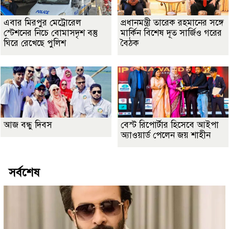
এবার মিরপুর মেট্রোরেল
প্রধানমন্ত্রী তারেক রহমানের সঙ্গে
স্টেশনের নিচে বোমাসদৃশ বস্তু
মার্কিন বিশেষ দূত সার্জিও গরের
ঘিরে রেখেছে পুলিশ
বৈঠক
আজ বন্ধু দিবস
বেস্ট রিপোর্টার হিসেবে আইপা
অ্যাওয়ার্ড পেলেন জয় শাহীন
সর্বশেষ