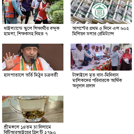
থাইল্যান্ডে স্কুলে শিক্ষার্থীর বন্দুক
আগস্টের প্রথম ৫ দিনে এল ৬০২
হামলা, শিক্ষকসহ নিহত ৭
মিলিয়ন ডলার রেমিট্যান্স
হাসপাতালে ভর্তি মিঠুন চক্রবর্তী
টাঙ্গাইলে মৃত বাস-মিনিবাস
মালিকদের পরিবারকে আর্থিক
অনুদান প্রদান
শ্রীমঙ্গলে ১৪তম চা নিলামে
বিটিআরআইয়ের গ্রিন টি ২৭৯০