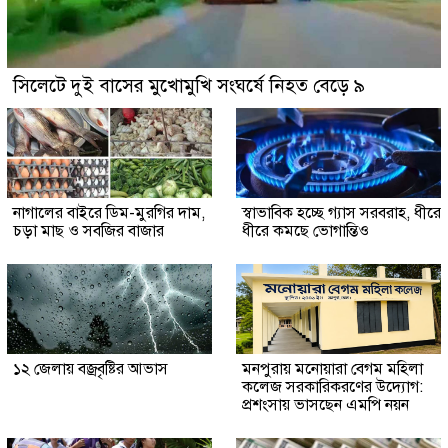
সিলেটে দুই বাসের মুখোমুখি সংঘর্ষে নিহত বেড়ে ৯
নাগালের বাইরে ডিম-মুরগির দাম,
স্বাভাবিক হচ্ছে গ্যাস সরবরাহ, ধীরে
চড়া মাছ ও সবজির বাজার
ধীরে কমছে ভোগান্তিও
১২ জেলায় বজ্রবৃষ্টির আভাস
মনপুরায় মনোয়ারা বেগম মহিলা
কলেজ সরকারিকরণের উদ্যোগ:
প্রশংসায় ভাসছেন এমপি নয়ন