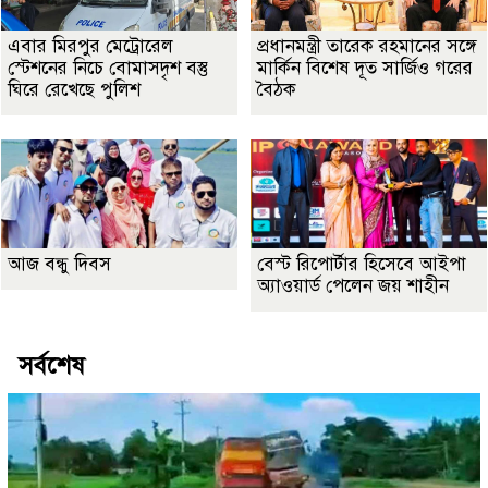
এবার মিরপুর মেট্রোরেল
প্রধানমন্ত্রী তারেক রহমানের সঙ্গে
স্টেশনের নিচে বোমাসদৃশ বস্তু
মার্কিন বিশেষ দূত সার্জিও গরের
ঘিরে রেখেছে পুলিশ
বৈঠক
আজ বন্ধু দিবস
বেস্ট রিপোর্টার হিসেবে আইপা
অ্যাওয়ার্ড পেলেন জয় শাহীন
সর্বশেষ