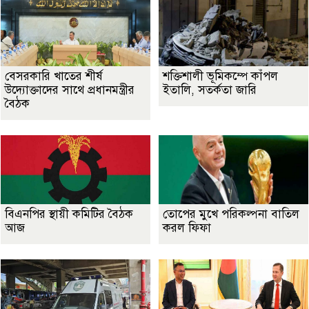
বেসরকারি খাতের শীর্ষ
শক্তিশালী ভূমিকম্পে কাঁপল
উদ্যোক্তাদের সাথে প্রধানমন্ত্রীর
ইতালি, সতর্কতা জারি
বৈঠক
বিএনপির স্থায়ী কমিটির বৈঠক
তোপের মুখে পরিকল্পনা বাতিল
আজ
করল ফিফা