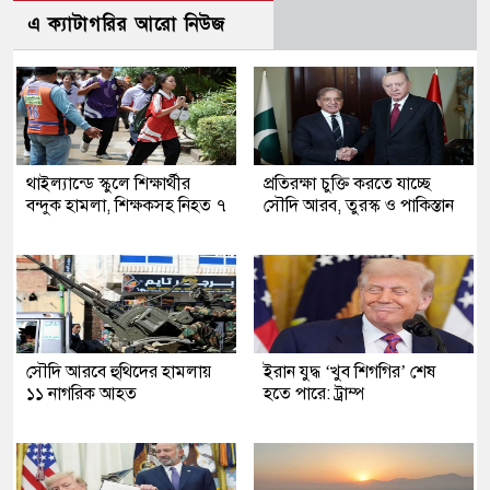
এ ক্যাটাগরির আরো নিউজ
থাইল্যান্ডে স্কুলে শিক্ষার্থীর
প্রতিরক্ষা চুক্তি করতে যাচ্ছে
বন্দুক হামলা, শিক্ষকসহ নিহত ৭
সৌদি আরব, তুরস্ক ও পাকিস্তান
সৌদি আরবে হুথিদের হামলায়
ইরান যুদ্ধ ‘খুব শিগগির’ শেষ
১১ নাগরিক আহত
হতে পারে: ট্রাম্প