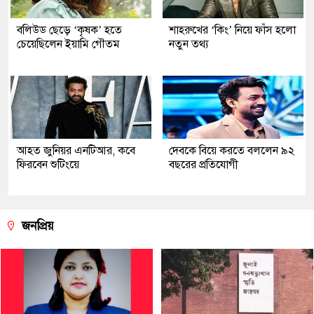
বলিউড ছেড়ে ‘কৃষক’ হতে
শাহরুখের ‘কিং’ নিয়ে ফাঁস হলো
চেয়েছিলেন ইয়ামি গৌতম
নতুন তথ্য
আহত জুনিয়র এনটিআর, কবে
দেবকে বিয়ে করতে বললেন ৯২
ফিরবেন শুটিংয়ে
বছরের প্রতিযোগী
জনপ্রিয়