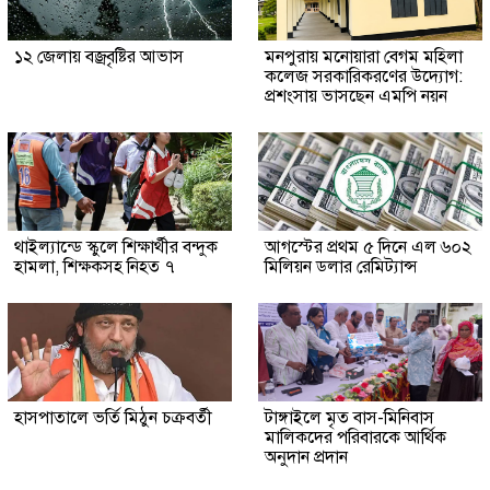
১২ জেলায় বজ্রবৃষ্টির আভাস
মনপুরায় মনোয়ারা বেগম মহিলা
কলেজ সরকারিকরণের উদ্যোগ:
প্রশংসায় ভাসছেন এমপি নয়ন
থাইল্যান্ডে স্কুলে শিক্ষার্থীর বন্দুক
আগস্টের প্রথম ৫ দিনে এল ৬০২
হামলা, শিক্ষকসহ নিহত ৭
মিলিয়ন ডলার রেমিট্যান্স
হাসপাতালে ভর্তি মিঠুন চক্রবর্তী
টাঙ্গাইলে মৃত বাস-মিনিবাস
মালিকদের পরিবারকে আর্থিক
অনুদান প্রদান