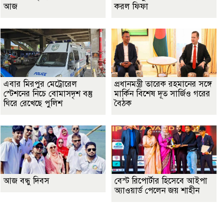
আজ
করল ফিফা
এবার মিরপুর মেট্রোরেল
প্রধানমন্ত্রী তারেক রহমানের সঙ্গে
স্টেশনের নিচে বোমাসদৃশ বস্তু
মার্কিন বিশেষ দূত সার্জিও গরের
ঘিরে রেখেছে পুলিশ
বৈঠক
আজ বন্ধু দিবস
বেস্ট রিপোর্টার হিসেবে আইপা
অ্যাওয়ার্ড পেলেন জয় শাহীন