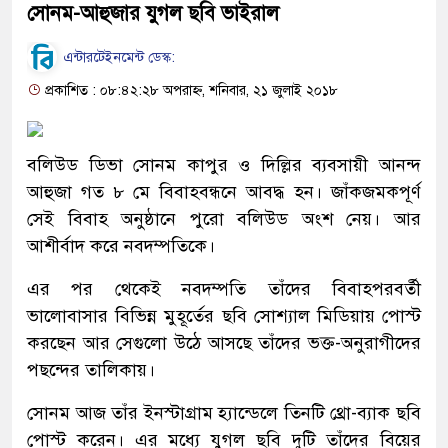
সোনম-আহুজার যুগল ছবি ভাইরাল
এন্টারটেইনমেন্ট ডেস্ক:
প্রকাশিত : ০৮:৪২:২৮ অপরাহ্ন, শনিবার, ২১ জুলাই ২০১৮
বলিউড ডিভা সোনম কাপুর ও দিল্লির ব্যবসায়ী আনন্দ
আহুজা গত ৮ মে বিবাহবন্ধনে আবদ্ধ হন। জাঁকজমকপূর্ণ
সেই বিবাহ অনুষ্ঠানে পুরো বলিউড অংশ নেয়। আর
আশীর্বাদ করে নবদম্পতিকে।
এর পর থেকেই নবদম্পতি তাঁদের বিবাহপরবর্তী
ভালোবাসার বিভিন্ন মুহূর্তের ছবি সোশ্যাল মিডিয়ায় পোস্ট
করছেন আর সেগুলো উঠে আসছে তাঁদের ভক্ত-অনুরাগীদের
পছন্দের তালিকায়।
সোনম আজ তাঁর ইনস্টাগ্রাম হ্যান্ডেলে তিনটি থ্রো-ব্যাক ছবি
পোস্ট করেন। এর মধ্যে যুগল ছবি দুটি তাঁদের বিয়ের