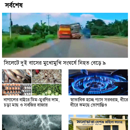
সর্বশেষ
সিলেটে দুই বাসের মুখোমুখি সংঘর্ষে নিহত বেড়ে ৯
নাগালের বাইরে ডিম-মুরগির দাম,
স্বাভাবিক হচ্ছে গ্যাস সরবরাহ, ধীরে
চড়া মাছ ও সবজির বাজার
ধীরে কমছে ভোগান্তিও