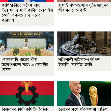
কালিহাতীতে অবৈধ বালু
জুলাই গণঅভ্যুত্থান স্মৃতি জাদুঘর
উত্তোলন ও মাটি কাটায় মোবাইল
উদ্বোধন ৫ আগস্ট
কোর্ট, একজনের ২ দিনের
কারাদণ্ড
বেসরকারি খাতের শীর্ষ
শক্তিশালী ভূমিকম্পে কাঁপল
উদ্যোক্তাদের সাথে প্রধানমন্ত্রীর
ইতালি, সতর্কতা জারি
বৈঠক
বিএনপির স্থায়ী কমিটির বৈঠক
তোপের মুখে পরিকল্পনা বাতিল