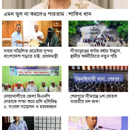
এমন ভুল না করলেও পারতাম : শাকিব খান
সবার সম্মিলিত প্রচেষ্টায় সুন্দর
সীতাকুণ্ডের ঝর্ণায় বর্ষার উচ্ছ্বাস,
বাংলাদেশ গড়তে চাই: প্রধানমন্ত্রী
স্থানীয় অর্থনীতিতে নতুন গতি
নোয়াখালীতে জেলা বিএনপি
শেরপুরে সীমান্তে ৬শ বোতল
নেতাকে লক্ষ্য করে গুলি গুলিবিদ্ধ
ভারতীয় মদ জব্দ!
২: সংবাদ সম্মেলন ও মানববন্ধন