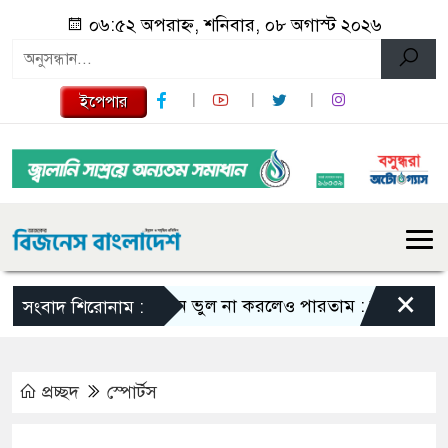
০৬:৫২ অপরাহ্ন, শনিবার, ০৮ অগাস্ট ২০২৬
ইপেপার
×
এমন ভুল না করলেও পারতাম : শাকিব খান
স
সংবাদ শিরোনাম :
প্রচ্ছদ
স্পোর্টস