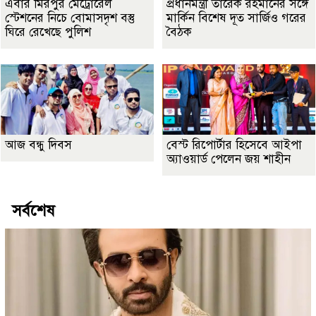
এবার মিরপুর মেট্রোরেল
প্রধানমন্ত্রী তারেক রহমানের সঙ্গে
স্টেশনের নিচে বোমাসদৃশ বস্তু
মার্কিন বিশেষ দূত সার্জিও গরের
ঘিরে রেখেছে পুলিশ
বৈঠক
আজ বন্ধু দিবস
বেস্ট রিপোর্টার হিসেবে আইপা
অ্যাওয়ার্ড পেলেন জয় শাহীন
সর্বশেষ