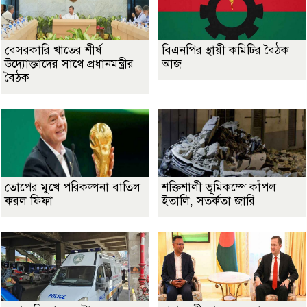
বেসরকারি খাতের শীর্ষ
বিএনপির স্থায়ী কমিটির বৈঠক
উদ্যোক্তাদের সাথে প্রধানমন্ত্রীর
আজ
বৈঠক
তোপের মুখে পরিকল্পনা বাতিল
শক্তিশালী ভূমিকম্পে কাঁপল
করল ফিফা
ইতালি, সতর্কতা জারি