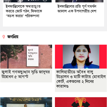
ইনফান্তিনোকে ক্ষমতাচ্যুত
ইনফান্তিনোর প্রতি পূর্ণ সমর্থন
করতে জোট গঠন, ফিফাকে
জানাল এক উপসাগরীয় দেশ
‘অচল করার’ পরিকল্পনা
জনপ্রিয়
জুলাই গণঅভ্যুত্থান স্মৃতি জাদুঘর
কালিহাতীতে অবৈধ বালু
উদ্বোধন ৫ আগস্ট
উত্তোলন ও মাটি কাটায় মোবাইল
কোর্ট, একজনের ২ দিনের
কারাদণ্ড