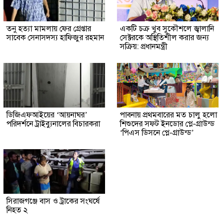
তনু হত্যা মামলায় ফের গ্রেপ্তার
একটি চক্র খুব সুকৌশলে জ্বালানি
সাবেক সেনাসদস্য হাফিজুর রহমান
সেক্টরকে অস্থিতিশীল করার জন্য
সক্রিয়: প্রধানমন্ত্রী
ডিজিএফআইয়ের ‘আয়নাঘর’
পাবনায় প্রথমবারের মত চালু হলো
পরিদর্শনে ট্রাইব্যুনালের বিচারকরা
শিশুদের সফট ইনডোর প্লে-গ্রাউন্ড
‘পিএস ডিসনে প্লে-গ্রাউন্ড’
সিরাজগঞ্জে বাস ও ট্রাকের সংঘর্ষে
নিহত ২