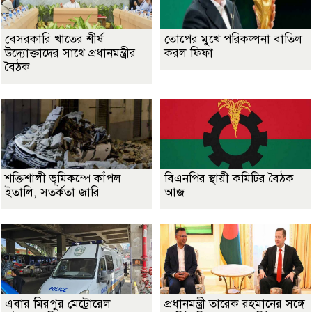
বেসরকারি খাতের শীর্ষ
তোপের মুখে পরিকল্পনা বাতিল
উদ্যোক্তাদের সাথে প্রধানমন্ত্রীর
করল ফিফা
বৈঠক
শক্তিশালী ভূমিকম্পে কাঁপল
বিএনপির স্থায়ী কমিটির বৈঠক
ইতালি, সতর্কতা জারি
আজ
এবার মিরপুর মেট্রোরেল
প্রধানমন্ত্রী তারেক রহমানের সঙ্গে