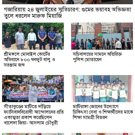
গজারিয়ায় ২৪ জুলাইয়ের স্মৃতিচারণ: গুমের ভয়াবহ অভিজ্ঞতা
তুলে ধরলেন মারুফ মিয়াজি
শ্রীমঙ্গলে মোবাইল কোর্টের
সচিবালয়ের সামনে অতিরিক্ত
অভিযানে ৮০০ ঘনফুট বালু ও
পুলিশ মোতায়েন
সরঞ্জাম জব্দ
সীতাকুণ্ডের মাটিতে দাঁড়িয়ে
মাটিরাঙ্গা জোনের উদ্যোগে
ফ্যাসিবাদবিরোধী আন্দোলনের প্রতি
চিকিৎসা সেবা ও শিক্ষার্থীদের মাঝে
একাত্মতা প্রকাশ করেছিলেন
শিক্ষা সামগ্রী বিতরন
খালেদা জিয়া- আসলাম চৌধুরী