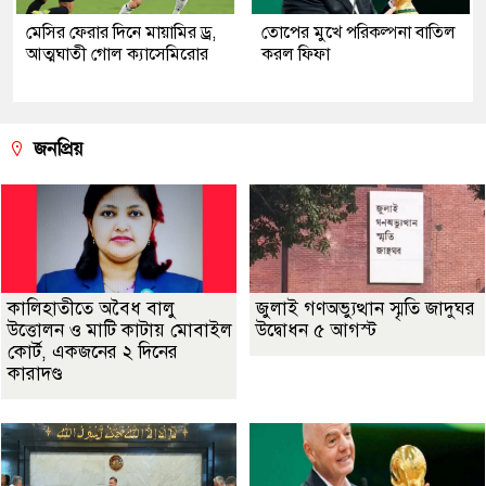
মেসির ফেরার দিনে মায়ামির ড্র,
তোপের মুখে পরিকল্পনা বাতিল
আত্মঘাতী গোল ক্যাসেমিরোর
করল ফিফা
জনপ্রিয়
কালিহাতীতে অবৈধ বালু
জুলাই গণঅভ্যুত্থান স্মৃতি জাদুঘর
উত্তোলন ও মাটি কাটায় মোবাইল
উদ্বোধন ৫ আগস্ট
কোর্ট, একজনের ২ দিনের
কারাদণ্ড