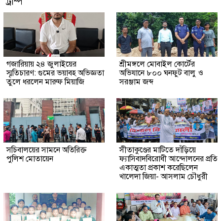
ট্রাম্প
গজারিয়ায় ২৪ জুলাইয়ের
শ্রীমঙ্গলে মোবাইল কোর্টের
স্মৃতিচারণ: গুমের ভয়াবহ অভিজ্ঞতা
অভিযানে ৮০০ ঘনফুট বালু ও
তুলে ধরলেন মারুফ মিয়াজি
সরঞ্জাম জব্দ
সচিবালয়ের সামনে অতিরিক্ত
সীতাকুণ্ডের মাটিতে দাঁড়িয়ে
পুলিশ মোতায়েন
ফ্যাসিবাদবিরোধী আন্দোলনের প্রতি
একাত্মতা প্রকাশ করেছিলেন
খালেদা জিয়া- আসলাম চৌধুরী