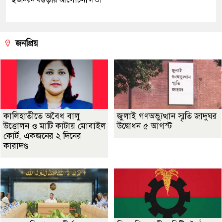
জনপ্রিয়
কালিহাতীতে অবৈধ বালু
জুলাই গণঅভ্যুত্থান স্মৃতি জাদুঘর
উত্তোলন ও মাটি কাটায় মোবাইল
উদ্বোধন ৫ আগস্ট
কোর্ট, একজনের ২ দিনের
কারাদণ্ড