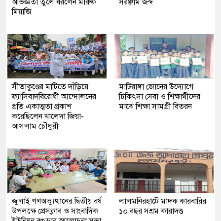
অভিজ্ঞতা তুলে ধরলেন মারুফ
সরঞ্জাম জব্দ
মিয়াজি
সীতাকুণ্ডের মাটিতে দাঁড়িয়ে
মাটিরাঙ্গা জোনের উদ্যোগে
ফ্যাসিবাদবিরোধী আন্দোলনের
চিকিৎসা সেবা ও শিক্ষার্থীদের
প্রতি একাত্মতা প্রকাশ
মাঝে শিক্ষা সামগ্রী বিতরন
করেছিলেন খালেদা জিয়া-
আসলাম চৌধুরী
জুলাই গণঅভ্যুত্থানের দ্বিতীয় বর্ষ
লালমনিরহাটে মাদক কারবারির
উপলক্ষে প্রেসক্লাব ও সাংবাদিক
১০ বছর সশ্রম কারাদণ্ড
ইউনিয়ন বগুড়ার আলোচনা সভা