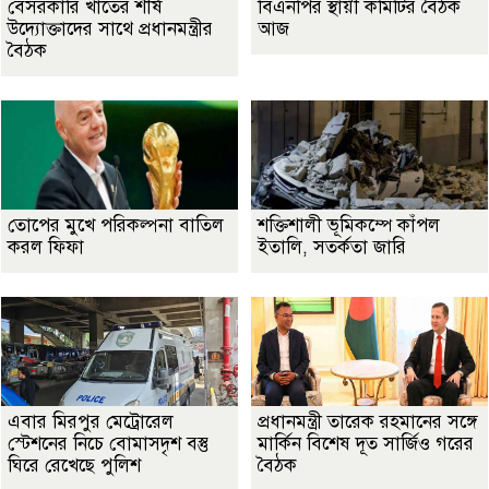
বেসরকারি খাতের শীর্ষ
বিএনপির স্থায়ী কমিটির বৈঠক
উদ্যোক্তাদের সাথে প্রধানমন্ত্রীর
আজ
বৈঠক
তোপের মুখে পরিকল্পনা বাতিল
শক্তিশালী ভূমিকম্পে কাঁপল
করল ফিফা
ইতালি, সতর্কতা জারি
এবার মিরপুর মেট্রোরেল
প্রধানমন্ত্রী তারেক রহমানের সঙ্গে
স্টেশনের নিচে বোমাসদৃশ বস্তু
মার্কিন বিশেষ দূত সার্জিও গরের
ঘিরে রেখেছে পুলিশ
বৈঠক