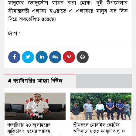
মানুষের জনদুর্ভোগ লাঘব করা হোক। দুই উপজেলার
সীমান্তবর্তী এলাকা হওয়াতে এ এলাকার মানুষ সব দিক
দিয়ে অবহেলিত রয়েছে।
ট্যাগ :
এ ক্যাটাগরির আরো নিউজ
গজারিয়ায় ২৪ জুলাইয়ের
শ্রীমঙ্গলে মোবাইল কোর্টের
স্মৃতিচারণ: গুমের ভয়াবহ
অভিযানে ৮০০ ঘনফুট বালু ও