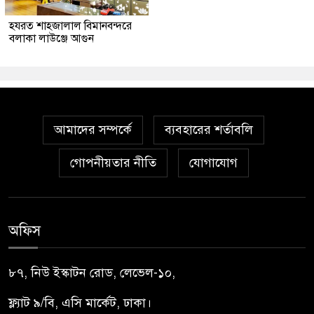
হযরত শাহজালাল বিমানবন্দরে
বলাকা লাউঞ্জে আগুন
আমাদের সম্পর্কে
ব্যবহারের শর্তাবলি
গোপনীয়তার নীতি
যোগাযোগ
অফিস
৮৭, নিউ ইস্কাটন রোড, লেভেল-১০,
ফ্ল্যাট ৯/বি, এসি মার্কেট, ঢাকা।