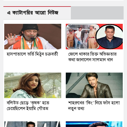
এ ক্যাটাগরির আরো নিউজ
হাসপাতালে ভর্তি মিঠুন চক্রবর্তী
জেলে থাকার তিক্ত অভিজ্ঞতার
কথা জানালেন সালমান খান
বলিউড ছেড়ে ‘কৃষক’ হতে
শাহরুখের ‘কিং’ নিয়ে ফাঁস হলো
চেয়েছিলেন ইয়ামি গৌতম
নতুন তথ্য