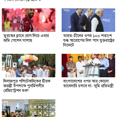
তুরস্কের ক্লাবে যোগ দিয়ে এবার
ভারত-চীনের ওপর ১০০ শতাংশ
জমি পেলেন সালাহ
শুল্ক আরোপের বিল পাস যুক্তরাষ্ট্রের
সিনেটে
দিনাজপুর পলিটেকনিকের হীরক
বাংলাদেশের ওপর আর কোনো
জয়ন্তী উপলক্ষে পুনর্মিলনীর
তাবেদারি চলবে না- ভূমি প্রতিমন্ত্রী
রেজিস্ট্রেশন শুরু!