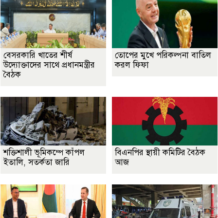
বেসরকারি খাতের শীর্ষ
তোপের মুখে পরিকল্পনা বাতিল
উদ্যোক্তাদের সাথে প্রধানমন্ত্রীর
করল ফিফা
বৈঠক
শক্তিশালী ভূমিকম্পে কাঁপল
বিএনপির স্থায়ী কমিটির বৈঠক
ইতালি, সতর্কতা জারি
আজ