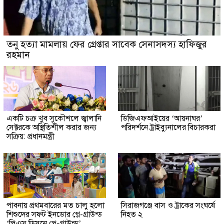
তনু হত্যা মামলায় ফের গ্রেপ্তার সাবেক সেনাসদস্য হাফিজুর
রহমান
একটি চক্র খুব সুকৌশলে জ্বালানি
ডিজিএফআইয়ের ‘আয়নাঘর’
সেক্টরকে অস্থিতিশীল করার জন্য
পরিদর্শনে ট্রাইব্যুনালের বিচারকরা
সক্রিয়: প্রধানমন্ত্রী
পাবনায় প্রথমবারের মত চালু হলো
সিরাজগঞ্জে বাস ও ট্রাকের সংঘর্ষে
শিশুদের সফট ইনডোর প্লে-গ্রাউন্ড
নিহত ২
‘পিএস ডিসনে প্লে-গ্রাউন্ড’