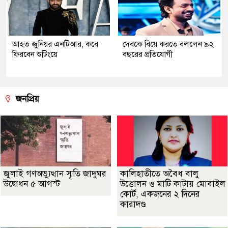
আহত জুনিয়র এনটিআর, কবে
দেবকে বিয়ে করতে বললেন ৯২
ফিরবেন শুটিংয়ে
বছরের প্রতিযোগী
জনপ্রিয়
জুলাই গণঅভ্যুত্থান স্মৃতি জাদুঘর
কালিহাতীতে অবৈধ বালু
উদ্বোধন ৫ আগস্ট
উত্তোলন ও মাটি কাটায় মোবাইল
কোর্ট, একজনের ২ দিনের
কারাদণ্ড