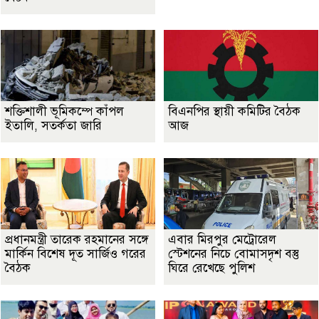
শক্তিশালী ভূমিকম্পে কাঁপল
বিএনপির স্থায়ী কমিটির বৈঠক
ইতালি, সতর্কতা জারি
আজ
প্রধানমন্ত্রী তারেক রহমানের সঙ্গে
এবার মিরপুর মেট্রোরেল
মার্কিন বিশেষ দূত সার্জিও গরের
স্টেশনের নিচে বোমাসদৃশ বস্তু
বৈঠক
ঘিরে রেখেছে পুলিশ