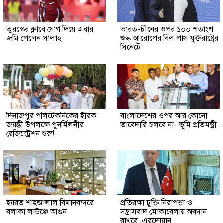
তুরস্কের ক্লাবে যোগ দিয়ে এবার
ভারত-চীনের ওপর ১০০ শতাংশ
জমি পেলেন সালাহ
শুল্ক আরোপের বিল পাস যুক্তরাষ্ট্রের
সিনেটে
দিনাজপুর পলিটেকনিকের হীরক
বাংলাদেশের ওপর আর কোনো
জয়ন্তী উপলক্ষে পুনর্মিলনীর
তাবেদারি চলবে না- ভূমি প্রতিমন্ত্রী
রেজিস্ট্রেশন শুরু!
হযরত শাহজালাল বিমানবন্দরে
প্রতিরক্ষা চুক্তি নিরাপত্তা ও
বলাকা লাউঞ্জে আগুন
সন্ত্রাসবাদ মোকাবেলায় অবদান
রাখবে: এরদোয়ান