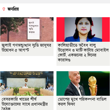
জনপ্রিয়
জুলাই গণঅভ্যুত্থান স্মৃতি জাদুঘর
কালিহাতীতে অবৈধ বালু
উদ্বোধন ৫ আগস্ট
উত্তোলন ও মাটি কাটায় মোবাইল
কোর্ট, একজনের ২ দিনের
কারাদণ্ড
বেসরকারি খাতের শীর্ষ
তোপের মুখে পরিকল্পনা বাতিল
উদ্যোক্তাদের সাথে প্রধানমন্ত্রীর
করল ফিফা
বৈঠক