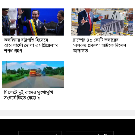
কলম্বিয়ার রাষ্ট্রপতি হিসেবে
ট্রাম্পের ৪০ কোটি ডলারের
আবেলার্দো দে লা এসপ্রিয়েলা’র
‘বলরুম প্রকল্প’ আটকে দিলেন
শপথ গ্রহণ
আদালত
সিলেটে দুই বাসের মুখোমুখি
সংঘর্ষে নিহত বেড়ে ৯