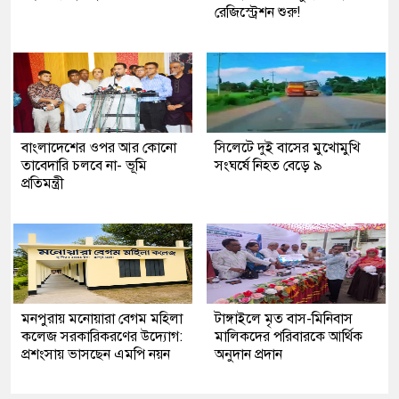
রেজিস্ট্রেশন শুরু!
বাংলাদেশের ওপর আর কোনো
সিলেটে দুই বাসের মুখোমুখি
তাবেদারি চলবে না- ভূমি
সংঘর্ষে নিহত বেড়ে ৯
প্রতিমন্ত্রী
মনপুরায় মনোয়ারা বেগম মহিলা
টাঙ্গাইলে মৃত বাস-মিনিবাস
কলেজ সরকারিকরণের উদ্যোগ:
মালিকদের পরিবারকে আর্থিক
প্রশংসায় ভাসছেন এমপি নয়ন
অনুদান প্রদান