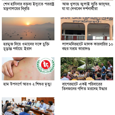
শেখ হাসিনার বক্তব্য ইস্যুতে পররাষ্ট্র
আজ খুলছে জুলাই স্মৃতি জাদুঘর,
মন্ত্রণালয়ের বিবৃতি
যা যা দেখবেন দর্শনার্থীরা
হরমুজ নিয়ে ওমানের সঙ্গে চুক্তি
লালমনিরহাটে মাদক কারবারির ১০
চূড়ান্ত পর্যায়ে: ইরান
বছর সশ্রম কারাদণ্ড
হাম উপসর্গে আরও ২ শিশুর মৃত্যু
‎বাগেরহাটে একই পরিবারের
তিনজনের গলিত মরদেহ উদ্ধার