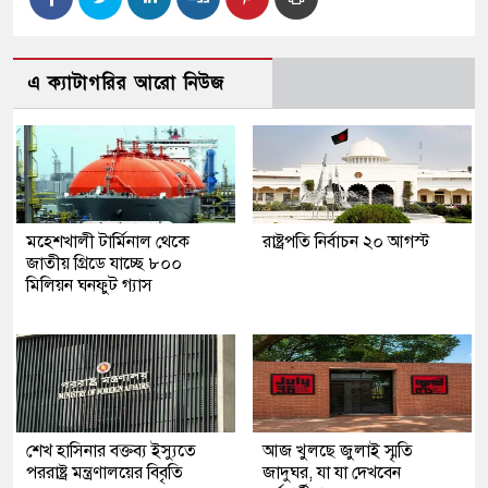
এ ক্যাটাগরির আরো নিউজ
মহেশখালী টার্মিনাল থেকে
রাষ্ট্রপতি নির্বাচন ২০ আগস্ট
জাতীয় গ্রিডে যাচ্ছে ৮০০
মিলিয়ন ঘনফুট গ্যাস
শেখ হাসিনার বক্তব্য ইস্যুতে
আজ খুলছে জুলাই স্মৃতি
পররাষ্ট্র মন্ত্রণালয়ের বিবৃতি
জাদুঘর, যা যা দেখবেন