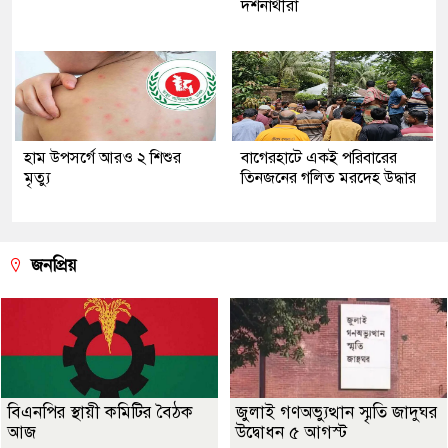
দর্শনার্থীরা
হাম উপসর্গে আরও ২ শিশুর
‎বাগেরহাটে একই পরিবারের
মৃত্যু
তিনজনের গলিত মরদেহ উদ্ধার
জনপ্রিয়
বিএনপির স্থায়ী কমিটির বৈঠক
জুলাই গণঅভ্যুত্থান স্মৃতি জাদুঘর
আজ
উদ্বোধন ৫ আগস্ট