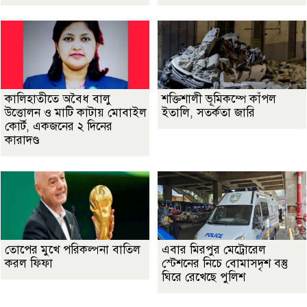
কালিহাতীতে অবৈধ বালু
শক্তিশালী ভূমিকম্পে কাঁপল
উত্তোলন ও মাটি কাটায় মোবাইল
ইতালি, সতর্কতা জারি
কোর্ট, একজনের ২ দিনের
কারাদণ্ড
তোপের মুখে পরিকল্পনা বাতিল
এবার মিরপুর মেট্রোরেল
করল ফিফা
স্টেশনের নিচে বোমাসদৃশ বস্তু
ঘিরে রেখেছে পুলিশ