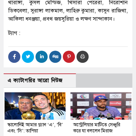
থারাঙ্গা, কুসল মেন্ডিজ, থিসারা পেরেরা, নিরোশান
ডিকবেলা, সুরাঙ্গা লাকমাল, লাহিরু কুমারা, কাসুন রাজিথা,
আকিলা ধনঞ্জয়া, প্রবথ জয়সুরিয়া ও লক্ষণ সান্দাকান।
ট্যাগ :
এ ক্যাটাগরির আরো নিউজ
স্কালোনিই আমার প্ল্যান ‘এ’, ‘বি’
অস্ট্রেলিয়ার মাটিতে সেঞ্চুরি
এবং ‘সি’: তাপিয়া
করে যা বললেন মিরাজ