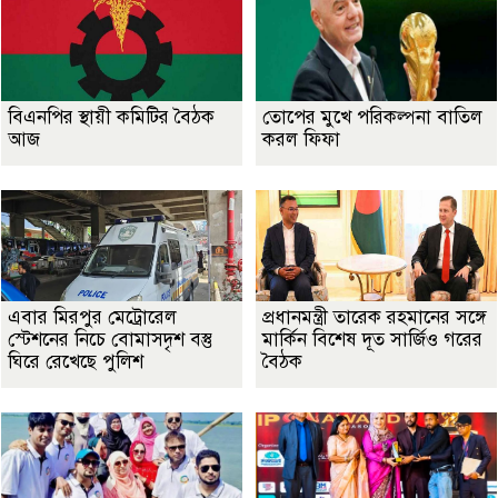
বিএনপির স্থায়ী কমিটির বৈঠক
তোপের মুখে পরিকল্পনা বাতিল
আজ
করল ফিফা
এবার মিরপুর মেট্রোরেল
প্রধানমন্ত্রী তারেক রহমানের সঙ্গে
স্টেশনের নিচে বোমাসদৃশ বস্তু
মার্কিন বিশেষ দূত সার্জিও গরের
ঘিরে রেখেছে পুলিশ
বৈঠক