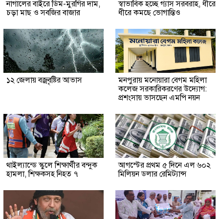
নাগালের বাইরে ডিম-মুরগির দাম,
স্বাভাবিক হচ্ছে গ্যাস সরবরাহ, ধীরে
চড়া মাছ ও সবজির বাজার
ধীরে কমছে ভোগান্তিও
১২ জেলায় বজ্রবৃষ্টির আভাস
মনপুরায় মনোয়ারা বেগম মহিলা
কলেজ সরকারিকরণের উদ্যোগ:
প্রশংসায় ভাসছেন এমপি নয়ন
থাইল্যান্ডে স্কুলে শিক্ষার্থীর বন্দুক
আগস্টের প্রথম ৫ দিনে এল ৬০২
হামলা, শিক্ষকসহ নিহত ৭
মিলিয়ন ডলার রেমিট্যান্স