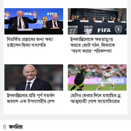
বিতর্কিত প্রস্তাবের জন্য ক্ষমা
ইনফান্তিনোকে ক্ষমতাচ্যুত
চাইলেন ফিফা সভাপতি
করতে জোট গঠন, ফিফাকে
‘অচল করার’ পরিকল্পনা
ইনফান্তিনোর প্রতি পূর্ণ সমর্থন
মেসির ফেরার দিনে মায়ামির ড্র,
জানাল এক উপসাগরীয় দেশ
আত্মঘাতী গোল ক্যাসেমিরোর
জনপ্রিয়