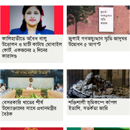
কালিহাতীতে অবৈধ বালু
জুলাই গণঅভ্যুত্থান স্মৃতি জাদুঘর
উত্তোলন ও মাটি কাটায় মোবাইল
উদ্বোধন ৫ আগস্ট
কোর্ট, একজনের ২ দিনের
কারাদণ্ড
বেসরকারি খাতের শীর্ষ
শক্তিশালী ভূমিকম্পে কাঁপল
উদ্যোক্তাদের সাথে প্রধানমন্ত্রীর
ইতালি, সতর্কতা জারি
বৈঠক