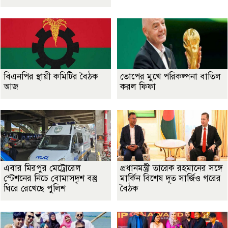
বিএনপির স্থায়ী কমিটির বৈঠক
তোপের মুখে পরিকল্পনা বাতিল
আজ
করল ফিফা
এবার মিরপুর মেট্রোরেল
প্রধানমন্ত্রী তারেক রহমানের সঙ্গে
স্টেশনের নিচে বোমাসদৃশ বস্তু
মার্কিন বিশেষ দূত সার্জিও গরের
ঘিরে রেখেছে পুলিশ
বৈঠক