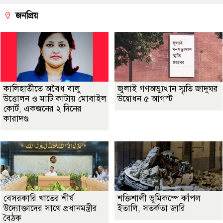
জনপ্রিয়
কালিহাতীতে অবৈধ বালু
জুলাই গণঅভ্যুত্থান স্মৃতি জাদুঘর
উত্তোলন ও মাটি কাটায় মোবাইল
উদ্বোধন ৫ আগস্ট
কোর্ট, একজনের ২ দিনের
কারাদণ্ড
বেসরকারি খাতের শীর্ষ
শক্তিশালী ভূমিকম্পে কাঁপল
উদ্যোক্তাদের সাথে প্রধানমন্ত্রীর
ইতালি, সতর্কতা জারি
বৈঠক