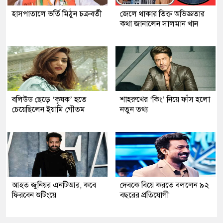
হাসপাতালে ভর্তি মিঠুন চক্রবর্তী
জেলে থাকার তিক্ত অভিজ্ঞতার
কথা জানালেন সালমান খান
বলিউড ছেড়ে ‘কৃষক’ হতে
শাহরুখের ‘কিং’ নিয়ে ফাঁস হলো
চেয়েছিলেন ইয়ামি গৌতম
নতুন তথ্য
আহত জুনিয়র এনটিআর, কবে
দেবকে বিয়ে করতে বললেন ৯২
ফিরবেন শুটিংয়ে
বছরের প্রতিযোগী