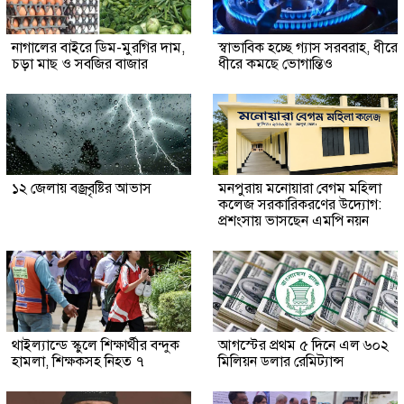
নাগালের বাইরে ডিম-মুরগির দাম,
স্বাভাবিক হচ্ছে গ্যাস সরবরাহ, ধীরে
চড়া মাছ ও সবজির বাজার
ধীরে কমছে ভোগান্তিও
১২ জেলায় বজ্রবৃষ্টির আভাস
মনপুরায় মনোয়ারা বেগম মহিলা
কলেজ সরকারিকরণের উদ্যোগ:
প্রশংসায় ভাসছেন এমপি নয়ন
থাইল্যান্ডে স্কুলে শিক্ষার্থীর বন্দুক
আগস্টের প্রথম ৫ দিনে এল ৬০২
হামলা, শিক্ষকসহ নিহত ৭
মিলিয়ন ডলার রেমিট্যান্স