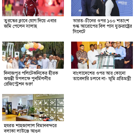
তুরস্কের ক্লাবে যোগ দিয়ে এবার
ভারত-চীনের ওপর ১০০ শতাংশ
জমি পেলেন সালাহ
শুল্ক আরোপের বিল পাস যুক্তরাষ্ট্রের
সিনেটে
দিনাজপুর পলিটেকনিকের হীরক
বাংলাদেশের ওপর আর কোনো
জয়ন্তী উপলক্ষে পুনর্মিলনীর
তাবেদারি চলবে না- ভূমি প্রতিমন্ত্রী
রেজিস্ট্রেশন শুরু!
হযরত শাহজালাল বিমানবন্দরে
বলাকা লাউঞ্জে আগুন