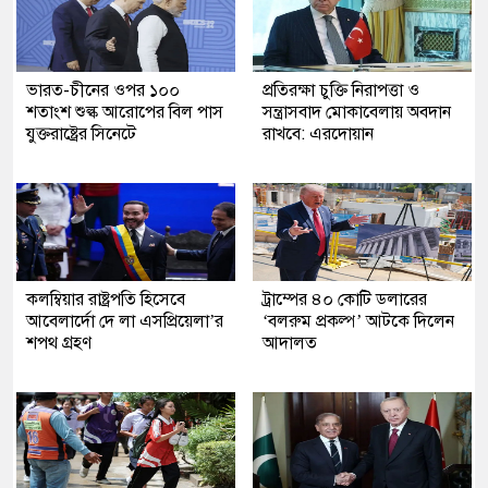
ভারত-চীনের ওপর ১০০
প্রতিরক্ষা চুক্তি নিরাপত্তা ও
শতাংশ শুল্ক আরোপের বিল পাস
সন্ত্রাসবাদ মোকাবেলায় অবদান
যুক্তরাষ্ট্রের সিনেটে
রাখবে: এরদোয়ান
কলম্বিয়ার রাষ্ট্রপতি হিসেবে
ট্রাম্পের ৪০ কোটি ডলারের
আবেলার্দো দে লা এসপ্রিয়েলা’র
‘বলরুম প্রকল্প’ আটকে দিলেন
শপথ গ্রহণ
আদালত