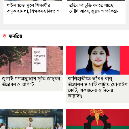
থাইল্যান্ডে স্কুলে শিক্ষার্থীর
প্রতিরক্ষা চুক্তি করতে যাচ্ছে
বন্দুক হামলা, শিক্ষকসহ নিহত ৭
সৌদি আরব, তুরস্ক ও পাকিস্তান
জনপ্রিয়
জুলাই গণঅভ্যুত্থান স্মৃতি জাদুঘর
কালিহাতীতে অবৈধ বালু
উদ্বোধন ৫ আগস্ট
উত্তোলন ও মাটি কাটায় মোবাইল
কোর্ট, একজনের ২ দিনের
কারাদণ্ড