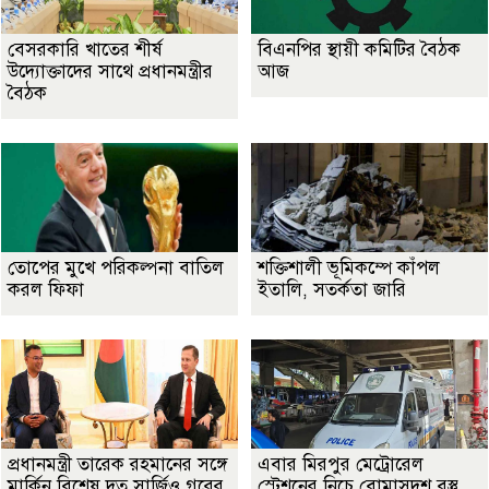
বেসরকারি খাতের শীর্ষ
বিএনপির স্থায়ী কমিটির বৈঠক
উদ্যোক্তাদের সাথে প্রধানমন্ত্রীর
আজ
বৈঠক
তোপের মুখে পরিকল্পনা বাতিল
শক্তিশালী ভূমিকম্পে কাঁপল
করল ফিফা
ইতালি, সতর্কতা জারি
প্রধানমন্ত্রী তারেক রহমানের সঙ্গে
এবার মিরপুর মেট্রোরেল
মার্কিন বিশেষ দূত সার্জিও গরের
স্টেশনের নিচে বোমাসদৃশ বস্তু