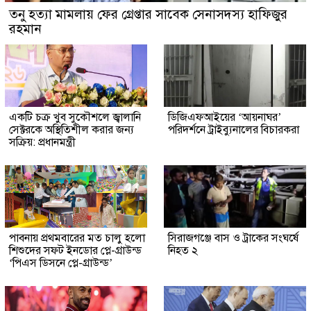
তনু হত্যা মামলায় ফের গ্রেপ্তার সাবেক সেনাসদস্য হাফিজুর
রহমান
একটি চক্র খুব সুকৌশলে জ্বালানি
ডিজিএফআইয়ের ‘আয়নাঘর’
সেক্টরকে অস্থিতিশীল করার জন্য
পরিদর্শনে ট্রাইব্যুনালের বিচারকরা
সক্রিয়: প্রধানমন্ত্রী
পাবনায় প্রথমবারের মত চালু হলো
সিরাজগঞ্জে বাস ও ট্রাকের সংঘর্ষে
শিশুদের সফট ইনডোর প্লে-গ্রাউন্ড
নিহত ২
‘পিএস ডিসনে প্লে-গ্রাউন্ড’